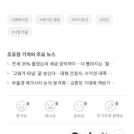
#경매시장
#경기도경매
#지지옥션
#직방
#낙찰가율
조유정 기자의 주요 뉴스
전세 35% 줄었는데 세금 압박까지⋯더 빨라지는 '월세화'
'고원가 터널' 끝 보인다…대형 건설사, 수익성 대폭 개선
부울경 메가시티 논의 본격화⋯교통망 기대에 하반기 분양시장 '주목'
0
0
0
0
좋아요
화나요
슬퍼요
추가취재 원해요