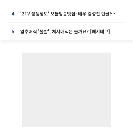
'2TV 생생정보' 오늘방송맛집- 배우 강성진 단골! 쌀국수ㆍ푸팟퐁 커리 맛집 '블○○○'
4.
입추매직 '불발', 처서매직은 올까요? [해시태그]
5.