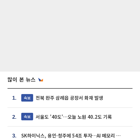
많이 본 뉴스
전북 완주 삼례읍 공장서 화재 발생
속보
1.
서울도 '40도'…오늘 노원 40.2도 기록
속보
2.
SK하이닉스, 용인·청주에 54조 투자…AI 메모리 생산기지 키운다
3.