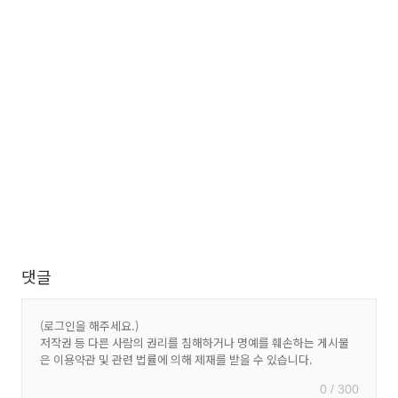
댓글
0 / 300