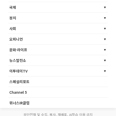
국제
정치
사회
오피니언
문화·라이프
뉴스발전소
이투데이TV
스페셜리포트
Channel 5
위너스IR클럽
무단전재 및 수집, 복사, 재배포, AI학습 이용 금지