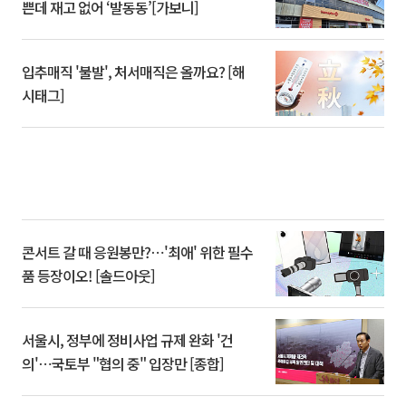
쁜데 재고 없어 ‘발동동’[가보니]
입추매직 '불발', 처서매직은 올까요? [해
시태그]
콘서트 갈 때 응원봉만?⋯'최애' 위한 필수
품 등장이오! [솔드아웃]
서울시, 정부에 정비사업 규제 완화 '건
의'⋯국토부 "협의 중" 입장만 [종합]