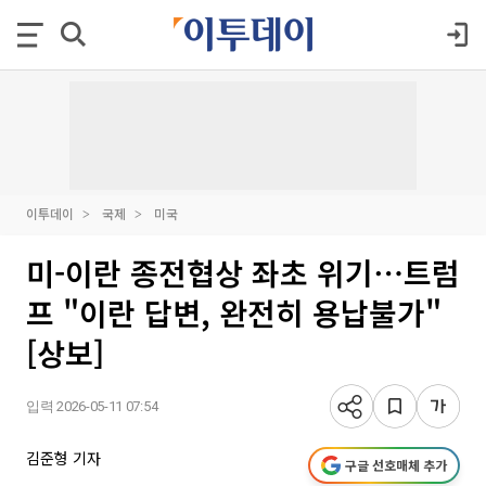
이투데이
국제
미국
미-이란 종전협상 좌초 위기⋯트럼
프 "이란 답변, 완전히 용납불가"
[상보]
입력 2026-05-11 07:54
김준형 기자
구글 선호매체 추가