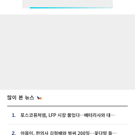
많이 본 뉴스
포스코퓨처엠, LFP 시장 뚫었다…배터리사와 대규모 장기 공급 합의
1.
아옳이, 한의사 김형배와 벌써 200일⋯꽃다발 들고 "프러포즈 아냐"
2.