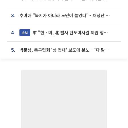
추미애 "복지가 아니라 도민이 늘었다"…재정난 책임론 정면돌파
3.
軍 "한ㆍ미, 北 발사 탄도미사일 제원 정밀분석 중"
속보
4.
박문성, 축구협회 '성 접대' 보도에 분노…"다 말아먹으려고 작정했나"
5.