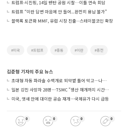
트럼프·시진핑, 14일 톈탄 공원 시찰…이틀 연속 회담
트럼프 “이란 답변 마음에 안 들어...완전히 용납 불가”
블랙록 토큰화 MMF, 유럽 시장 진출∙∙∙스테이블코인 확장
#미국
#트럼프
#중동
#이란
#종전
김준형 기자의 주요 뉴스
초대형 자동 파라솔 수백개로 뙤약볕 틀어 막고⋯나라별 폭염 생존법
일본 강진 사망자 28명⋯TSMC "생산 재개까지 시간 필요해"
미국, 엿새 만에 대이란 공습 재개⋯국제유가 다시 급등
0
0
0
0