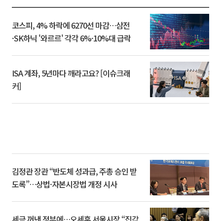
코스피, 4% 하락에 6270선 마감…삼전
·SK하닉 '와르르' 각각 6%·10%대 급락
ISA 계좌, 5년마다 깨라고요? [이슈크래
커]
김정관 장관 “반도체 성과급, 주총 승인 받
도록”…상법·자본시장법 개정 시사
세금 꺼낸 정부에…오세훈 서울시장 “집값