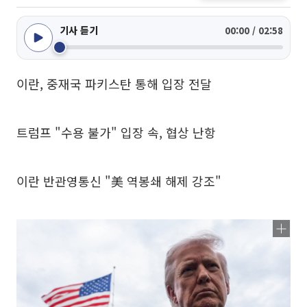
기사 듣기
00:00 / 02:58
이란, 중재국 파키스탄 통해 입장 전달
트럼프 "수용 불가" 입장 속, 협상 난항
이란 반관영통신 "美 역봉쇄 해제 강조"