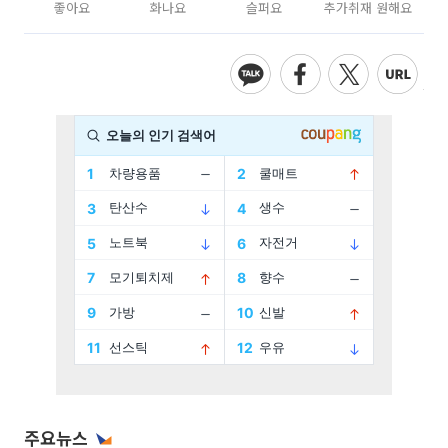
좋아요
화나요
슬퍼요
추가취재 원해요
주요뉴스