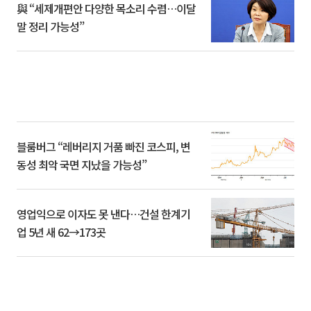
與 “세제개편안 다양한 목소리 수렴…이달
말 정리 가능성”
블룸버그 “레버리지 거품 빠진 코스피, 변
동성 최악 국면 지났을 가능성”
영업익으로 이자도 못 낸다…건설 한계기
업 5년 새 62→173곳