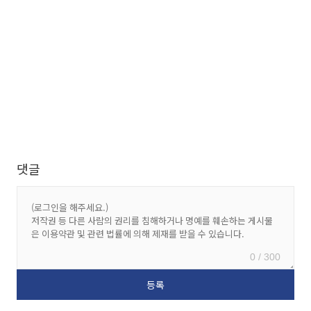
댓글
0 / 300