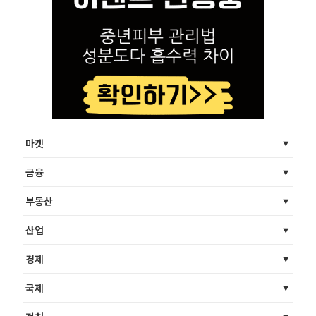
마켓
금융
부동산
산업
경제
국제