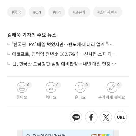
#중국
#CPI
#PPI
#고유가
#소비자물가
김해욱 기자의 주요 뉴스
‘한국판 IRA’ 베일 벗었지만…반도체·배터리 업계 “시행령이 관건”
에코프로, 영업익 전년比 102.7%↑…신사업·소재 다각화 박차
日, 한국산 도금강판 덤핑 예비판정…내년 대일 철강 수출 ‘빨간불’
0
0
0
0
좋아요
화나요
슬퍼요
추가취재 원해요