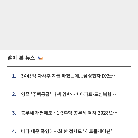
많이 본 뉴스
3445억 자사주 지급 마쳤는데...삼성전자 DX노조, 뒤늦은 '떼쓰기 집회'
1.
영끌 '주택공급' 대책 임박⋯비아파트·도심복합까지 총동원
2.
종부세 개편에도…1·3주택 종부세 격차 2028년부터 확대
3.
바다 태운 폭염에…회 한 접시도 ‘히트플레이션’
4.