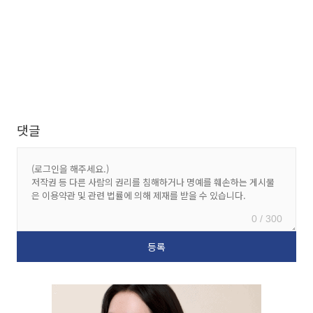
댓글
0 / 300