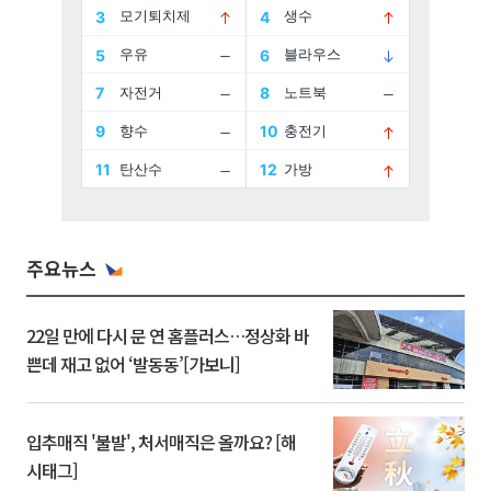
주요뉴스
22일 만에 다시 문 연 홈플러스…정상화 바
쁜데 재고 없어 ‘발동동’[가보니]
입추매직 '불발', 처서매직은 올까요? [해
시태그]