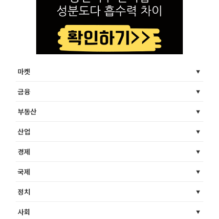
마켓
금융
부동산
산업
경제
국제
정치
사회