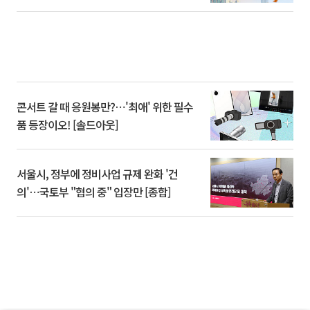
콘서트 갈 때 응원봉만?⋯'최애' 위한 필수
품 등장이오! [솔드아웃]
서울시, 정부에 정비사업 규제 완화 '건
의'⋯국토부 "협의 중" 입장만 [종합]