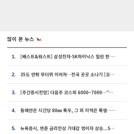
많이 본 뉴스
[베스트&워스트] 삼성전자·SK하이닉스 밀린 한 주…상상인증권은 85% 급등
1.
35도 안팎 무더위 이어져…전국 곳곳 소나기 [오늘 날씨]
2.
[주간증시전망] 다음주 코스피 6000~7000⋯“外人 수급은 정책이 변수”
3.
동해안은 시간당 80㎜ 폭우, 그 외 지역은 폭염…‘극과 극 날씨’
4.
뉴욕증시, 연준 금리인상 기대감 꺾이자 상승...S&P500 사상 최고치 [종합]
5.