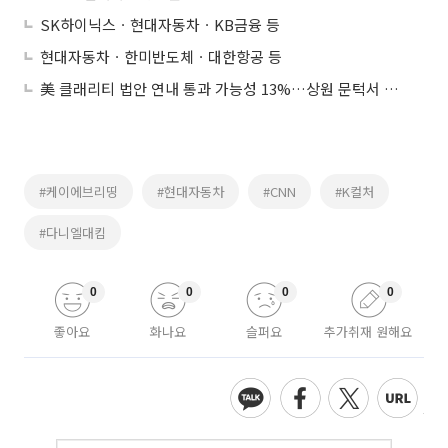
SK하이닉스ㆍ현대자동차ㆍKB금융 등
현대자동차ㆍ한미반도체ㆍ대한항공 등
美 클래리티 법안 연내 통과 가능성 13%…상원 문턱서 제동
#케이에브리띵
#현대자동차
#CNN
#K컬처
#다니엘대킴
0
0
0
0
좋아요
화나요
슬퍼요
추가취재 원해요