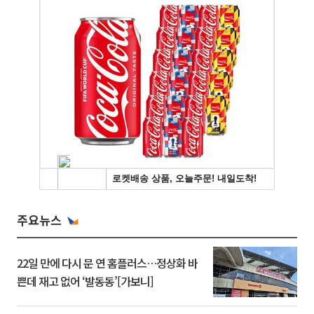
주요뉴스
22일 만에 다시 문 연 홈플러스…정상화 바
쁜데 재고 없어 ‘발동동’[가보니]