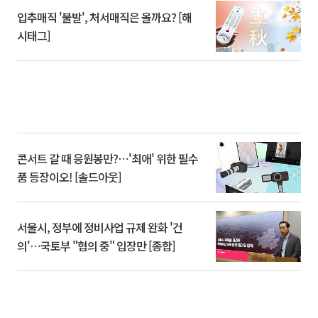
입추매직 '불발', 처서매직은 올까요? [해
시태그]
콘서트 갈 때 응원봉만?⋯'최애' 위한 필수
품 등장이오! [솔드아웃]
서울시, 정부에 정비사업 규제 완화 '건
의'⋯국토부 "협의 중" 입장만 [종합]