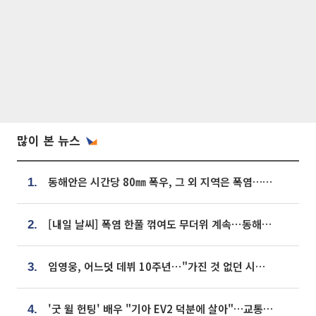
많이 본 뉴스
동해안은 시간당 80㎜ 폭우, 그 외 지역은 폭염…‘극과 극 날씨’
1.
[내일 날씨] 폭염 한풀 꺾여도 무더위 계속⋯동해안 이틀 연속 비
2.
임영웅, 어느덧 데뷔 10주년⋯"가진 것 없던 시절, 내 앞엔 20명의 팬뿐"
3.
'굿 윌 헌팅' 배우 "기아 EV2 덕분에 살아"…교통사고 후 안전성 극찬
4.