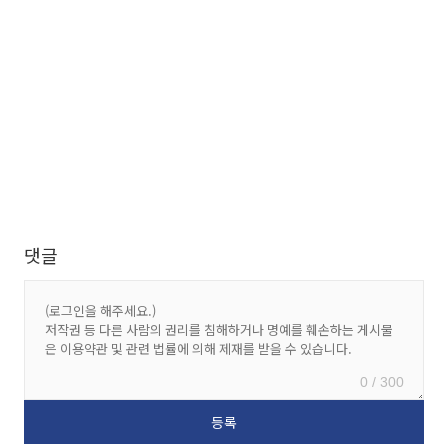
댓글
0 / 300