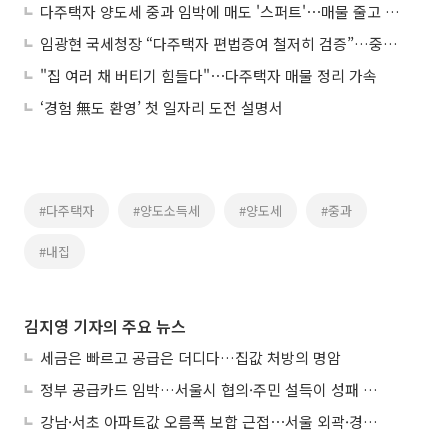
다주택자 양도세 중과 임박에 매도 '스퍼트'⋯매물 줄고 토허 신청 몰렸다
임광현 국세청장 “다주택자 편법증여 철저히 검증”…중과유예 종료 앞두고 경고
"집 여러 채 버티기 힘들다"⋯다주택자 매물 정리 가속
‘경험 無도 환영’ 첫 일자리 도전 설명서
#다주택자
#양도소득세
#양도세
#중과
#내집
김지영 기자의 주요 뉴스
세금은 빠르고 공급은 더디다…집값 처방의 명암
정부 공급카드 임박…서울시 협의·주민 설득이 성패 가른다
강남·서초 아파트값 오름폭 보합 근접⋯서울 외곽·경기 남부 중심 매수세