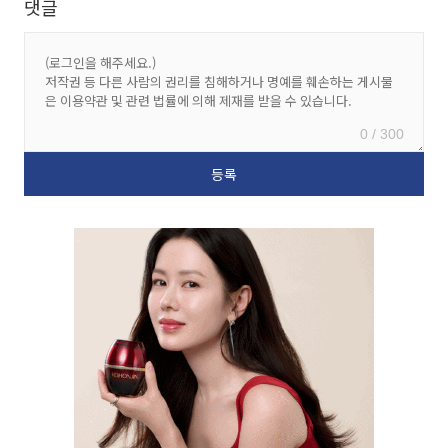
댓글
0 / 300