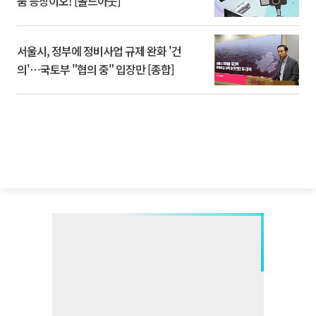
품 등장이오! [솔드아웃]
서울시, 정부에 정비사업 규제 완화 '건
의'⋯국토부 "협의 중" 입장만 [종합]