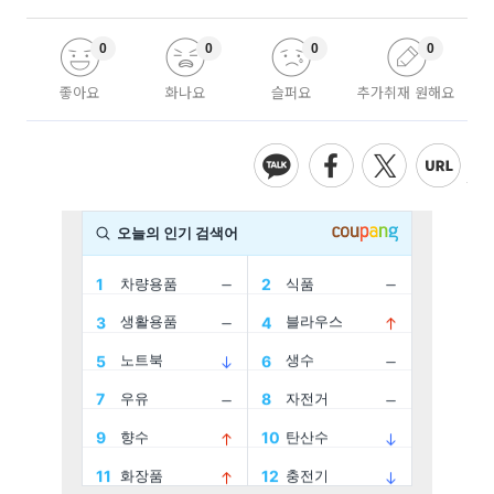
0
0
0
0
좋아요
화나요
슬퍼요
추가취재 원해요