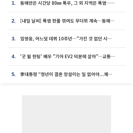
동해안은 시간당 80㎜ 폭우, 그 외 지역은 폭염…‘극과 극 날씨’
1.
[내일 날씨] 폭염 한풀 꺾여도 무더위 계속⋯동해안 이틀 연속 비
2.
임영웅, 어느덧 데뷔 10주년⋯"가진 것 없던 시절, 내 앞엔 20명의 팬뿐"
3.
'굿 윌 헌팅' 배우 "기아 EV2 덕분에 살아"…교통사고 후 안전성 극찬
4.
李대통령 “청년이 결혼 망설이는 일 없어야...제도상 불이익 조사”
5.