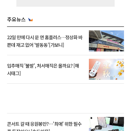
주요뉴스
22일 만에 다시 문 연 홈플러스…정상화 바
쁜데 재고 없어 ‘발동동’[가보니]
입추매직 '불발', 처서매직은 올까요? [해
시태그]
콘서트 갈 때 응원봉만?⋯'최애' 위한 필수