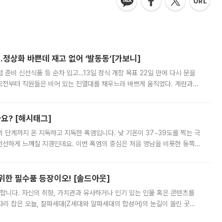
…정상화 바쁜데 재고 없어 ‘발동동’[가보니]
준비 신선식품 등 순차 입고…13일 정식 개장 목표 22일 만에 다시 문을
오전부터 직원들은 비어 있는 진열대를 채우느라 바쁘게 움직였다. 계란과
리를 잡기 시작했지만, 매장 곳곳엔 여전히 텅 빈 매대가 먼저 눈에 들어왔
까요? [해시태그]
’의 단계까지 온 지독하고 지독한 폭염입니다. 낮 기온이 37~39도를 찍는 극
 선선하게 느껴질 지경인데요. 이번 폭염의 중심은 처음 영남을 비롯한 동쪽
 북서풍이 산맥을 넘어 영남 쪽으로 내려오면서 뜨겁고 건조해졌는데요.
 위한 필수품 등장이오! [솔드아웃]
합니다. 자신의 취향, 가치관과 유사하거나 인기 있는 인물 혹은 콘텐츠를
'가 자리 잡은 오늘, 잘파세대(Z세대와 알파세대의 합성어)의 눈길이 쏠린 곳은
리는 공연장. 응원봉만큼이나 눈에 띄는 게 있습니다. 공연이 시작되기