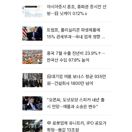
아시아증시 혼조, 중화권 증시만 선
방⋯日 닛케이 0.12%↓
트럼프, 폴리실리콘 파생제품에
15% 관세부과⋯국내 업계 영향 촉
각 [종합]
중국 7월 수출 전년비 23.9%↑⋯
한국산 수입 97.8% 늘어
日대기업 여름 보너스 평균 935만
원⋯건설회사 1800만 넘어
“오픈AI, 도넛모양 스피커 내년 출
시 전망⋯애플과 소송은 변수”
中 로봇업체 유니트리, IPO 공모가
확정⋯몸값 13조원