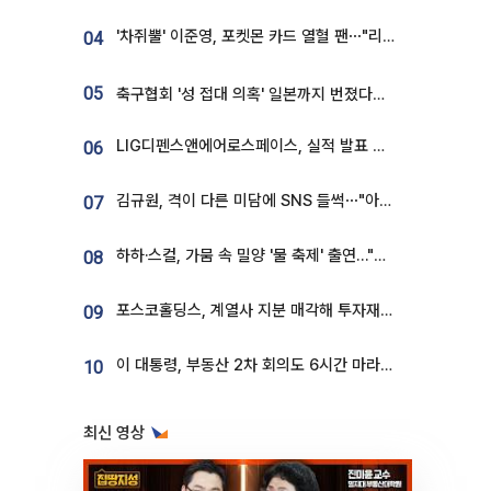
'차쥐뿔' 이준영, 포켓몬 카드 열혈 팬⋯"리셀러 처단할 것"
04
05
축구협회 '성 접대 의혹' 일본까지 번졌다…日 심판 실명 공개
LIG디펜스앤에어로스페이스, 실적 발표 후 급락→반등⋯증권가 “28년까지 튼튼”
06
김규원, 격이 다른 미담에 SNS 들썩⋯"아이 속옷 빨고 졸업식도 참석"
07
하하·스컬, 가뭄 속 밀양 '물 축제' 출연…"출연료 전액 기부"
08
포스코홀딩스, 계열사 지분 매각해 투자재원 2.5조 확보
09
이 대통령, 부동산 2차 회의도 6시간 마라톤…"기존 사고 벗어나 과감히 실천"
10
최신 영상