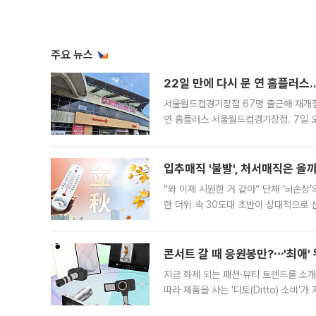
주요 뉴스
22일 만에 다시 문 연 홈플러스
서울월드컵경기장점 67명 출근해 재개점 
연 홈플러스 서울월드컵경기장점. 7일 
우유, 과일 같은 신선식품이 차근차근 자
입추매직 '불발', 처서매직은 올
“와 이제 시원한 거 같아” 단체 ‘뇌손상
한 더위 속 30도대 초반이 상대적으로
지역에 있었습니다. 7월 말에는 서풍과
콘서트 갈 때 응원봉만?⋯'최애'
지금 화제 되는 패션·뷰티 트렌드를 소개
따라 제품을 사는 '디토(Ditto) 소비
어디일까요? 아이돌 콘서트 시작을 기다