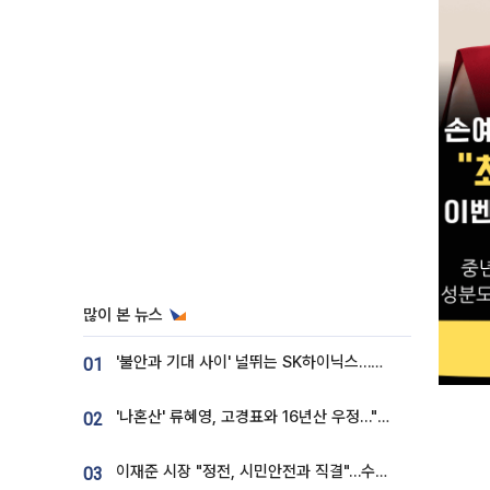
많이 본 뉴스
'불안과 기대 사이' 널뛰는 SK하이닉스…증권가 "HBM4·LTA 기반 펀터멘털 견고"
01
'나혼산' 류혜영, 고경표와 16년산 우정…"자취방서 부모님과 마주쳐"
02
이재준 시장 "정전, 시민안전과 직결"…수원시 비상대응체계 가동
03