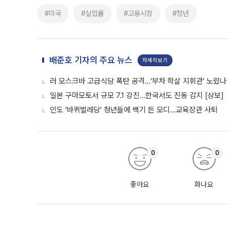
#미국
#실업률
#고용시장
#청년
배준호 기자의 주요 뉴스
자세히보기
러 모스크바 고급식당 폭탄 공격…‘부차 학살 지휘관’ 노렸나
일본 구마모토서 규모 7.1 강진…한국서도 진동 감지 [상보]
인도 ‘바퀴벌레당’ 청년들에 백기 든 모디…교육장관 사퇴
0
0
좋아요
화나요