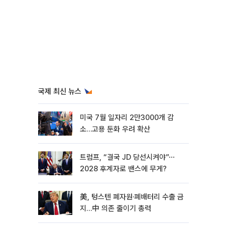
국제 최신 뉴스
미국 7월 일자리 2만3000개 감
소…고용 둔화 우려 확산
트럼프, “결국 JD 당선시켜야”⋯
2028 후계자로 밴스에 무게?
美, 텅스텐 폐자원·폐배터리 수출 금
지…中 의존 줄이기 총력