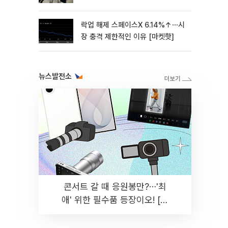
락업 해제 스페이스X 6.14%↑⋯시
장 충격 제한적인 이유 [마켓핫]
뉴스발전소
콘서트 갈 때 응원봉만?⋯'최
애' 위한 필수품 등장이오! [솔
드아웃]