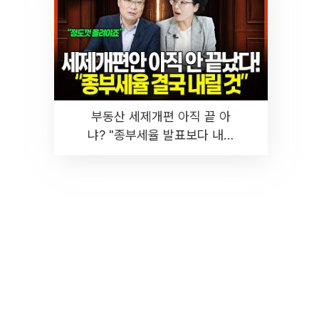
부동산 세제개편 아직 끝 아
냐? "종부세율 발표보다 내릴
것" 장기거주·양도세 전망 I 집
땅지성 I 김인만, 진미윤