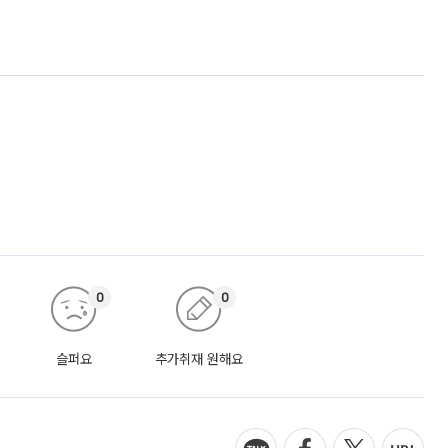
0
0
슬퍼요
추가취재 원해요