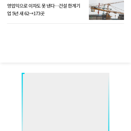
영업익으로 이자도 못 낸다…건설 한계기
업 5년 새 62→173곳