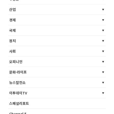
산업
경제
국제
정치
사회
오피니언
문화·라이프
뉴스발전소
이투데이TV
스페셜리포트
Channel 5