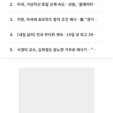
미국, 가상자산 포괄 규제 속도…상원, ‘클래리티법’ 9월 절차투표 추진
2.
이란, 미국에 호르무즈 합의 조건 제시…美 “경기 아직 안 끝나” [종합]
3.
[내일 날씨] 전국 무더위 계속…10일 낮 최고 34도 육박
4.
서경덕 교수, 김희철도 분노한 거꾸로 태극기⋯"엉터리는 아냐, 아쉬울 뿐"
5.