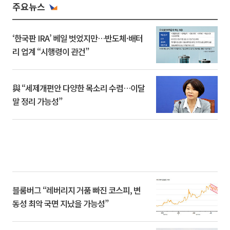
주요뉴스
‘한국판 IRA’ 베일 벗었지만…반도체·배터
리 업계 “시행령이 관건”
與 “세제개편안 다양한 목소리 수렴…이달
말 정리 가능성”
블룸버그 “레버리지 거품 빠진 코스피, 변
동성 최악 국면 지났을 가능성”