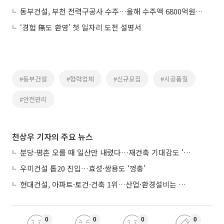
동부건설, 부천 전력구공사 수주…올해 수주액 6800억원 기록
‘경험 無도 환영’ 첫 일자리 도전 설명서
#동부건설
#협력업체
#신규모집
#시공품질
#안전관리
천상우 기자의 주요 뉴스
분당·평촌 오를 때 일산만 내렸다…재건축 기대감도 ‘무색’
우미건설 톱20 진입…효성·쌍용도 ‘껑충’
현대건설, 아파트·토건·건축 1위…산업·환경설비는 삼성E&A
0
0
0
0