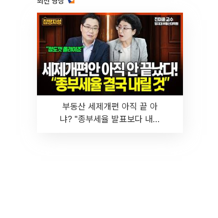
최신 영상
부동산 세제개편 아직 끝 아
냐? "종부세율 발표보다 내릴
것" 장기거주·양도세 전망 I 집
땅지성 I 김인만, 진미윤