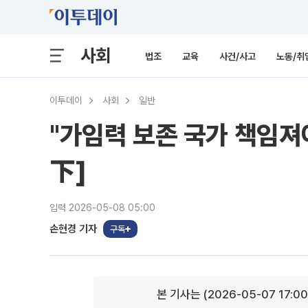
사회
법조
교육
사건/사고
노동/취
이투데이
사회
일반
"가임력 보존 국가 책임져야
下]
입력 2026-05-08 05:00
손현경 기자
구독
본 기사는 (2026-05-07 17:0