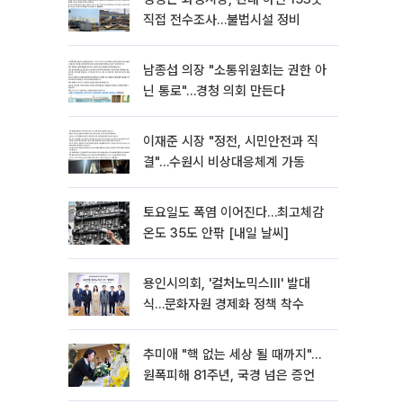
직접 전수조사…불법시설 정비
남종섭 의장 "소통위원회는 권한 아
닌 통로"…경청 의회 만든다
이재준 시장 "정전, 시민안전과 직
결"…수원시 비상대응체계 가동
토요일도 폭염 이어진다…최고체감
온도 35도 안팎 [내일 날씨]
용인시의회, '컬처노믹스Ⅲ' 발대
식…문화자원 경제화 정책 착수
추미애 "핵 없는 세상 될 때까지"…
원폭피해 81주년, 국경 넘은 증언