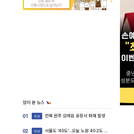
많이 본 뉴스
전북 완주 삼례읍 공장서 화재 발생
01
속보
서울도 '40도'…오늘 노원 40.2도 기록
02
속보