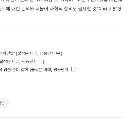
순위에 대한 논의와 더불어 사회적 합의도 필요할 것”이라고 밝혔
천차만별’ [붙잡은 미래, 냉동난자 中]
[붙잡은 미래, 냉동난자 上]
상 임신 준비 같아 [붙잡은 미래, 냉동난자 上]
건법