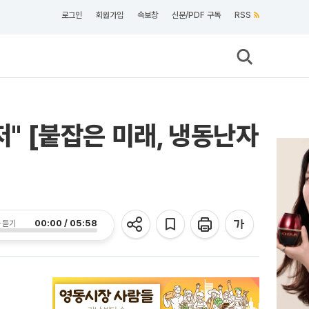
로그인
회원가입
속보창
신문/PDF 구독
RSS
저" [붙잡은 미래, 냉동난자
00:00 / 05:58
 듣기