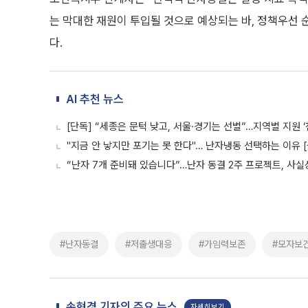
는 막대한 재원이 투입될 것으로 예상되는 바, 정책우선 
다.
AI 추천 뉴스
[단독] “세종은 문턱 낮고, 서울·경기는 선별”…지역별 지원 ‘
"지금 안 낳지만 포기는 못 한다"… 난자냉동 선택하는 이유 
“난자 7개 준비돼 있습니다”…난자 동결 2주 프로젝트, 사실
#난자동결
#저출생대응
#가임력보존
#모자보
손현경 기자의 주요 뉴스
자세히보기