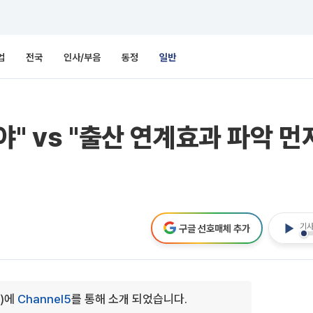
업
전국
인사/부음
동정
일반
" vs "출산 연계효과 파악 먼
기사
구글 선호매체 추가
0)에
Channel5
를 통해 소개 되었습니다.