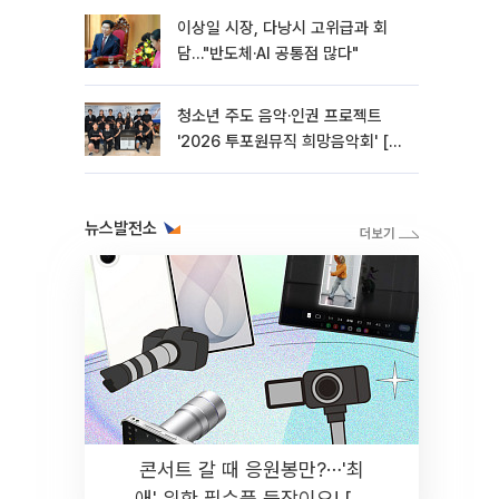
이상일 시장, 다낭시 고위급과 회
담…"반도체·AI 공통점 많다"
청소년 주도 음악·인권 프로젝트
'2026 투포원뮤직 희망음악회' [포
토]
뉴스발전소
콘서트 갈 때 응원봉만?⋯'최
애' 위한 필수품 등장이오! [솔