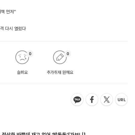
책 먼저”
자격 다시 열렸다
0
0
슬퍼요
추가취재 원해요
…정상화 바쁜데 재고 없어 ‘발동동’[가보니]