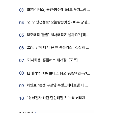
SK하이닉스, 용인·청주에 54조 투자…AI 메모리 생산기지 키운다
03
'2TV 생생정보' 오늘방송맛집- 배우 강성진 단골! 쌀국수ㆍ푸팟퐁 커리 맛집 '블○○○'
04
입추매직 '불발', 처서매직은 올까요? [해시태그]
05
22일 만에 다시 문 연 홈플러스…정상화 바쁜데 재고 없어 ‘발동동’[가보니]
06
'기사회생, 홈플러스 재개장' [포토]
07
08
日대기업 여름 보너스 평균 935만원⋯건설회사 1800만 넘어
차인표 "동생 구강암 투병…떠나보낼 때 가장 힘들었다”
09
“삼성전자 하단 단단해질 것”⋯레버리지 규제에 쏠림 완화 [찐코노미]
10