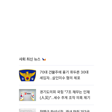
사회 최신 뉴스
70대 건물주에 흉기 휘두른 30대
세입자…살인미수 혐의 체포
경기도의회 국힘 "7조 채무는 인재
(人災)"…세수 추계 조작 의혹 제기
정명근 화성시장, 관내 하천 153곳