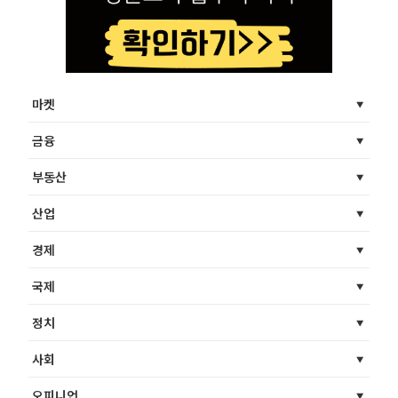
마켓
금융
부동산
산업
경제
국제
정치
사회
오피니언