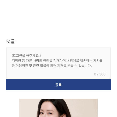
댓글
0 / 300