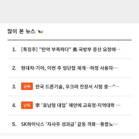
많이 본 뉴스
[특징주] “탄약 부족하다“ 美 국방부 증산 요청에⋯국내 방산주 급등세
1.
현대차·기아, 이번 주 임단협 재개…하청 사용자성 재심도 ‘변수’
2.
한국 드론기술, 우크라 전장서 시험 중…“스타트업 여러 곳 참여”
단독
3.
李 ‘호남형 대입’ 제안에 교육청·지역대학 서·논술형 입시 연계 '착수'
단독
4.
SK하이닉스 ‘자사주 성과급’ 갈등 격화…통합노조 출범 움직임
5.