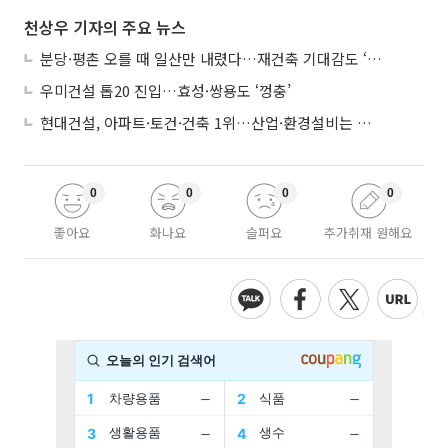
천상우 기자의 주요 뉴스
분당·평촌 오를 때 일산만 내렸다…재건축 기대감도 ‘무색’
우미건설 톱20 진입…효성·쌍용도 ‘껑충’
현대건설, 아파트·토건·건축 1위…산업·환경설비는 삼성E&A
0
0
0
0
좋아요
화나요
슬퍼요
추가취재 원해요