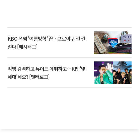
KBO 폭염 '여름방학' 끝…프로야구 갈 길
멀다 [해시태그]
빅뱅 컴백하고 튜이드 데뷔하고⋯K팝 '몇
세대'세요? [엔터로그]