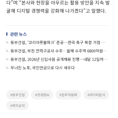
다”며 “본사와 현장을 아우르는 활용 방안을 지속 발
굴해 디지털 경쟁력을 강화해 나가겠다”고 말했다.
관련 뉴스
동부건설, '코리아풋볼파크' 준공⋯한국 축구 복합 거점 완성
동부건설, 부천 전력구공사 수주…올해 수주액 6800억원 기록
동부건설, 2026년 신입사원 공개채용 진행⋯내달 12일까지 서류 접수
무너진 노후, 국민연금으로 다시 세우다
#동부건설
#생성형AI
#업무자동화
#데이터분석
#회의요약