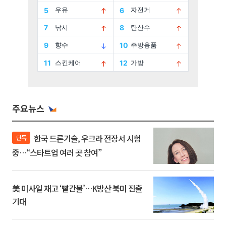
주요뉴스
한국 드론기술, 우크라 전장서 시험
단독
중…“스타트업 여러 곳 참여”
美 미사일 재고 ‘빨간불’…K방산 북미 진출
기대