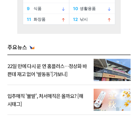
주요뉴스
22일 만에 다시 문 연 홈플러스…정상화 바
쁜데 재고 없어 ‘발동동’[가보니]
입추매직 '불발', 처서매직은 올까요? [해
시태그]