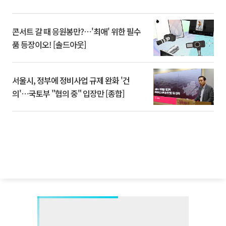
콘서트 갈 때 응원봉만?⋯'최애' 위한 필수
품 등장이오! [솔드아웃]
서울시, 정부에 정비사업 규제 완화 '건
의'⋯국토부 "협의 중" 입장만 [종합]