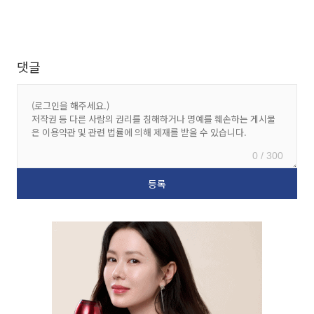
댓글
0 / 300