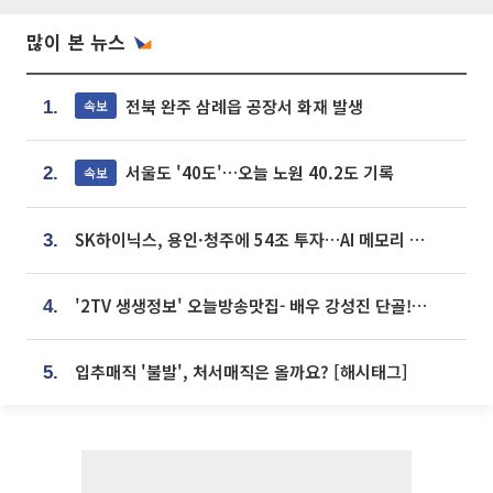
많이 본 뉴스
전북 완주 삼례읍 공장서 화재 발생
속보
1.
서울도 '40도'…오늘 노원 40.2도 기록
속보
2.
SK하이닉스, 용인·청주에 54조 투자…AI 메모리 생산기지 키운다
3.
'2TV 생생정보' 오늘방송맛집- 배우 강성진 단골! 쌀국수ㆍ푸팟퐁 커리 맛집 '블○○○'
4.
입추매직 '불발', 처서매직은 올까요? [해시태그]
5.