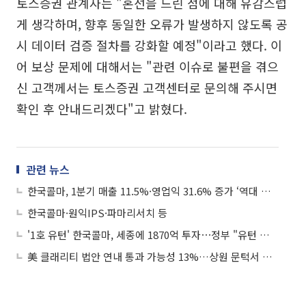
토스증권 관계자는 "혼선을 드린 점에 대해 유감스럽
게 생각하며, 향후 동일한 오류가 발생하지 않도록 공
시 데이터 검증 절차를 강화할 예정"이라고 했다. 이
어 보상 문제에 대해서는 "관련 이슈로 불편을 겪으
신 고객께서는 토스증권 고객센터로 문의해 주시면
확인 후 안내드리겠다"고 밝혔다.
관련 뉴스
한국콜마, 1분기 매출 11.5%·영업익 31.6% 증가 ‘역대 분기 최대’
한국콜마·원익IPS·파마리서치 등
'1호 유턴' 한국콜마, 세종에 1870억 투자⋯정부 "유턴 문턱 대폭 완화"
美 클래리티 법안 연내 통과 가능성 13%…상원 문턱서 제동