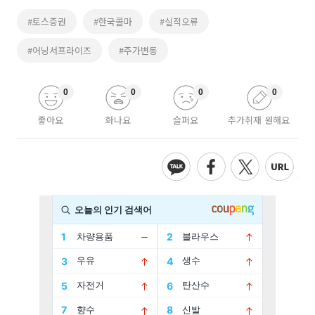
#토스증권
#한국콜마
#실적오류
#어닝서프라이즈
#주가변동
0
0
0
0
좋아요
화나요
슬퍼요
추가취재 원해요