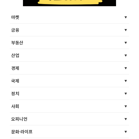
마켓
금융
부동산
산업
경제
국제
정치
사회
오피니언
문화·라이프