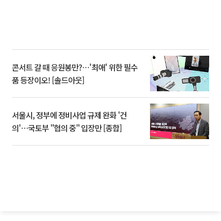
콘서트 갈 때 응원봉만?⋯'최애' 위한 필수
품 등장이오! [솔드아웃]
서울시, 정부에 정비사업 규제 완화 '건
의'⋯국토부 "협의 중" 입장만 [종합]