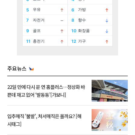
주요뉴스
22일 만에 다시 문 연 홈플러스…정상화 바
쁜데 재고 없어 ‘발동동’[가보니]
입추매직 '불발', 처서매직은 올까요? [해
시태그]