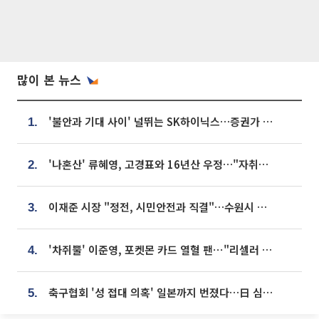
많이 본 뉴스
'불안과 기대 사이' 널뛰는 SK하이닉스…증권가 "HBM4·LTA 기반 펀터멘털 견고"
1.
'나혼산' 류혜영, 고경표와 16년산 우정…"자취방서 부모님과 마주쳐"
2.
이재준 시장 "정전, 시민안전과 직결"…수원시 비상대응체계 가동
3.
'차쥐뿔' 이준영, 포켓몬 카드 열혈 팬⋯"리셀러 처단할 것"
4.
축구협회 '성 접대 의혹' 일본까지 번졌다…日 심판 실명 공개
5.