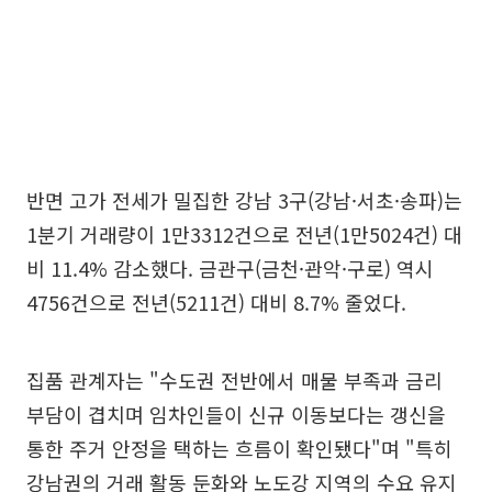
반면 고가 전세가 밀집한 강남 3구(강남·서초·송파)는
1분기 거래량이 1만3312건으로 전년(1만5024건) 대
비 11.4% 감소했다. 금관구(금천·관악·구로) 역시
4756건으로 전년(5211건) 대비 8.7% 줄었다.
집품 관계자는 "수도권 전반에서 매물 부족과 금리
부담이 겹치며 임차인들이 신규 이동보다는 갱신을
통한 주거 안정을 택하는 흐름이 확인됐다"며 "특히
강남권의 거래 활동 둔화와 노도강 지역의 수요 유지