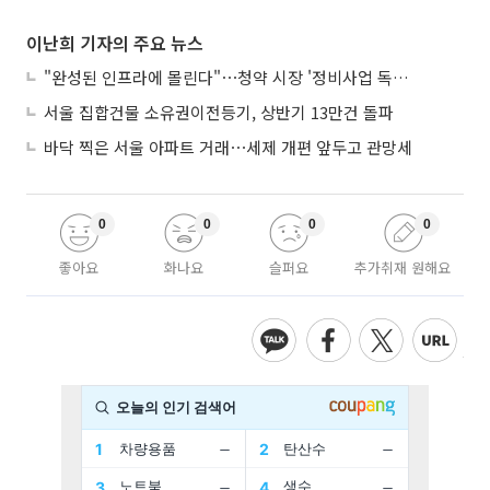
이난희 기자의 주요 뉴스
"완성된 인프라에 몰린다"⋯청약 시장 '정비사업 독주' 42배 격차
서울 집합건물 소유권이전등기, 상반기 13만건 돌파
바닥 찍은 서울 아파트 거래⋯세제 개편 앞두고 관망세
0
0
0
0
좋아요
화나요
슬퍼요
추가취재 원해요