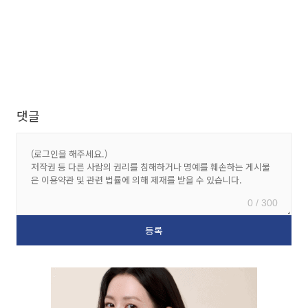
댓글
0 / 300