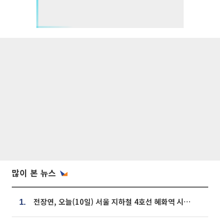
많이 본 뉴스
전장연, 오늘(10일) 서울 지하철 4호선 혜화역 시위…1호선 용산역 무정차
1.