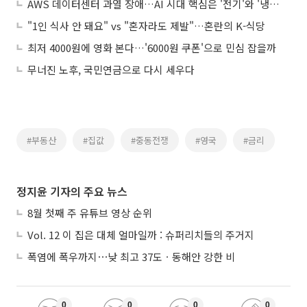
AWS 데이터센터 과열 장애…AI 시대 핵심은 '전기'와 '냉각'
"1인 식사 안 돼요" vs "혼자라도 제발"…혼란의 K-식당
최저 4000원에 영화 본다…'6000원 쿠폰'으로 민심 잡을까
무너진 노후, 국민연금으로 다시 세우다
#부동산
#집값
#중동전쟁
#영국
#금리
정지윤 기자의 주요 뉴스
8월 첫째 주 유튜브 영상 순위
Vol. 12 이 집은 대체 얼마일까 : 슈퍼리치들의 주거지
폭염에 폭우까지⋯낮 최고 37도ㆍ동해안 강한 비
0
0
0
0