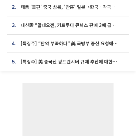
태풍 '돌핀' 중국 상륙, '찬홈' 일본→한국…각국 기상청 예상 경로는?
2.
대신證 “알테오젠, 키트루다 큐렉스 판매 3배 급증…목표가 41만원 상향”
3.
[특징주] “탄약 부족하다“ 美 국방부 증산 요청에⋯국내 방산주 급등세
4.
[특징주] 美 중국산 광트랜시버 규제 추진에 대한광통신 등 광통신株 강세
5.