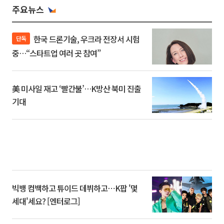
주요뉴스
한국 드론기술, 우크라 전장서 시험
단독
중…“스타트업 여러 곳 참여”
美 미사일 재고 ‘빨간불’…K방산 북미 진출
기대
빅뱅 컴백하고 튜이드 데뷔하고⋯K팝 '몇
세대'세요? [엔터로그]