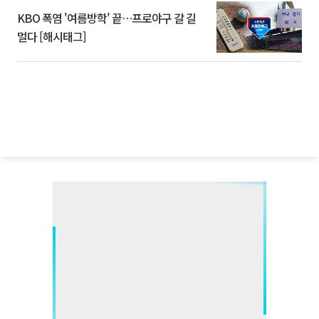
KBO 폭염 '여름방학' 끝…프로야구 갈 길
멀다 [해시태그]