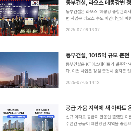
동부건설, 라오스 메콩강변 
동부건설은 라오스 ‘메콩강 종합관리사업
번 사업은 라오스 수도 비엔티안의 메
민 생활환경과 도시 기반시설을 개선하기
2026-07-08 13:07
구간에는 메콩강변 제방 축조와 호안 정
동부건설은 KT에스테이트가 발주한 ‘
다. 이번 사업은 강원 춘천시 효자동 일원에 지하 6층~지상 39층 규모의 주상복합 단지를 조성하는
프로젝트다. 연면적은 약 5만2835
2026-07-06 14:12
택은 전용면적 59㎡ 32가구, 84㎡
공급 가뭄 지역에 새 아파트
신규 아파트 공급이 한동안 뜸했던 이른
수년간 공급이 제한됐던 지역을 중심으
지는 모습이다. 4일 부동산업계에 따르면 경남 거제시에서는 동부건설이 이달 ‘센트레빌 아스테리