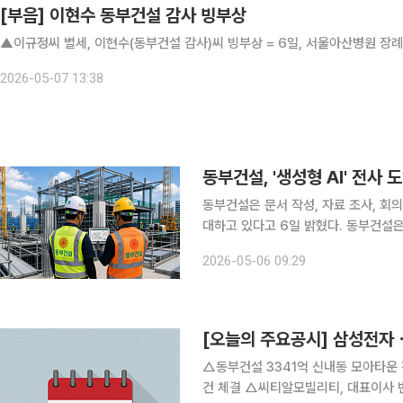
[부음] 이현수 동부건설 감사 빙부상
▲이규정씨 별세, 이현수(동부건설 감사)씨 빙부상 = 6일, 서울아산병원 장례식장 
2026-05-07 13:38
동부건설, '생성형 AI' 전사
동부건설은 문서 작성, 자료 조사, 회의
대하고 있다고 6일 밝혔다. 동부건설은 지난해 시범 도입을 거쳐 올해 4월 초부터 생성형 AI를 전
임직원이 자유롭게 사용할 수 있도록 했다
2026-05-06 09:29
터 분석 보조 등 다양한 업무에 적용되
[오늘의 주요공시] 삼성전
△동부건설 3341억 신내동 모아타운 
건 체결 △씨티알모빌리티, 대표이사 