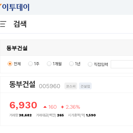
검색
전체
1주
1개월
1년
직접입력
동부건설
005960
코스피
건설업
6,930
160
2.36%
거래량
38,682
거래대금(백만)
265
시가총액(억)
1,590