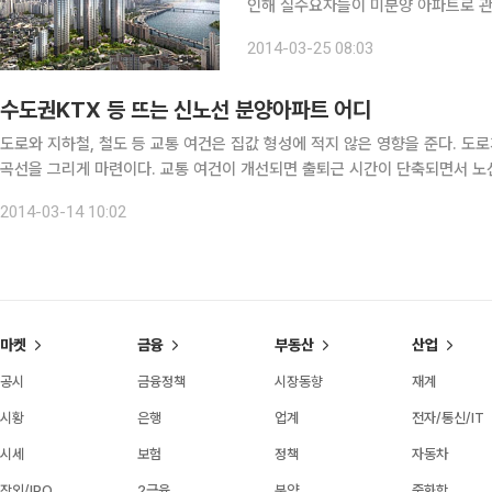
인해 실수요자들이 미분양 아파트로 관심이 몰리고 있기
에 따르면 1월 말 기준 전국 미분양 주
2014-03-25 08:03
지난 2006년 5월 이후 7년 8개월 만
수도권KTX 등 뜨는 신노선 분양아파트 어디
도로와 지하철, 철도 등 교통 여건은 집값 형성에 적지 않은 영향을 준다. 
곡선을 그리게 마련이다. 교통 여건이 개선되면 출퇴근 시간이 단축되면서 노선 주변에 인구가 유입되고 주택ㆍ임대 수요가 증가해 환금성
이 뛰어난 장점이 있다. 무엇보다 부동산 침체기에도 다른 지역에 비해 집값 
2014-03-14 10:02
마켓
금융
부동산
산업
공시
금융정책
시장동향
재계
시황
은행
업계
전자/통신/IT
시세
보험
정책
자동차
장외/IPO
2금융
분양
중화학