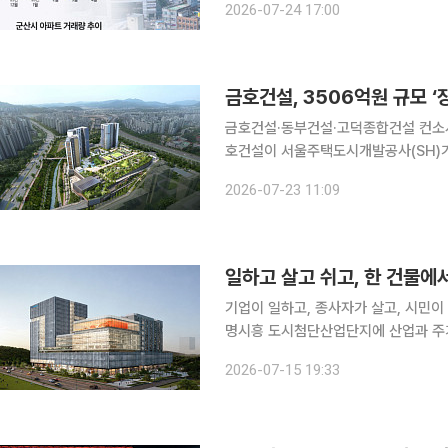
2026-07-24 17:00
론 인구 유입과 상권 활성화, 집값 상
금호건설, 3506억원 규모 
금호건설·동부건설·고덕종합건설 컨소시
호건설이 서울주택도시개발공사(SH)가
23일 밝혔다. 이번 사업은 총 공사비
2026-07-23 11:09
사로 참여하며 동부건설, 고덕종합건설
기업이 일하고, 종사자가 살고, 시민이 쉬는 공간이 한
명시흥 도시첨단산업단지에 산업과 주거
격 착수한다. 15일 이투데이 취재를 종합하면 GH는 광명시흥 도시첨단산업단지 내 공공형 지식산
2026-07-15 19:33
업센터 건립사업 민간사업자 공모 결