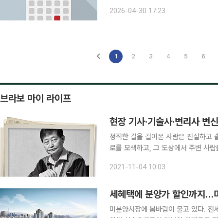
규 선임 △키움증권, 1분기 영업익 62
2026-04-30 17:23
년比 7.2%↑ △삼성전자, 1분기 영업
1
2
3
4
5
6
브라보 마이 라이프
현장 기사·기술사·변리사 변신
정직한 길을 걸어온 사람은 진실하고 솔
로를 모색하고, 그 도상에서 주변 사람
뗀다. 이런 사람을 우리는 성실하고, 
2021-11-04 10:03
통 사람들은 하나도 갖기 어려운 전문
세혜택에 분양가 할인까지…미
미분양시장에 봄바람이 불고 있다. 전