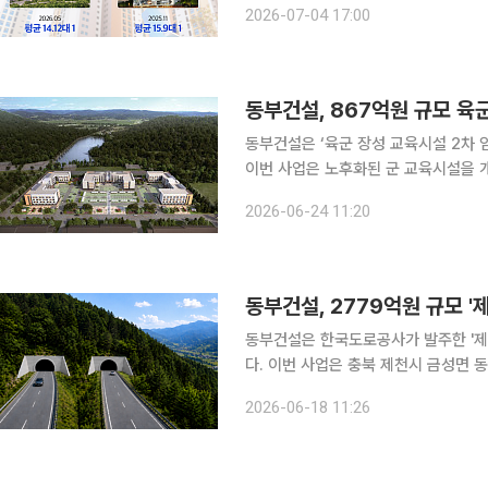
2026-07-04 17:00
움 거제’를 분양한다. 단지는 10개 동, 
동부건설, 867억원 규모 육
동부건설은 ‘육군 장성 교육시설 2차 
이번 사업은 노후화된 군 교육시설을 
진된다. 사업지는 전남 장성군 삼서면 학성리 일원이다. 동부건설은 연면적 2만4602㎡, 지하 1층
2026-06-24 11:20
~지상 4층 규모의 교육생 숙소 3개 동
동부건설, 2779억원 규모 '
동부건설은 한국도로공사가 발주한 '제
다. 이번 사업은 충북 제천시 금성면 동막리에서 자작동까지 총연장 6.3㎞ 구간에 왕복 4차로 고
속국도를 신설하는 공사다. 교량 6개소
2026-06-18 11:26
동부건설은 70% 지분을 보유한 주관