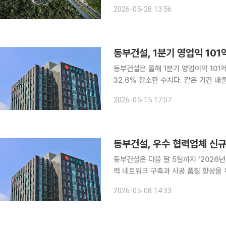
이투데이 취재를 종합하면 GH는 이날
2026-05-28 13:56
하는 한편, 현대건설 컨소시엄과 '제
동부건설, 1분기 영업익 10
동부건설은 올해 1분기 영업이익 101억
32.6% 감소한 수치다. 같은 기간 매출은 4346억원으로 4.4% 증가했다. 도급공사 매출 확대와
안정적인 수주잔고의 매출 전환이 외형
2026-05-15 17:07
동부건설, 우수 협력업체 신규 
동부건설은 다음 달 5일까지 ‘2026
력 네트워크 구축과 시공 품질 향상을 위해 우
과 건축, 기전, 가설재, 기계설비, 전기통신, 장비 등이다. 지원 자
2026-05-08 14:33
년 이상 경과 업체로, 신용등급 B0 이