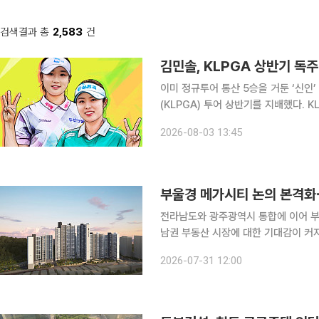
검색결과 총
2,583
건
김민솔, KLPGA 상반기 독주
이미 정규투어 통산 5승을 거둔 ‘신인
(KLPGA) 투어 상반기를 지배했다. KLPGA는 3일 2026시즌 상반기 결산 자료를 공개했다. 김민
솔은 상금과 대상 포인트, 신인상 포인트
2026-08-03 13:45
부울경 메가시티 논의 본격화
전라남도와 광주광역시 통합에 이어 부
남권 부동산 시장에 대한 기대감이 커
지역 경쟁력이 높아질 것이란 전망이 나오면서
2026-07-31 12:00
계에 따르면, 최근 전남과 광주가 통