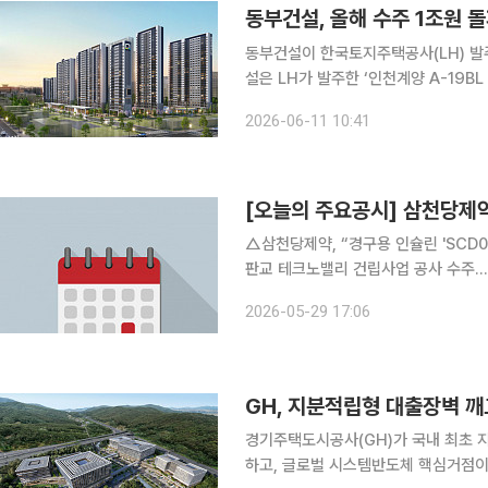
동부건설, 올해 수주 1조원 
동부건설이 한국토지주택공사(LH) 발주 
설은 LH가 발주한 ‘인천계양 A-19
11일 밝혔다. 이번 사업은 인천 계양구 동양동 172번지 일원에 통합공공임대주택을 조성하는 공사
2026-06-11 10:41
다. 대지면적 2만1121㎡, 연면적 5
[오늘의 주요공시] 삼천당
△삼천당제약, “경구용 인슐린 'SCD0503' 유럽 임상 
판교 테크노밸리 건립사업 공사 수주...3836억 규모 △동부건설, 경
밸리 건립사업 공사 수주...1278억 규모 △금호건설, 경기주택공사와 제3판교 테크노밸리 
2026-05-29 17:06
업 공사 수주...1278억 
GH, 지분적립형 대출장벽 
경기주택도시공사(GH)가 국내 최초 
하고, 글로벌 시스템반도체 핵심거점이 