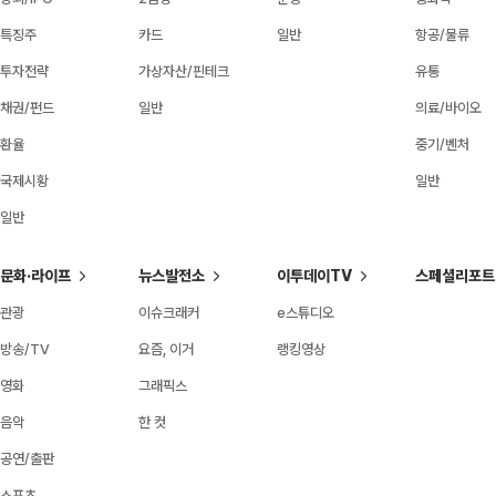
특징주
카드
일반
항공/물류
투자전략
가상자산/핀테크
유통
채권/펀드
일반
의료/바이오
환율
중기/벤처
국제시황
일반
일반
문화·라이프
뉴스발전소
이투데이TV
스페셜리포트
관광
이슈크래커
e스튜디오
방송/TV
요즘, 이거
랭킹영상
영화
그래픽스
음악
한 컷
공연/출판
스포츠