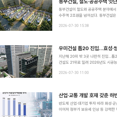
동부건설, 철도·공공주택 잇단
동부건설이 철도와 공공주택 분야에서 
수주액 2조원을 넘어섰다. 동부건설은 국가철도공단이 발주한 ‘남부내륙철도 제10공구 건설공사’의
실시설계적격자로 선정된 데 이어 한국토
2026-07-30 15:38
블록 통합형 민간참여 공공주택건설사
우미건설 톱20 진입…효성·쌍용
지난해 20위 밖 3곳 나란히 진입…
건설도 21위로 밀려 2026년도 시공능력평가에서 10위권 밖 중견 건설사들의 순위가 크게 뒤바뀌
었다. 지난해 20위 밖이었던 우미건설
2026-07-30 11:00
산업·교통 개발 호재 갖춘 하
반도체 산업·대기업 투자 따라 화성·군
이어져 정부가 보유세 인상 등 강력한 부동산 대책을 내놓을 가능성이 커지면서 투자자와 실수요자
들의 눈길이 '개발 호재'를 갖춘 지역