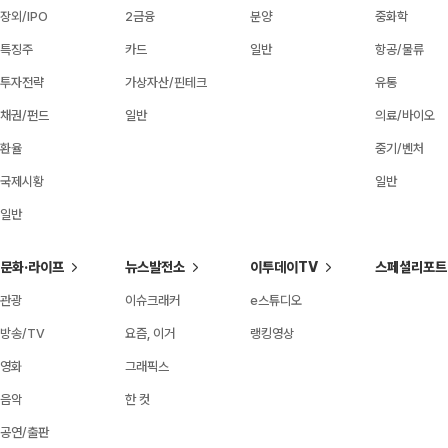
장외/IPO
2금융
분양
중화학
특징주
카드
일반
항공/물류
투자전략
가상자산/핀테크
유통
채권/펀드
일반
의료/바이오
환율
중기/벤처
국제시황
일반
일반
문화·라이프
뉴스발전소
이투데이TV
스페셜리포트
관광
이슈크래커
e스튜디오
방송/TV
요즘, 이거
랭킹영상
영화
그래픽스
음악
한 컷
공연/출판