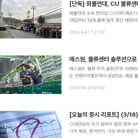
화물연대 소속 편의점 CU지회 배송기사
18일부터 18개 품목 발주 중단 예정
확산 민주노총 공공운수노조 화물연대 CU지회 소속 배송기사들의 집단 행동이 편의점 물류를 넘어
2026-04-17 21:02
생산 단계까지 확산됐다. 물류센터 점거
에스원, 물류센터 솔루션으로
에스원은 '물류 추적 솔루션'과 'SVMS 안
은 컨베이어벨트에서 운반되는 배송 물
택배의 송장 번호와 연결돼 저장된다. 
2025-08-24 09:00
품의 운반 
[오늘의 증시 리포트] (3/16
◇대양금속 차기 정부의 원전 정책 수혜, 니켈 가격 폭증으로 사상 최대 영업이익의 해가 뜬다 니켈
가격 폭증, 판가전이, 사상 최대 영업 이익의 랠리 2022년 매출액 2438억 