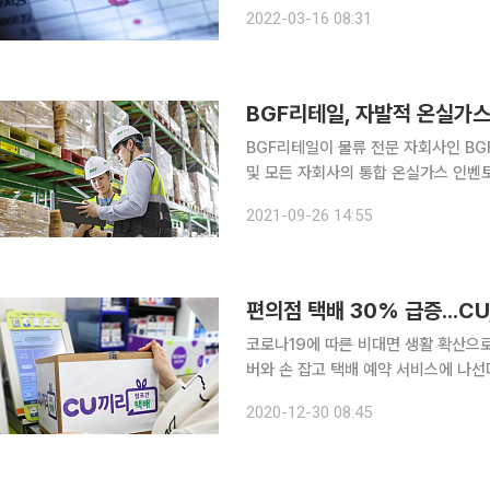
전망 김두현 하나금융투자 연구원 ◇LG이노텍 1분기 어닝 서프라이즈 기대 목표주가 50만 원, 투
2022-03-16 08:31
자의견 BUY유지 1분기 사상 최대 실
BGF리테일, 자발적 온실가스
BGF리테일이 물류 전문 자회사인 B
및 모든 자회사의 통합 온실가스 인벤토리 구축 및 
면 BGF로지스는 이달 글로벌 인증검
2021-09-26 14:55
편의점 택배 30% 급증...C
코로나19에 따른 비대면 생활 확산으
버와 손 잡고 택배 예약 서비스에 나선
앞으로 더욱 늘어날 것으로 전망하고 
2020-12-30 08:45
밝혔다. 기존 CU포스트 홈페이지