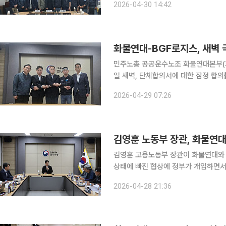
2026-04-30 14:42
물연대의 갈등이 협상 타결로 일단락됐
화물연대-BGF로지스, 새벽 
민주노총 공공운수노조 화물연대본부(화
일 새벽, 단체합의서에 대한 잠정 합의
간의 긴장감이 극적으로 해소되는 모양새다. 화물연대 측에 따르면 양측은 이날 오전
2026-04-29 07:26
교섭 끝에 합의점을 찾았다. 이번 합
김영훈 노동부 장관, 화물연대
김영훈 고용노동부 장관이 화물연대와 B
상태에 빠진 협상에 정부가 개입하면서 해법 도출 여부
진주 고용노동부 진주지청을 방문해 화물연대와 BGF리테일의 물류 자회사 BG
2026-04-28 21:36
섭 현장을 찾았다. 이날 김 장관은 오후