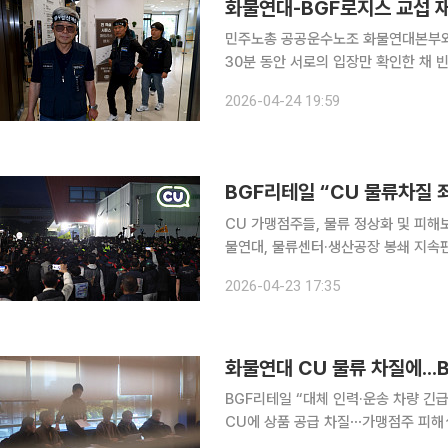
화물연대-BGF로지스 교섭 재
민주노총 공공운수노조 화물연대본부와 
30분 동안 서로의 입장만 확인한 채 
24일 오후 화물연대와 BGF로지스는
2026-04-24 19:59
다. BGF로지스는 CU를 운영하는 B
CU 가맹점주들, 물류 정상화 및 피해
물연대, 물류센터·생산공장 봉쇄 지속편의점
공운수노조 화물연대 파업으로 편의점 
2026-04-23 17:35
BGF리테일이 가맹점주들에게 공식 사
BGF리테일 “대체 인력·운송 차량 긴
CU에 상품 공급 차질⋯가맹점주 피해
상” 민주노총 공공운수노조 화물연대 파업으로 편의점 CU 물류망이 마비되면서 점포 운영 차질이