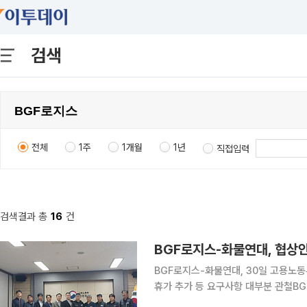
검색
전체
1주
1개월
1년
직접입력
검색결과 총
16
건
BGF로지스-화물연대, 협상안
BGF로지스-화물연대, 30일 고용노
휴가 추가 등 요구사항 대부분 관철BG
적용”BGF리테일 “점주 피해 회복과 공급 정상화에 총력” CU 