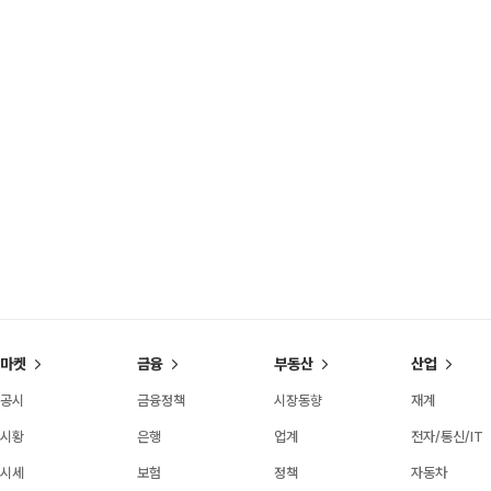
마켓
금융
부동산
산업
공시
금융정책
시장동향
재계
시황
은행
업계
전자/통신/IT
시세
보험
정책
자동차