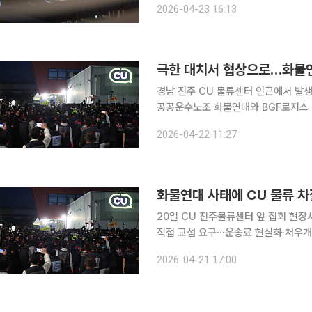
2026-04-23 16:13
현실화되자, BGF리테일이 가맹점주들
극한 대치서 협상으로…화물연
경남 진주 CU 물류센터 인근에서 발
공공운수노조 화물연대와 BGF로지스 간 갈등
에 따르면 노조는 이날 오전 10시께
2026-04-22 11:27
한 가운데 교섭 상견례를 진행한 뒤 오
화물연대 사태에 CU 물류 차
20일 CU 진주물류센터 앞 집회 현장
직접 교섭 요구⋯운송료 현실화·처우개
차질상품 받지 못해 매대 공백⋯가맹점주 
2026-04-21 17:00
국민주노동조합총연맹(민주노총) 산하