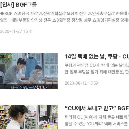
[인사] BGF그룹
◆BGF △홍정국 사장 △전략기획실장 오정후 전무 △인사총무실장 민승배 상무 ◆BGF리테일 △상품ㆍ해외사업부문장 장영철 전무 △
영업ㆍ개발부문장 안기성 전무 △3권역장 정찬필 상무 △경영기획실장 양재석 상무 △마케팅실장 오명란 △정보시스템본부
2020-11-27 15:41
14일 택배 없는 날, 쿠팡ㆍC
쿠팡과 편의점 CU가 '택배 없는 날'에도 배송 서비스를 이어
한 업무 부담을 덜기 위해 대한통운, 한
에 택배 서비스가 도입된 후 업계 최초로
2020-08-12 15:59
우정사업본부 소포위탁배달원도 이에
편의점 CU(씨유)가 자체 물류 네트워
받을 수 있는 ‘CU끼리’ 택배 서비스를