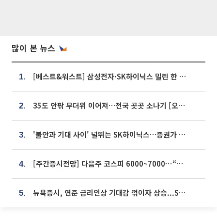
많이 본 뉴스
[베스트&워스트] 삼성전자·SK하이닉스 밀린 한 주…상상인증권은 85% 급등
1.
35도 안팎 무더위 이어져…전국 곳곳 소나기 [오늘 날씨]
2.
'불안과 기대 사이' 널뛰는 SK하이닉스…증권가 "HBM4·LTA 기반 펀터멘털 견고"
3.
[주간증시전망] 다음주 코스피 6000~7000⋯“外人 수급은 정책이 변수”
4.
뉴욕증시, 연준 금리인상 기대감 꺾이자 상승...S&P500 사상 최고치 [종합]
5.