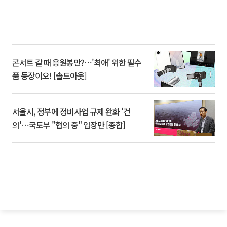
콘서트 갈 때 응원봉만?⋯'최애' 위한 필수
품 등장이오! [솔드아웃]
서울시, 정부에 정비사업 규제 완화 '건
의'⋯국토부 "협의 중" 입장만 [종합]