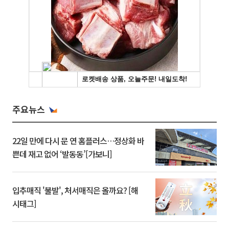
주요뉴스
22일 만에 다시 문 연 홈플러스…정상화 바
쁜데 재고 없어 ‘발동동’[가보니]
입추매직 '불발', 처서매직은 올까요? [해
시태그]