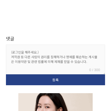
댓글
0 / 300