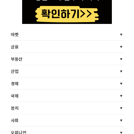
마켓
금융
부동산
산업
경제
국제
정치
사회
오피니언