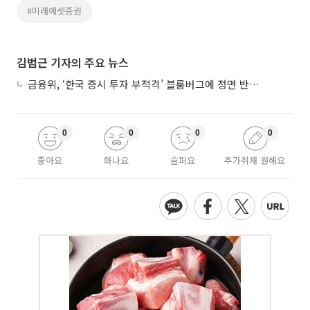
#미래에셋증권
김범근 기자의 주요 뉴스
금융위, ‘한국 증시 투자 부적격’ 블룸버그에 정면 반박…“근거 불분명”
0
0
0
0
좋아요
화나요
슬퍼요
추가취재 원해요