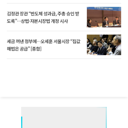
김정관 장관 “반도체 성과급, 주총 승인 받
도록”…상법·자본시장법 개정 시사
세금 꺼낸 정부에…오세훈 서울시장 “집값
해법은 공급” [종합]