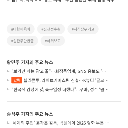
#대한체육회
#진천선수촌
#사격장무기고
#실탄무단반출
#허위보고
황민주 기자의 주요 뉴스
“보기만 하는 광고 끝“…화장품업계, SNS 홍보도 ‘참여형 콘텐츠’로 변모
실리콘투, 라이브커머스팀 신설…K뷰티 ‘글로벌 판매망’ 확대 속도
단독
“한국적 감성에 英 축구열정 더했다”...푸마, 성수 ‘맨시티 하우스’ 팝업
송석주 기자의 주요 뉴스
'세계의 주인' 윤가은 감독, 벡델데이 2026 영화 부문 벡델리안 감독 선정