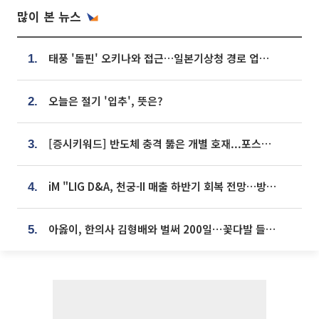
많이 본 뉴스
태풍 '돌핀' 오키나와 접근…일본기상청 경로 업데이트
1.
오늘은 절기 '입추', 뜻은?
2.
[증시키워드] 반도체 충격 뚫은 개별 호재...포스코퓨처엠·에코프로·한화솔루션 '눈길'
3.
iM "LIG D&A, 천궁-II 매출 하반기 회복 전망…방산 톱픽 유지"
4.
아옳이, 한의사 김형배와 벌써 200일⋯꽃다발 들고 "프러포즈 아냐"
5.