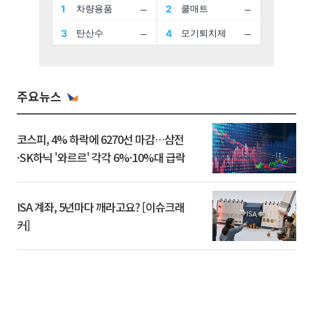
주요뉴스
코스피, 4% 하락에 6270선 마감…삼전
·SK하닉 '와르르' 각각 6%·10%대 급락
ISA 계좌, 5년마다 깨라고요? [이슈크래
커]