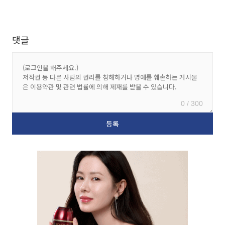
댓글
0 / 300