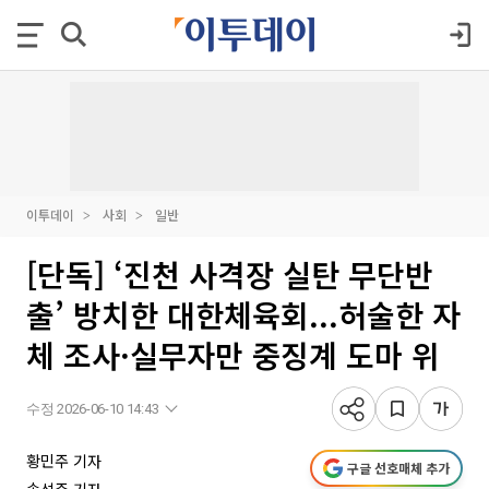
이투데이
사회
일반
[단독] ‘진천 사격장 실탄 무단반
출’ 방치한 대한체육회...허술한 자
체 조사·실무자만 중징계 도마 위
수정 2026-06-10 14:43
황민주 기자
구글 선호매체 추가