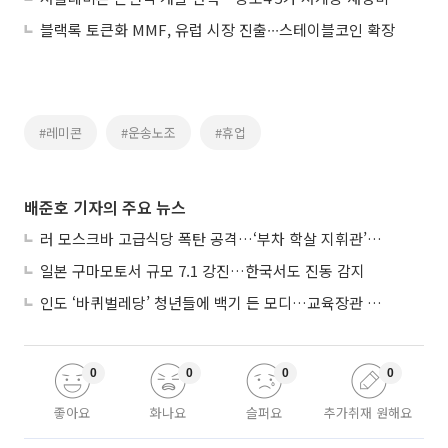
블랙록 토큰화 MMF, 유럽 시장 진출∙∙∙스테이블코인 확장
#레미콘
#운송노조
#휴업
배준호 기자의 주요 뉴스
러 모스크바 고급식당 폭탄 공격…‘부차 학살 지휘관’ 노렸나
일본 구마모토서 규모 7.1 강진…한국서도 진동 감지
인도 ‘바퀴벌레당’ 청년들에 백기 든 모디…교육장관 사퇴
0
0
0
0
좋아요
화나요
슬퍼요
추가취재 원해요