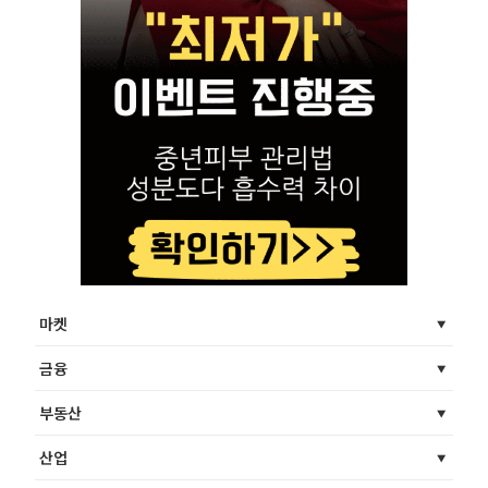
마켓
금융
부동산
산업