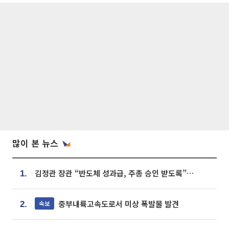
많이 본 뉴스
김정관 장관 “반도체 성과급, 주총 승인 받도록”…상법·자본시장법 개정 시사
1.
중부내륙고속도로서 미상 폭발물 발견
속보
2.