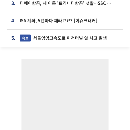
티웨이항공, 새 이름 '트리니티항공' 첫발…SSC 전략 본격화
3.
ISA 계좌, 5년마다 깨라고요? [이슈크래커]
4.
서울양양고속도로 이천터널 앞 사고 발생
속보
5.