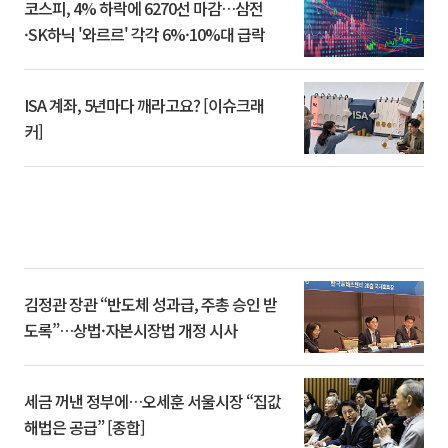
코스피, 4% 하락에 6270선 마감…삼전
·SK하닉 '와르르' 각각 6%·10%대 급락
ISA 계좌, 5년마다 깨라고요? [이슈크래
커]
김정관 장관 “반도체 성과급, 주총 승인 받
도록”…상법·자본시장법 개정 시사
세금 꺼낸 정부에…오세훈 서울시장 “집값
해법은 공급” [종합]