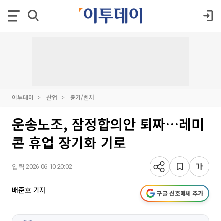
이투데이
산업
중기/벤처
운송노조, 잠정합의안 퇴짜…레미
콘 휴업 장기화 기로
입력 2026-06-10 20:02
배준호 기자
구글 선호매체 추가