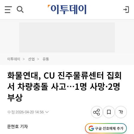
이투데이
산업
유통
화물연대, CU 진주물류센터 집회
서 차량충돌 사고⋯1명 사망·2명
부상
수정 2026-04-20 14:56
문현호 기자
구글 선호매체 추가