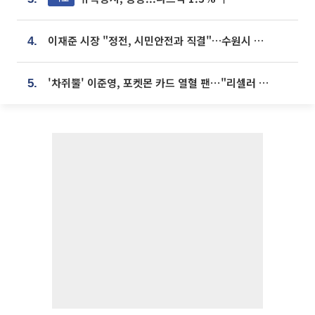
이재준 시장 "정전, 시민안전과 직결"…수원시 비상대응체계 가동
4.
'차쥐뿔' 이준영, 포켓몬 카드 열혈 팬⋯"리셀러 처단할 것"
5.