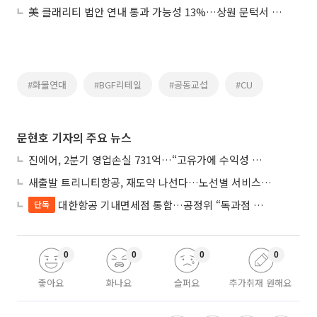
美 클래리티 법안 연내 통과 가능성 13%…상원 문턱서 제동
#화물연대
#BGF리테일
#공동교섭
#CU
문현호 기자의 주요 뉴스
진에어, 2분기 영업손실 731억…“고유가에 수익성 악화”
새출발 트리니티항공, 재도약 나선다…노선별 서비스 차별화
대한항공 기내면세점 통합…공정위 “독과점 여부 따진다”
단독
0
0
0
0
좋아요
화나요
슬퍼요
추가취재 원해요