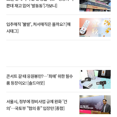
쁜데 재고 없어 ‘발동동’[가보니]
입추매직 '불발', 처서매직은 올까요? [해
시태그]
콘서트 갈 때 응원봉만?⋯'최애' 위한 필수
품 등장이오! [솔드아웃]
서울시, 정부에 정비사업 규제 완화 '건
의'⋯국토부 "협의 중" 입장만 [종합]