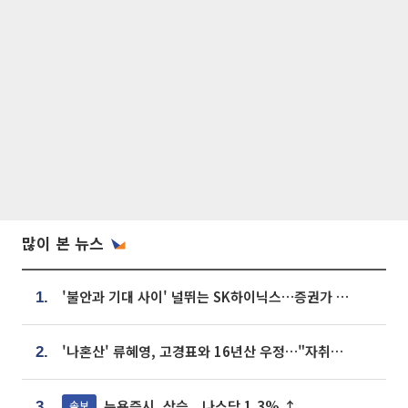
많이 본 뉴스
'불안과 기대 사이' 널뛰는 SK하이닉스…증권가 "HBM4·LTA 기반 펀터멘털 견고"
1.
'나혼산' 류혜영, 고경표와 16년산 우정…"자취방서 부모님과 마주쳐"
2.
뉴욕증시, 상승...나스닥 1.3% ↑
속보
3.