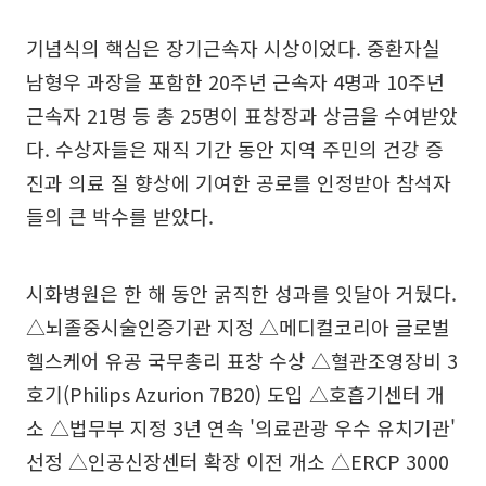
기념식의 핵심은 장기근속자 시상이었다. 중환자실
남형우 과장을 포함한 20주년 근속자 4명과 10주년
근속자 21명 등 총 25명이 표창장과 상금을 수여받았
다. 수상자들은 재직 기간 동안 지역 주민의 건강 증
진과 의료 질 향상에 기여한 공로를 인정받아 참석자
들의 큰 박수를 받았다.
시화병원은 한 해 동안 굵직한 성과를 잇달아 거뒀다.
△뇌졸중시술인증기관 지정 △메디컬코리아 글로벌
헬스케어 유공 국무총리 표창 수상 △혈관조영장비 3
호기(Philips Azurion 7B20) 도입 △호흡기센터 개
소 △법무부 지정 3년 연속 '의료관광 우수 유치기관'
선정 △인공신장센터 확장 이전 개소 △ERCP 3000