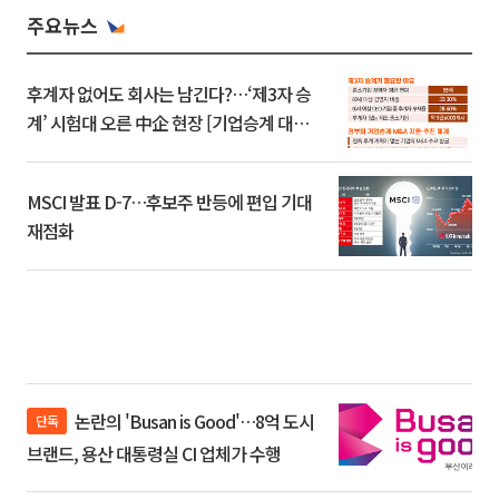
주요뉴스
후계자 없어도 회사는 남긴다?…‘제3자 승
계’ 시험대 오른 中企 현장 [기업승계 대전
환]
MSCI 발표 D-7…후보주 반등에 편입 기대
재점화
논란의 'Busan is Good'…8억 도시
단독
브랜드, 용산 대통령실 CI 업체가 수행