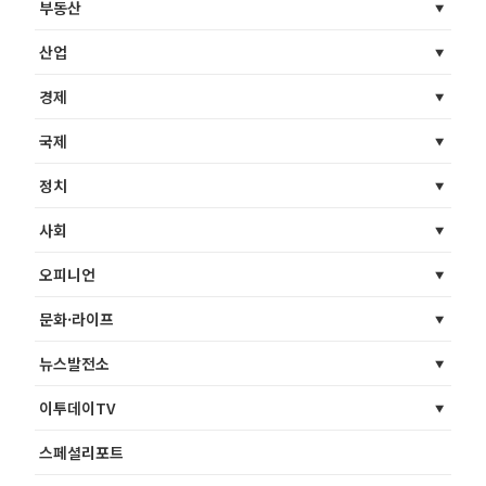
부동산
산업
경제
국제
정치
사회
오피니언
문화·라이프
뉴스발전소
이투데이TV
스페셜리포트