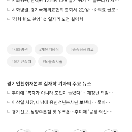
시화병원, 전직원 1214명 CPR 실기 평가…"골든타임 지킨다"
시화병원, 경기국제의료협회 총회서 2관왕…K-의료 글로벌 선도기관 입지 굳혔다
‘경험 無도 환영’ 첫 일자리 도전 설명서
#시화병원
#개원기념식
#중증응급의료
#장기근속자
#뇌졸중시술
경기인천취재본부 김재학 기자의 주요 뉴스
추미애 "복지가 아니라 도민이 늘었다"…재정난 책임론 정면돌파
이상일 시장, 다낭에 용인청년봉사단 보낸다…'좋아용 거리' 만든다
경기신보, 남양주본점 첫 워크숍…추미애 '공정·혁신·포용' 전면 반영