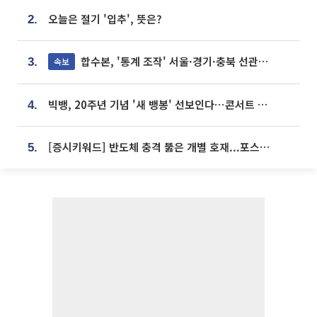
오늘은 절기 '입추', 뜻은?
2.
합수본, '통계 조작' 서울·경기·충북 선관위 등 추가 압수수색
속보
3.
빅뱅, 20주년 기념 '새 뱅봉' 선보인다⋯콘서트 앞두고 팝업 개최
4.
[증시키워드] 반도체 충격 뚫은 개별 호재...포스코퓨처엠·에코프로·한화솔루션 '눈길'
5.