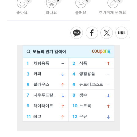
0
0
0
0
좋아요
화나요
슬퍼요
추가취재 원해요