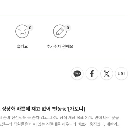
0
0
슬퍼요
추가취재 원해요
…정상화 바쁜데 재고 없어 ‘발동동’[가보니]
준비 신선식품 등 순차 입고…13일 정식 개장 목표 22일 만에 다시 문을
오전부터 직원들은 비어 있는 진열대를 채우느라 바쁘게 움직였다. 계란과
리를 잡기 시작했지만, 매장 곳곳엔 여전히 텅 빈 매대가 먼저 눈에 들어왔