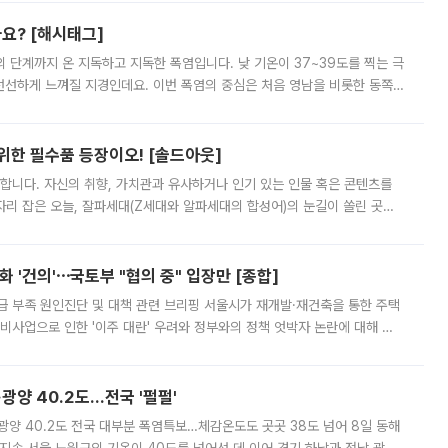
까요? [해시태그]
’의 단계까지 온 지독하고 지독한 폭염입니다. 낮 기온이 37~39도를 찍는 극
 선선하게 느껴질 지경인데요. 이번 폭염의 중심은 처음 영남을 비롯한 동쪽
 북서풍이 산맥을 넘어 영남 쪽으로 내려오면서 뜨겁고 건조해졌는데요.
 위한 필수품 등장이오! [솔드아웃]
합니다. 자신의 취향, 가치관과 유사하거나 인기 있는 인물 혹은 콘텐츠를
'가 자리 잡은 오늘, 잘파세대(Z세대와 알파세대의 합성어)의 눈길이 쏠린 곳은
리는 공연장. 응원봉만큼이나 눈에 띄는 게 있습니다. 공연이 시작되기
 '건의'⋯국토부 "협의 중" 입장만 [종합]
급 부족 원인진단 및 대책 관련 브리핑 서울시가 재개발·재건축을 통한 주택
비사업으로 인한 '이주 대란' 우려와 정부와의 정책 엇박자 논란에 대해 정
실장은 2031년까지 31만 가구 착공 목표에 차질이 없다는 입장이나,
·광양 40.2도…전국 '펄펄'
·광양 40.2도 전국 대부분 폭염특보…체감온도도 곳곳 38도 넘어 8일 동해