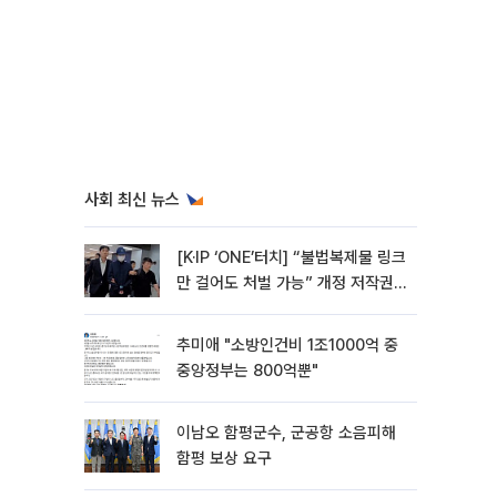
사회 최신 뉴스
[K·IP ‘ONE’터치] “불법복제물 링크
만 걸어도 처벌 가능” 개정 저작권
법 어떻게 바뀌었나
추미애 "소방인건비 1조1000억 중
중앙정부는 800억뿐"
이남오 함평군수, 군공항 소음피해
함평 보상 요구