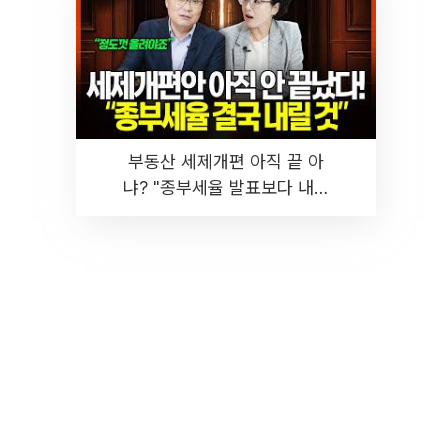
부동산 세제개편 아직 끝 아
냐? "종부세율 발표보다 내릴
것" 장기거주·양도세 전망 I 집
땅지성 I 김인만, 진미윤