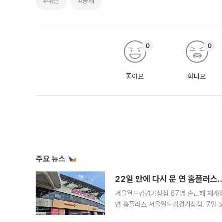
#대전
#통제
0
0
좋아요
화나요
주요 뉴스
22일 만에 다시 문 연 홈플러스
서울월드컵경기장점 67명 출근해 재개점 
연 홈플러스 서울월드컵경기장점. 7일 
우유, 과일 같은 신선식품이 차근차근 자