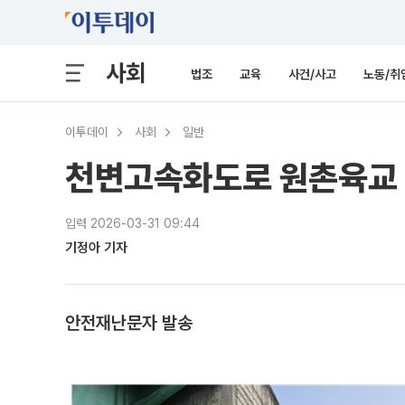
사회
법조
교육
사건/사고
노동/취
이투데이
사회
일반
천변고속화도로 원촌육교 
입력 2026-03-31 09:44
기정아 기자
안전재난문자 발송