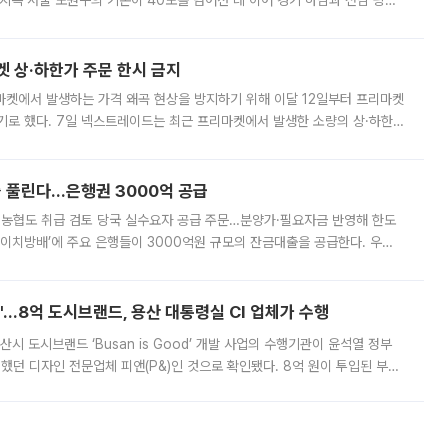
지속 서울 노원구의 기온이 40도를 넘어선 데 이어 경기 하남과 전남 광양
. 전국 대부분 지역에 폭염특보가 내려진 가운데 곳곳에서 39~40도 안팎
켓 상·하한가 주문 한시 금지
마켓에서 발생하는 가격 왜곡 현상을 방지하기 위해 이달 12일부터 프리마켓
기로 했다. 7일 넥스트레이드는 최근 프리마켓에서 발생한 소량의 상·하한
, 주문 오류로 인한 가격 급등락을 최소화하기 위한 비상 대응방안을 발표
 풀린다…은행권 3000억 공급
리·농협도 취급 검토 당국 실수요자 공급 주문…분양가·필요자금 반영해 한도
에이치방배’에 주요 은행들이 3000억원 규모의 잔금대출을 공급한다. 우리
하고 있어 향후 공급 규모가 늘어날 전망이다. 7일 금융권에 따르면 KB국
od'…8억 도시브랜드, 용산 대통령실 CI 업체가 수행
시 도시브랜드 ‘Busan is Good’ 개발 사업의 수행기관이 윤석열 정부
여했던 디자인 전문업체 피앤(P&)인 것으로 확인됐다. 8억 원이 투입된 부산
 부족과 디자인 정체성 논란에 휩싸였던 만큼, 사업 선정 과정과 결과물에