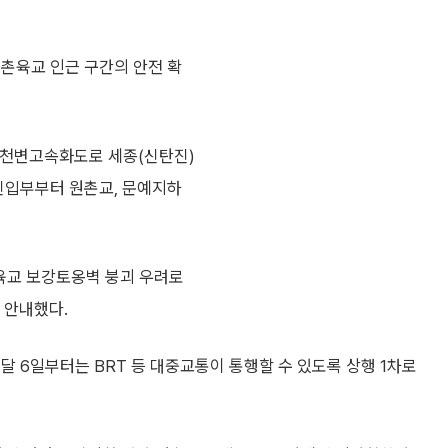
원촌육교 인근 구간의 안전 확
간 천변고속화도로 세종(신탄진)
 진입부부터 원촌교, 문예지하
촌육교 보강토옹벽 붕괴 우려로
 안내했다.
달 6일부터는 BRT 등 대중교통이 통행할 수 있도록 상행 1차로