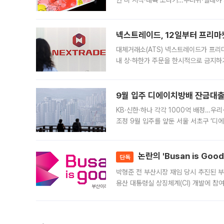
안 비 시작·내륙 소나기…무더위·열대야 
에서도 40도를 웃도는 기온이 관측됐다
의 극심한
넥스트레이드, 12일부터 프리마
대체거래소(ATS) 넥스트레이드가 프리
내 상·하한가 주문을 한시적으로 금지하
가 체결 사례와 관련해 설명자료를 내고
9월 입주 디에이치방배 잔금대출
KB·신한·하나 각각 1000억 배정…우
조정 9월 입주를 앞둔 서울 서초구 ‘디
은행과 NH농협은행도 대출 취급을 검토
민은행
논란의 'Busan is Go
단독
박형준 전 부산시장 재임 당시 추진된 부산
용산 대통령실 상징체계(CI) 개발에 참
도시브랜드 사업이 공개 이후 시민 공감