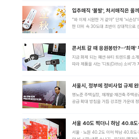
입추매직 '불발', 처서매직은 올
“와 이제 시원한 거 같아” 단체 ‘뇌손상
한 더위 속 30도대 초반이 상대적으로
지역에 있었습니다. 7월 말에는 서풍과
콘서트 갈 때 응원봉만?⋯'최애'
지금 화제 되는 패션·뷰티 트렌드를 소개
따라 제품을 사는 '디토(Ditto) 소비
어디일까요? 아이돌 콘서트 시작을 기다
서울시, 정부에 정비사업 규제 완화
명노준 주택실장, 재개발·재건축 주택공
공급 확대 방침을 거듭 강조한 가운데 정
면 반박하고 나섰다. 명노준 서울시 주택
서울 40도 찍더니 하남 40.8도
서울ㆍ노원 40.2도 이어 하남 40.8도