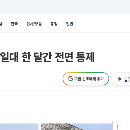
업
전국
인사/부음
동정
일반
일대 한 달간 전면 통제
기사
구글 선호매체 추가