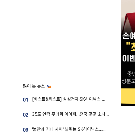
많이 본 뉴스
[베스트&워스트] 삼성전자·SK하이닉스 밀린 한 주…상상인증권은 85% 급등
01
35도 안팎 무더위 이어져…전국 곳곳 소나기 [오늘 날씨]
02
'불안과 기대 사이' 널뛰는 SK하이닉스…증권가 "HBM4·LTA 기반 펀터멘털 견고"
03