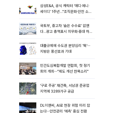
삼성E&A, 공식 캐릭터 ‘애디·에니·
세이디’ 1주년…"조직문화·안전 소통
확대"
국토부, 중고차 ‘숨은 수수료’ 없앤
다…광고 총액표시 의무화·중대 하
자시 계약해제
대출규제에 수도권 분양심리 '뚝'⋯
지방은 풍선효과 기대
민간도심복합개발 연합회, 첫 정기
회의 개최⋯"제도 개선 한목소리"
'구로 주공' 재건축, 서남권 준공업
지역에 3289가구 공급
DL이앤씨, AI로 현장 위험 미리 잡
는다⋯안전관리 ‘예측’ 중심 전환