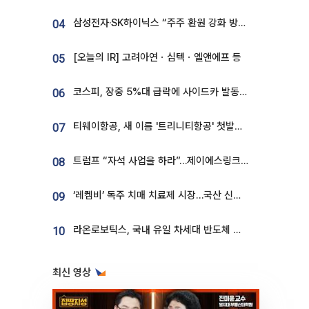
삼성전자·SK하이닉스 “주주 환원 강화 방안 마련”
04
[오늘의 IR] 고려아연ㆍ심텍ㆍ엘앤에프 등
05
코스피, 장중 5%대 급락에 사이드카 발동…삼성·SK 동반 폭락
06
티웨이항공, 새 이름 '트리니티항공' 첫발…SSC 전략 본격화
07
트럼프 “자석 사업을 하라”…제이에스링크, 비중국 영구자석 공급망 구축 속도
08
‘레켐비’ 독주 치매 치료제 시장…국산 신약 등장하나
09
라온로보틱스, 국내 유일 차세대 반도체 공정 로봇 개발 ‘고객사 테스트 진행’
10
최신 영상