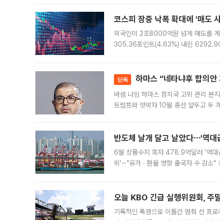
규시장과 달
코스피 장중 낙폭 확대에 '매도 사이
외국인이 2조8000억원 넘게 매도를 계
305.36포인트(4.63%) 내린 6292
중 한때 6550.94까지 오르기도 했으나
락하면서 유가증권
하마스 “네타냐후 합의안 거
단독
바셈 나임 하마스 정치국 고위 관리 본지
트럼프와 엇박자 10월 총선 앞두고 두 
원회(BOP)와 팔레스타인 무장단체 하마
반도체 날개 달고 날았다⋯'역대급
6월 상품수지 흑자 478.9억달러 '역대
위'⋯"유가ㆍ환율 영향 출국자 수 감소" 
급 수출 호조가 매달 이어지면서 6월 
대 기
오늘 KBO 긴급 실행위원회, 주
기록적인 폭염으로 이틀간 멈춰 선 프로야