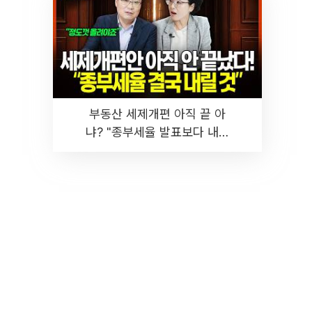
부동산 세제개편 아직 끝 아
냐? "종부세율 발표보다 내릴
것" 장기거주·양도세 전망 I 집
땅지성 I 김인만, 진미윤