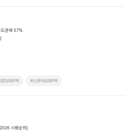
수도권에 57%
감
신혼임대주택
#신생아임대주택
2026 시평순위]