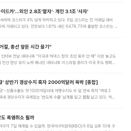
드카'…외인 2.8조'팔자'· 개인 3.1조 '사자'
속하며 코스피가 4% 넘게 하락하고 있다. 6일 코스피는 전 거래일 대비
.90에 거래되고 있다. 전장보다 1.81% 내린 6478.75에 출발한 코스피는 장
 6238.32까지 밀리기도 했다. 이날 오전 한때 코스피는 장중 5% 넘게 폭
절, 총선 앞둔 시간 끌기”
 인터뷰 전날 네타냐후 “미국과 하마스 합의 초안 동의 안 해” 이란 놓고도
개 전선 현상 유지 노력 베냐민 네타냐후 이스라엘 총리가 미국 주도 평화위
스 간 무장해제 합의안을 반대한 지 하루 만에 하마스 정치국 고위 관리
' 상반기 경상수지 흑자 2000억달러 육박 [종합]
급'⋯상품수출도 첫 1000억달러대 여행수지도 두 달 연속 흑자 '역대 2
국내 경상수지가 유례없는 '반도체 수출' 날개를 달고 훨훨 날고 있다. 역대
경상수지 뿐 아니라 상반기 경상수지 흑자도 2000억달러에 근접하며 사상 최
말도 폭염취소 될까
구가 7일 재개될 수 있을까. 한국야구위원회(KBO)가 6일 오후 10개 구