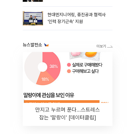
현대엔지니어링, 중진공과 협력사
‘인력 장기근속’ 지원
뉴스발전소
만지고 누르며 푼다…스트레스
잡는 '말랑이' [데이터클립]