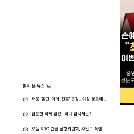
많이 본 뉴스
태풍 '돌핀' 이어 '찬홈' 등장…예상 경로에 한국 '한숨'
01
급등한 국제 금값…국내 금시세는?
02
오늘 KBO 긴급 실행위원회, 주말도 폭염취소 될까
03