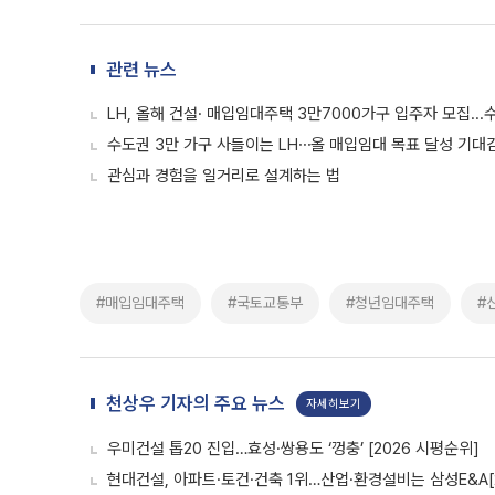
관련 뉴스
LH, 올해 건설· 매입임대주택 3만7000가구 입주자 모집...
수도권 3만 가구 사들이는 LH⋯올 매입임대 목표 달성 기대
관심과 경험을 일거리로 설계하는 법
#매입임대주택
#국토교통부
#청년임대주택
#
천상우 기자의 주요 뉴스
자세히보기
우미건설 톱20 진입…효성·쌍용도 ‘껑충’ [2026 시평순위]
현대건설, 아파트·토건·건축 1위…산업·환경설비는 삼성E&A[