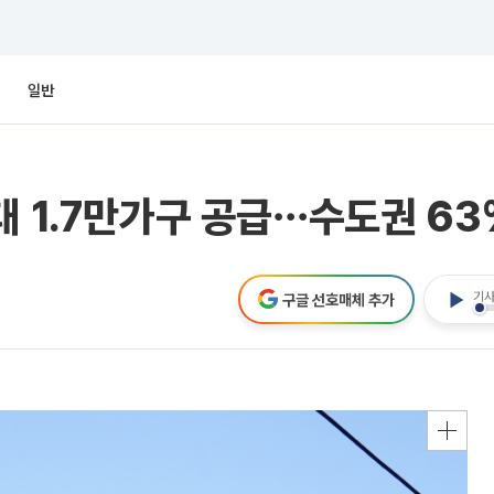
일반
대 1.7만가구 공급⋯수도권 63
기사
구글 선호매체 추가