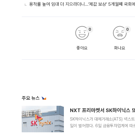
용적률 높여 임대 더 지으라더니…‘제값 보상’ 5개월째 국회
0
0
좋아요
화나요
주요 뉴스
NXT 프리마켓서 SK하이닉스 또
SK하이닉스가 대체거래소(ATS) 넥스
일이 벌어졌다. 6일 금융투자업계에 따르
규장 종가보다 29.98% 내린 116만8