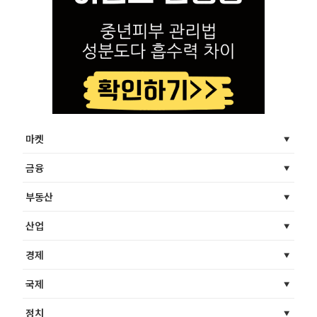
마켓
금융
부동산
산업
경제
국제
정치