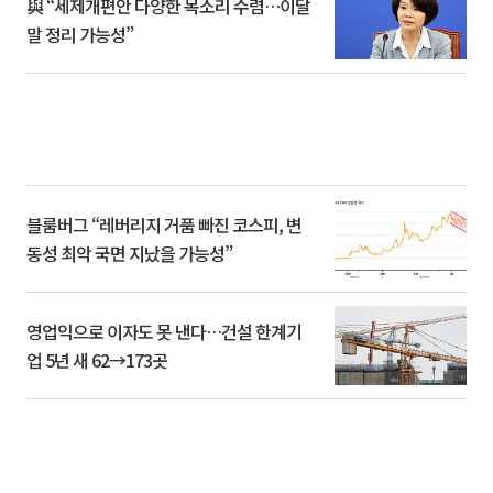
與 “세제개편안 다양한 목소리 수렴…이달
말 정리 가능성”
블룸버그 “레버리지 거품 빠진 코스피, 변
동성 최악 국면 지났을 가능성”
영업익으로 이자도 못 낸다…건설 한계기
업 5년 새 62→173곳