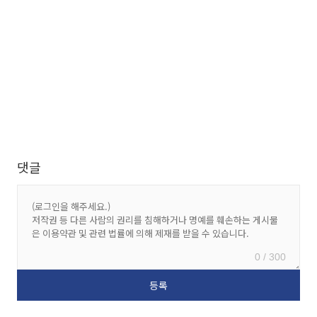
댓글
0 / 300