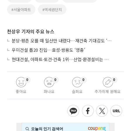
#서울아파트
#역세권단지
천상우 기자의 주요 뉴스
분당·평촌 오를 때 일산만 내렸다…재건축 기대감도 ‘무색’
우미건설 톱20 진입…효성·쌍용도 ‘껑충’
현대건설, 아파트·토건·건축 1위…산업·환경설비는 삼성E&A
0
0
0
0
좋아요
화나요
슬퍼요
추가취재 원해요