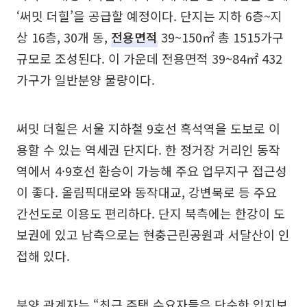
‘써밋 더힐’을 공급할 예정이다. 단지는 지하 6층~지
상 16층, 30개 동,
전용면적
39~150㎡ 총 1515가구
규모로 조성된다. 이 가운데 전용면적 39~84㎡ 432
가구가 일반분양 물량이다.
써밋 더힐은 서울 지하철 9호선 흑석역을 도보로 이
용할 수 있는 역세권 단지다. 한 정거장 거리인 동작
역에서 4·9호선 환승이 가능해 주요 업무지구 접근성
이 좋다. 올림픽대로와 동작대교, 강변북로 등 주요
간선도로 이용도 편리하다. 단지 북측에는 한강이 도
보권에 있고 남측으로는 현충근린공원과 서달산이 인
접해 있다.
분양 관계자는 “최근 주택 수요자들은 단순한 입지보