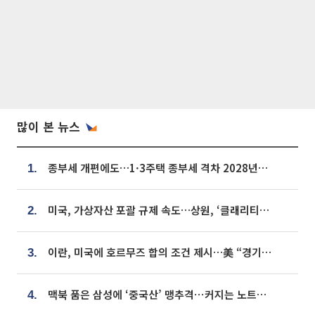
많이 본 뉴스
종부세 개편에도…1·3주택 종부세 격차 2028년부터 확대
1.
미국, 가상자산 포괄 규제 속도…상원, ‘클래리티법’ 9월 절차투표 추진
2.
이란, 미국에 호르무즈 합의 조건 제시…美 “경기 아직 안 끝나” [종합]
3.
맥북 품은 삼성에 ‘중국산’ 맹추격⋯커지는 노트북 OLED 시장
4.