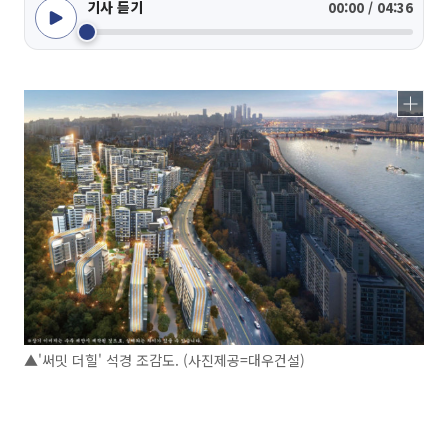
기사 듣기
00:00 / 04:36
▲'써밋 더힐' 석경 조감도. (사진제공=대우건설)