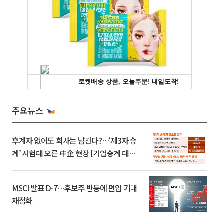
주요뉴스
후계자 없어도 회사는 남긴다?…‘제3자 승
계’ 시험대 오른 中企 현장 [기업승계 대전
환]
MSCI 발표 D-7…후보주 반등에 편입 기대
재점화