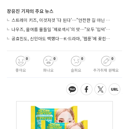
장유진 기자의 주요 뉴스
스트레이 키즈, 이것저것 '다 된다'⋯"안전한 길 아닌 도전이 재밌어"
나우즈, 올여름 물들일 '제로섹시'의 맛⋯"모두 '입덕'시킬 것"
공효진도, 신민아도 택했다⋯K-드라마, '웹툰'에 꽂힌 이유
0
0
0
0
좋아요
화나요
슬퍼요
추가취재 원해요