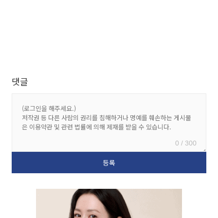
댓글
0 / 300