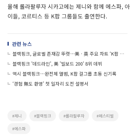
올해 롤라팔루자 시카고에는 제니와 함께 에스파, 아
이들, 코르티스 등 K팝 그룹들도 출연한다.
관련 뉴스
블랙핑크, 글로벌 존재감 뚜렷⋯美ㆍ英 주요 차트 ‘K팝 신기록’
블랙핑크 '데드라인', 美 '빌보드 200' 8위 데뷔
역시 블랙핑크⋯완전체 앨범, K팝 걸그룹 초동 신기록
‘경험 無도 환영’ 첫 일자리 도전 설명서
#제니
#블랙핑크
#롤라팔루자
#페스티벌
#에스파