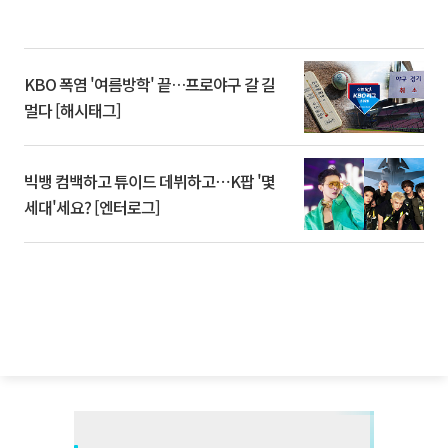
KBO 폭염 '여름방학' 끝…프로야구 갈 길
멀다 [해시태그]
빅뱅 컴백하고 튜이드 데뷔하고⋯K팝 '몇
세대'세요? [엔터로그]