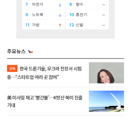
주요뉴스
한국 드론기술, 우크라 전장서 시험
단독
중…“스타트업 여러 곳 참여”
美 미사일 재고 ‘빨간불’…K방산 북미 진출
기대