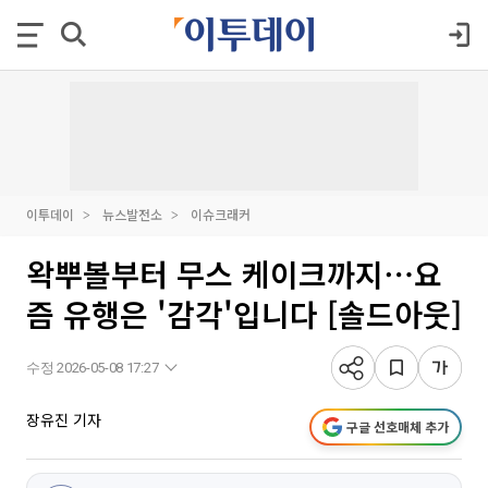
이투데이
뉴스발전소
이슈크래커
왁뿌볼부터 무스 케이크까지⋯요
즘 유행은 '감각'입니다 [솔드아웃]
수정 2026-05-08 17:27
장유진 기자
구글 선호매체 추가