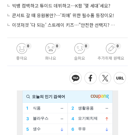
빅뱅 컴백하고 튜이드 데뷔하고⋯K팝 '몇 세대'세요?
콘서트 갈 때 응원봉만?⋯'최애' 위한 필수품 등장이오!
이것저것 '다 되는' 스트레이 키즈⋯"안전한 선택지? 도전이 재밌죠"
0
0
0
0
좋아요
화나요
슬퍼요
추가취재 원해요