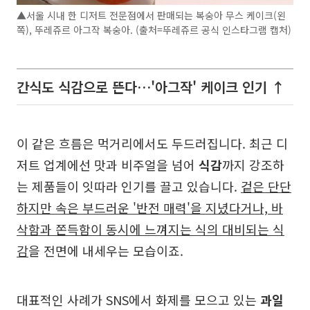
▲서울 시내 한 디저트 전문점에서 판매되는 복숭아 무스 케이크(왼
쪽), 뚜레쥬르 아그작 복숭아. (출처=뚜레쥬르 공식 인스타그램 캡처)
간식도 식감으로 뜬다…'아그작' 케이크 인기 ↑
이 같은 흐름은 먹거리에서도 두드러집니다. 최근 디
저트 업계에선 맛과 비주얼을 넘어
식감
까지 강조하
는 제품들이 잇따라 인기를 끌고 있습니다.
겉은 단단
하지만 속은 부드러운 '반전 매력'을 지녔다거나, 바
삭함과 쫀득함이 동시에 느껴지는 식의 대비되는 식
감
을 전면에 내세우는 모습이죠.
대표적인 사례가 SNS에서 화제를 모으고 있는
과일