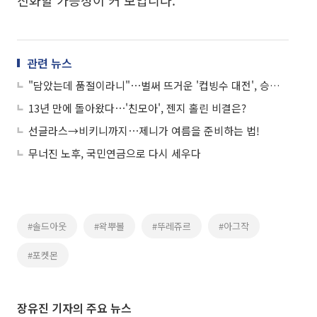
진화할 가능성이 커 보입니다.
관련 뉴스
"담았는데 품절이라니"⋯벌써 뜨거운 '컵빙수 대전', 승자는?
13년 만에 돌아왔다⋯'친모아', 젠지 홀린 비결은?
선글라스→비키니까지⋯제니가 여름을 준비하는 법!
무너진 노후, 국민연금으로 다시 세우다
#솔드아웃
#왁뿌볼
#뚜레쥬르
#아그작
#포켓몬
장유진 기자의 주요 뉴스