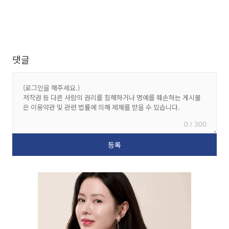
댓글
0 / 300