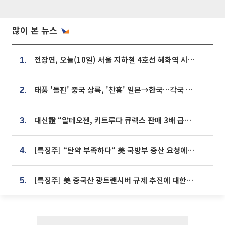
많이 본 뉴스
전장연, 오늘(10일) 서울 지하철 4호선 혜화역 시위…1호선 용산역 무정차
1.
태풍 '돌핀' 중국 상륙, '찬홈' 일본→한국…각국 기상청 예상 경로는?
2.
대신證 “알테오젠, 키트루다 큐렉스 판매 3배 급증…목표가 41만원 상향”
3.
[특징주] “탄약 부족하다“ 美 국방부 증산 요청에⋯국내 방산주 급등세
4.
[특징주] 美 중국산 광트랜시버 규제 추진에 대한광통신 등 광통신株 강세
5.