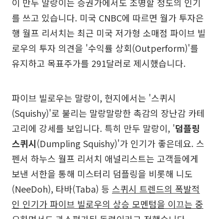
이 만두 말랑이는 증권가에서도 조명할 정도의 인기
를 쓰고 있습니다. 미국 CNBC에 따르면 월가 투자은
행 월프 리서치는 최근 미국 저가형 소매점 파이브 빌
로우의 투자 의견을 '수익률 상회(Outperform)'를
유지하고 목표주가를 291달러로 제시했습니다.
파이브 빌로우는 말랑이, 현지에서는 '스퀴시
(Squishy)'로 불리는 말랑말랑한 촉감의 장난감 카테
고리에 강세를 보입니다. 특히 만두 말랑이, '
덤플링
스퀴시
(Dumpling Squishy)'가 인기가 좋은데요. 스
펜서 하누스 월프 리서치 애널리스트는 고객들에게
보낸 서한을 통해 미스터리 덤플링을 비롯해 니도
(NeeDoh), 타바(Taba) 등
스퀴시 트렌드의 폭발적
인 인기가 파이브 빌로우의 상승 모멘텀을 이끄는 중
요하면서도 과소평가된 동력
이라고 전했습니다.