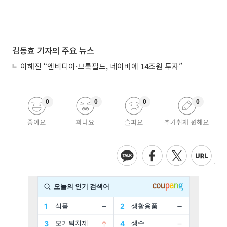
김동효 기자의 주요 뉴스
이해진 “엔비디아·브룩필드, 네이버에 14조원 투자”
0
0
0
0
좋아요
화나요
슬퍼요
추가취재 원해요