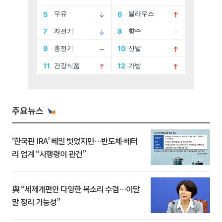
주요뉴스
‘한국판 IRA’ 베일 벗었지만…반도체·배터
리 업계 “시행령이 관건”
與 “세제개편안 다양한 목소리 수렴…이달
말 정리 가능성”