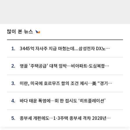
많이 본 뉴스
3445억 자사주 지급 마쳤는데...삼성전자 DX노조, 뒤늦은 '떼쓰기 집회'
1.
영끌 '주택공급' 대책 임박⋯비아파트·도심복합까지 총동원
2.
이란, 미국에 호르무즈 합의 조건 제시…美 “경기 아직 안 끝나” [종합]
3.
바다 태운 폭염에…회 한 접시도 ‘히트플레이션’
4.
종부세 개편에도…1·3주택 종부세 격차 2028년부터 확대
5.