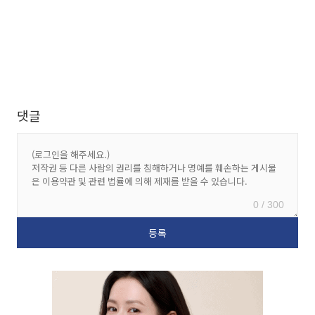
댓글
0 / 300