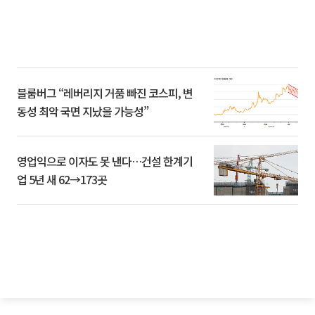
블룸버그 “레버리지 거품 빠진 코스피, 변
동성 최악 국면 지났을 가능성”
영업익으로 이자도 못 낸다…건설 한계기
업 5년 새 62→173곳