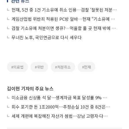
관련 뉴스
헌재, 5건 중 1건 기소유예 취소 인용…검찰 ‘잘못된 처분’ 왜 이어지나
게임산업법 위반죄 적용된 PC방 알바…헌재 “기소유예 처분 취소하라”
검찰 기소유예 처분이면 생큐?…억울함 풀 곳 헌재 밖에 없었다
무너진 노후, 국민연금으로 다시 세우다
#의료법
#위반
#처분취소
#헌재
김이현 기자의 주요 뉴스
미소금융 신상품 석 달⋯생계자금 목표 달성률 9% 그쳐
회수 포기한 돈 1조2000억⋯추정손실 10건 중 8건은 기업대출
세제 개편에 복잡해진 자산가 셈법⋯강남 고령자·다주택자 ‘자산재편 고심’