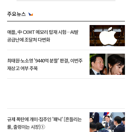
주요뉴스
애플, 中 CXMT 메모리 탑재 시험…AI발
공급난에 조달처 다변화
최태원·노소영 '9440억 분할' 판결, 이번주
재상고 여부 주목
규제 폭탄에 개미·집주인 '패닉' [흔들리는
룰, 출렁이는 시장]①