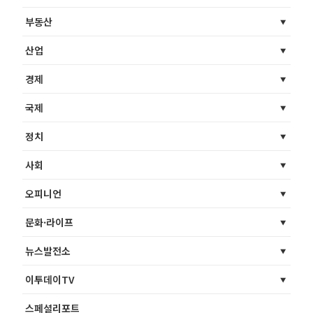
부동산
산업
경제
국제
정치
사회
오피니언
문화·라이프
뉴스발전소
이투데이TV
스페셜리포트