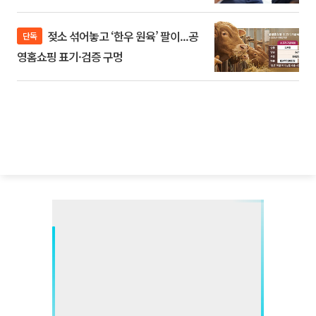
젖소 섞어놓고 ‘한우 원육’ 팔이...공
단독
영홈쇼핑 표기·검증 구멍