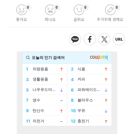
0
0
0
0
좋아요
화나요
슬퍼요
추가취재 원해요