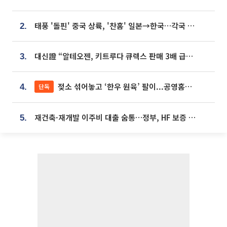
태풍 '돌핀' 중국 상륙, '찬홈' 일본→한국…각국 기상청 예상 경로는?
2.
대신證 “알테오젠, 키트루다 큐렉스 판매 3배 급증…목표가 41만원 상향”
3.
젖소 섞어놓고 ‘한우 원육’ 팔이...공영홈쇼핑 표기·검증 구멍
단독
4.
재건축·재개발 이주비 대출 숨통…정부, HF 보증 신설 추진
5.