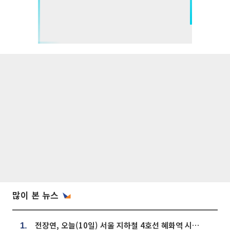
많이 본 뉴스
전장연, 오늘(10일) 서울 지하철 4호선 혜화역 시위…1호선 용산역 무정차
1.