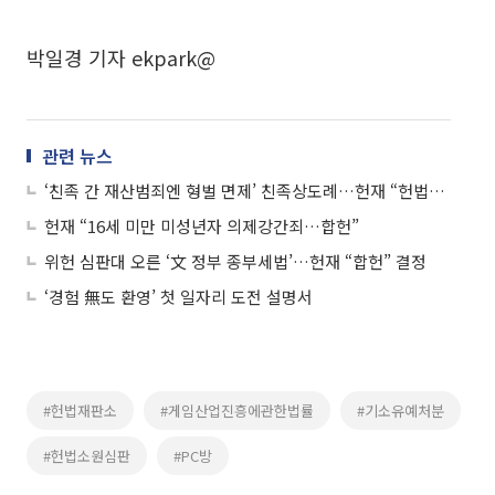
박일경 기자 ekpark@
관련 뉴스
‘친족 간 재산범죄엔 형벌 면제’ 친족상도례…헌재 “헌법불합치” 결정
헌재 “16세 미만 미성년자 의제강간죄…합헌”
위헌 심판대 오른 ‘文 정부 종부세법’…헌재 “합헌” 결정
‘경험 無도 환영’ 첫 일자리 도전 설명서
#헌법재판소
#게임산업진흥에관한법률
#기소유예처분
#헌법소원심판
#PC방