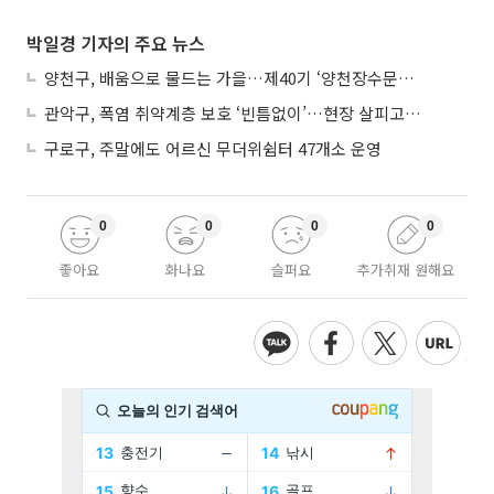
박일경 기자의 주요 뉴스
양천구, 배움으로 물드는 가을…제40기 ‘양천장수문화대학’ 수강생 모집
관악구, 폭염 취약계층 보호 ‘빈틈없이’…현장 살피고 지원 넓힌다
구로구, 주말에도 어르신 무더위쉼터 47개소 운영
0
0
0
0
좋아요
화나요
슬퍼요
추가취재 원해요