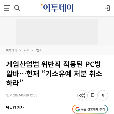
이투데이
사회
법조
게임산업법 위반죄 적용된 PC방
알바…헌재 “기소유예 처분 취소
하라”
입력 2024-07-29 12:00
박일경 기자
구글 선호매체 추가