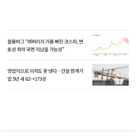
블룸버그 “레버리지 거품 빠진 코스피, 변
동성 최악 국면 지났을 가능성”
영업익으로 이자도 못 낸다…건설 한계기
업 5년 새 62→173곳