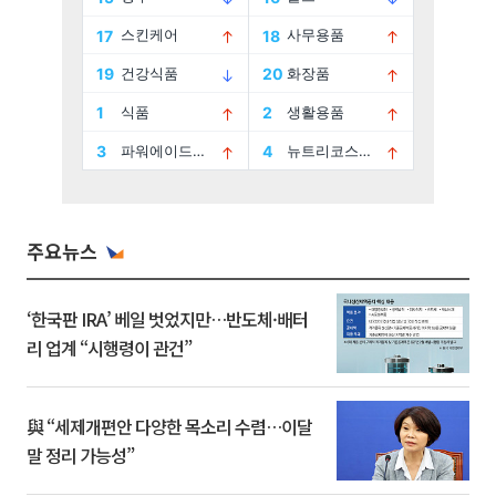
주요뉴스
‘한국판 IRA’ 베일 벗었지만…반도체·배터
리 업계 “시행령이 관건”
與 “세제개편안 다양한 목소리 수렴…이달
말 정리 가능성”