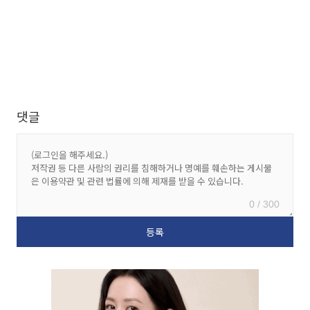
댓글
0 / 300