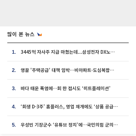
많이 본 뉴스
3445억 자사주 지급 마쳤는데...삼성전자 DX노조, 뒤늦은 '떼쓰기 집회'
1.
영끌 '주택공급' 대책 임박⋯비아파트·도심복합까지 총동원
2.
바다 태운 폭염에…회 한 접시도 ‘히트플레이션’
3.
‘회생 D-3주’ 홈플러스, 영업 재개에도 ‘상품 공급망’ 복구가 생존 관건
4.
우성빈 기장군수 ‘유튜브 정치’에…국민의힘 군의원들 집단 반발
5.