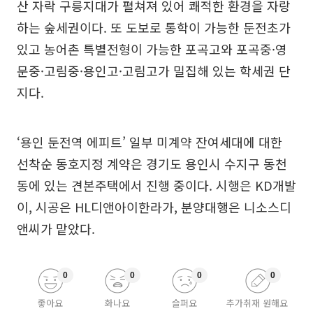
산 자락 구릉지대가 펼쳐져 있어 쾌적한 환경을 자랑
하는 숲세권이다. 또 도보로 통학이 가능한 둔전초가
있고 농어촌 특별전형이 가능한 포곡고와 포곡중·영
문중·고림중·용인고·고림고가 밀집해 있는 학세권 단
지다.
‘용인 둔전역 에피트’ 일부 미계약 잔여세대에 대한
선착순 동호지정 계약은 경기도 용인시 수지구 동천
동에 있는 견본주택에서 진행 중이다. 시행은 KD개발
이, 시공은 HL디앤아이한라가, 분양대행은 니소스디
앤씨가 맡았다.
0
0
0
0
좋아요
화나요
슬퍼요
추가취재 원해요