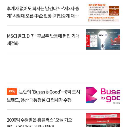
후계자 없어도 회사는 남긴다?…‘제3자 승
계’ 시험대 오른 中企 현장 [기업승계 대전
환]
MSCI 발표 D-7…후보주 반등에 편입 기대
재점화
논란의 'Busan is Good'…8억 도시
단독
브랜드, 용산 대통령실 CI 업체가 수행
2000억 수혈받은 홈플러스 ‘오늘 가오