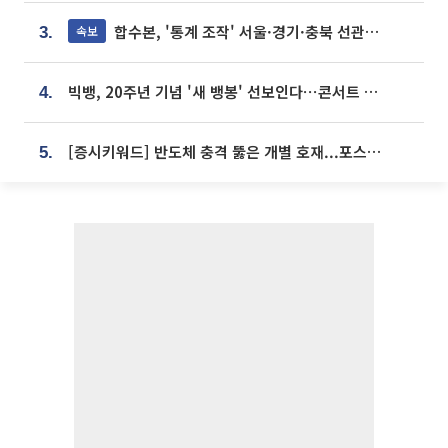
합수본, '통계 조작' 서울·경기·충북 선관위 등 추가 압수수색
속보
3.
빅뱅, 20주년 기념 '새 뱅봉' 선보인다⋯콘서트 앞두고 팝업 개최
4.
[증시키워드] 반도체 충격 뚫은 개별 호재...포스코퓨처엠·에코프로·한화솔루션 '눈길'
5.