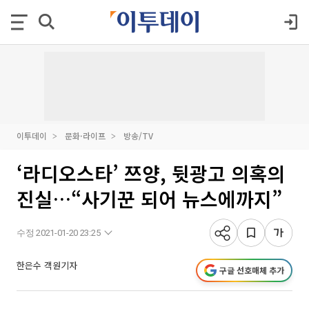
이투데이
문화·라이프
방송/TV
‘라디오스타’ 쯔양, 뒷광고 의혹의
진실…“사기꾼 되어 뉴스에까지”
수정 2021-01-20 23:25
한은수 객원기자
구글 선호매체 추가