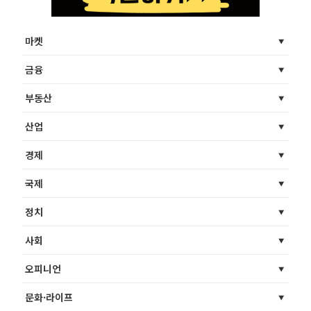
마켓
금융
부동산
산업
경제
국제
정치
사회
오피니언
문화·라이프