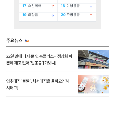
주요뉴스
22일 만에 다시 문 연 홈플러스…정상화 바
쁜데 재고 없어 ‘발동동’[가보니]
입추매직 '불발', 처서매직은 올까요? [해
시태그]