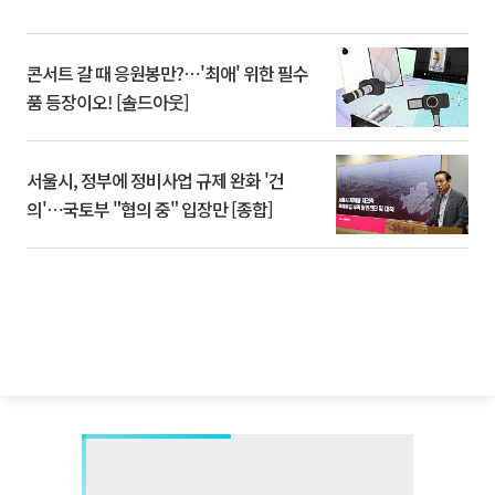
콘서트 갈 때 응원봉만?⋯'최애' 위한 필수
품 등장이오! [솔드아웃]
서울시, 정부에 정비사업 규제 완화 '건
의'⋯국토부 "협의 중" 입장만 [종합]