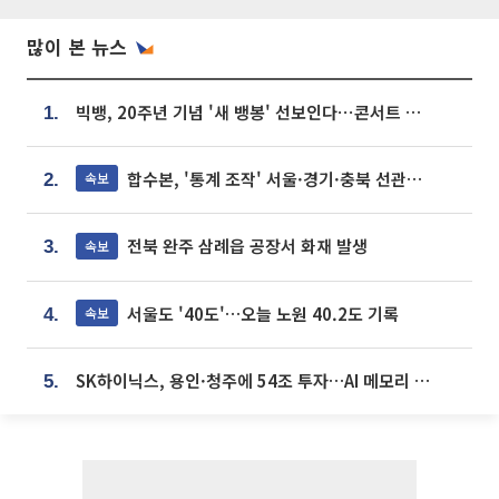
많이 본 뉴스
빅뱅, 20주년 기념 '새 뱅봉' 선보인다⋯콘서트 앞두고 팝업 개최
1.
합수본, '통계 조작' 서울·경기·충북 선관위 등 추가 압수수색
속보
2.
전북 완주 삼례읍 공장서 화재 발생
속보
3.
서울도 '40도'…오늘 노원 40.2도 기록
속보
4.
SK하이닉스, 용인·청주에 54조 투자…AI 메모리 생산기지 키운다
5.