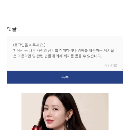
댓글
0 / 300