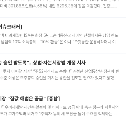
비 301.88포인트(4.58%) 내린 6296.38에 장을 마감했다. 전장보다
스피는 장중 한때 6550.94까지 오르기도 했으나 6238.32까지 밀리기도 했
[이슈크래커]
 전액 비과세일반 ISA는 최장 5년…손익통산·과세이연 단절미사용 납입 한도
납입액 10% 소득공제…“10% 환급”은 아냐 “오랫동안 운용하라더니 이제
 ‘만능 절세 통장’으로 불리는 개인종합자산관리계좌(ISA)가 두 갈래로 개
주총 승인 받도록”…상법·자본시장법 개정 시사
닌 투자 이어갈 시기” “주52시간제도 손봐야” 김정관 산업통상부 장관이 반
 수준 이상은 주주총회 승인을 거치는 방안을 검토할 필요가 있다고 밝혔다.
배구조와 주주권 강화 논의가 이어지는 가운데, 핵심 연구인력에 대한
 “집값 해법은 공급” [종합]
안” 우려재개발·재건축 활성화 및 비아파트 공급 확대 촉구 정부와 서울시의
정부가 고가주택과 비거주 1주택자 등의 세 부담을 높여 수요를 억제하는 카
키울 것이라며 세금이 아닌 공급이 근본적인 처방이라고 전면 반박했다.