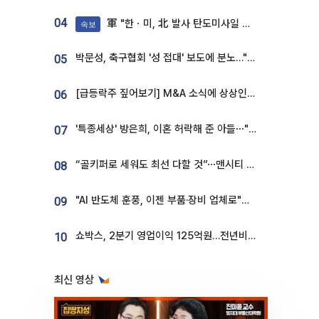
04
軍 "한ㆍ미, 北 발사 탄도미사일 제원 정밀분석 중"
속보
박문성, 축구협회 '성 접대' 보도에 분노…"다 말아먹으려고 작정했나"
05
[급등락주 짚어보기] M&A 소식에 상상인증권ㆍ유니켐 ‘상한가’⋯유증 제동 걸린 SK디앤디↑
06
'특종세상' 방은희, 이혼 허락해 준 아들⋯"너무 잘 커줬다" 오열
07
“골키퍼로 세워도 최선 다할 것”⋯맨시티 누네스, 주전 경쟁 각오 [인터뷰]
08
"AI 반도체 훈풍, 이젠 부품·장비 업체로"⋯증권가 HBM 수혜주 조명
09
쇼박스, 2분기 영업이익 125억원…전년비 흑자전환
10
최신 영상