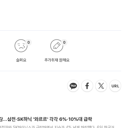
0
0
슬퍼요
추가취재 원해요
감…삼전·SK하닉 '와르르' 각각 6%·10%대 급락
삼성전자와 SK하이닉스가 급락하면서 지수가 4% 넘게 하락했다. 6일 한국거