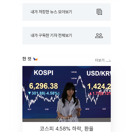
내가 저장한 뉴스 모아보기
내가 구독한 기자 전체보기
한 컷
코스피 4.58% 하락, 환율