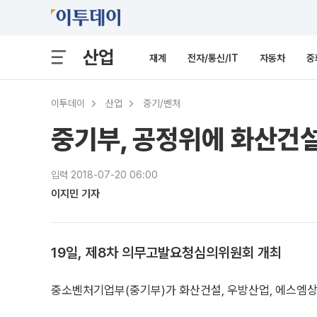
산업
재계
전자/통신/IT
자동차
중
이투데이
산업
중기/벤처
중기부, 공정위에 화산건
입력 2018-07-20 06:00
이지민 기자
19일, 제8차 의무고발요청심의위원회 개최
중소벤처기업부(중기부)가 화산건설, 우방산업, 에스엠상