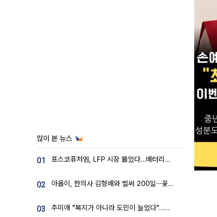
많이 본 뉴스
포스코퓨처엠, LFP 시장 뚫었다…배터리사와 대규모 장기 공급 합의
01
아옳이, 한의사 김형배와 벌써 200일⋯꽃다발 들고 "프러포즈 아냐"
02
추미애 "복지가 아니라 도민이 늘었다"…재정난 책임론 정면돌파
03