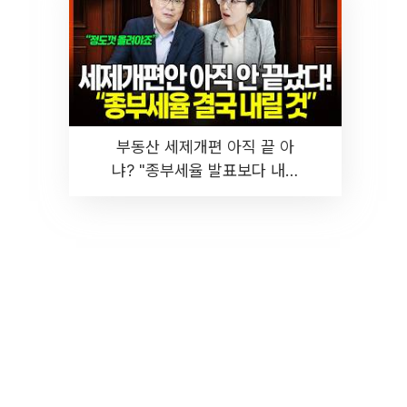
부동산 세제개편 아직 끝 아
냐? "종부세율 발표보다 내릴
것" 장기거주·양도세 전망 I 집
땅지성 I 김인만, 진미윤