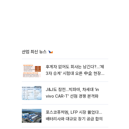
산업 최신 뉴스
후계자 없어도 회사는 남긴다?…‘제
3자 승계’ 시험대 오른 中企 현장
[기업승계 대전환]
J&J도 참전…빅파마, 차세대 ‘in
vivo CAR-T’ 선점 경쟁 본격화
포스코퓨처엠, LFP 시장 뚫었다…
배터리사와 대규모 장기 공급 합의