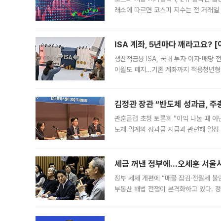
래소에 따르면 코스피 지수는 전 거래일 대
1.81% 내린 6478.75에 출발한 코
다. 이날 오전
ISA 계좌, 5년마다 깨라고요? 
생산적금융 ISA, 국내 투자 이자·배당
이월도 폐지…기존 계좌까지 적용청년형 
는 5년마다 계좌를 해지하라는 건가요?”
편을
김정관 장관 “반도체 성과급, 
관훈클럽 초청 토론회 “이익 나눌 때 아
도체 업계의 성과급 지급과 관련해 일정
최근 상법·자본시장법 개정으로 기업 지
세금 꺼낸 정부에…오세훈 서울시장
정부 세제 개편에 “매물 잠김·전월세 불
부동산 해법 전쟁이 본격화하고 있다. 
드를 꺼내자 서울시는 전·월세 부담만 