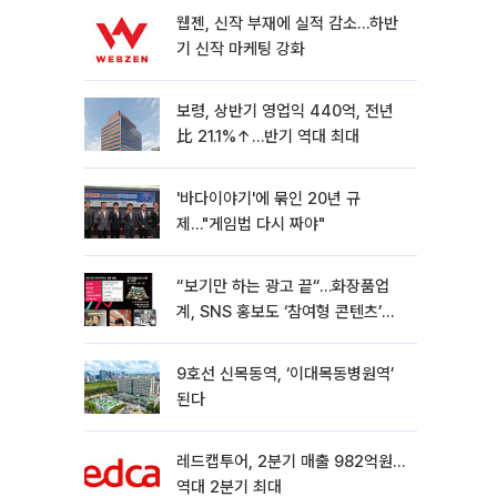
웹젠, 신작 부재에 실적 감소…하반
기 신작 마케팅 강화
보령, 상반기 영업익 440억, 전년
比 21.1%↑…반기 역대 최대
'바다이야기'에 묶인 20년 규
제…"게임법 다시 짜야"
“보기만 하는 광고 끝“…화장품업
계, SNS 홍보도 ‘참여형 콘텐츠’로
변모[K뷰티 라방戰]
9호선 신목동역, ‘이대목동병원역’
된다
레드캡투어, 2분기 매출 982억원…
역대 2분기 최대