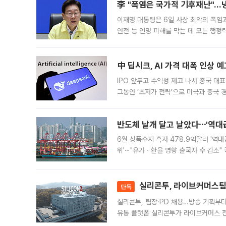
李 "폭염은 국가적 기후재난"…냉
이재명 대통령은 6일 사상 최악의 폭염
안전 등 인명 피해를 막는 데 모든 행
인프라 확충 계획을 내년도 예산안에 반
中 딥시크, AI 가격 대폭 인상 
IPO 앞두고 수익성 제고 나서 중국 대표
그동안 ‘초저가 전략’으로 미국과 중국
가된다. 블룸버그통신에 따르면 딥시크는
반도체 날개 달고 날았다⋯'역대급
6월 상품수지 흑자 478.9억달러 '역대
위'⋯"유가ㆍ환율 영향 출국자 수 감소" 
급 수출 호조가 매달 이어지면서 6월 
대 기
실리콘투, 라이브커머스팀 
단독
실리콘투, 팀장·PD 채용…방송 기획부
유통 플랫폼 실리콘투가 라이브커머스 전
나섰다. 국내 화장품을 해외 유통망에 공