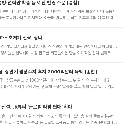
방·전력망 확충 등 예산 반영 주문 [종합]
과 관련해 "사실상 국가적인 기후 재난"이라며 취약계층 보호와 야외 노동자
정력을 총동원하라고 지시했다. 아울러 반복되는 극한 기후에 대비해 폭염 대응
영하는 방안도 검토하라고 주문했다. 이 대통령은 이날 폭염·가뭄 대
예고⋯‘초저가 전략’ 접나
 AI 기업 딥시크가 6일 AI 서비스 전반의 가격을 대폭 인상한다고 예고했다.
 경쟁사들을 압박하며 시장 판도를 뒤흔들어온 만큼 이례적인 전략 변화로 평
 이날 공지를 통해 구체적인 인상 폭은 공개하지 않았지만 상당한 수
' 상반기 경상수지 흑자 2000억달러 육박 [종합]
급'⋯상품수출도 첫 1000억달러대 여행수지도 두 달 연속 흑자 '역대 2
국내 경상수지가 유례없는 '반도체 수출' 날개를 달고 훨훨 날고 있다. 역대
경상수지 뿐 아니라 상반기 경상수지 흑자도 2000억달러에 근접하며 사상 최
신설…K뷰티 ‘글로벌 라방 판매’ 확대
터 손익 관리 에이피알·닥터멜락신도 틱톡샵 라이브방송 강화 글로벌 K뷰티
담팀을 신설하고 틱톡샵 등 글로벌 플랫폼을 통한 라이브 방송 판매 확대에
급하는 데서 한발 더 나아가 방송 기획과 상품 구성, 출연자 섭외, 손익