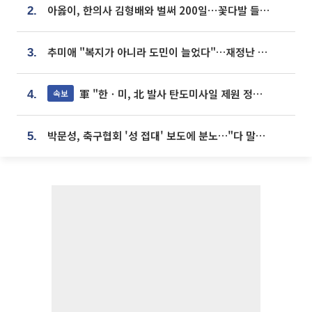
아옳이, 한의사 김형배와 벌써 200일⋯꽃다발 들고 "프러포즈 아냐"
2.
추미애 "복지가 아니라 도민이 늘었다"…재정난 책임론 정면돌파
3.
軍 "한ㆍ미, 北 발사 탄도미사일 제원 정밀분석 중"
속보
4.
박문성, 축구협회 '성 접대' 보도에 분노…"다 말아먹으려고 작정했나"
5.