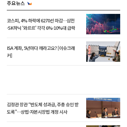
주요뉴스
코스피, 4% 하락에 6270선 마감…삼전
·SK하닉 '와르르' 각각 6%·10%대 급락
ISA 계좌, 5년마다 깨라고요? [이슈크래
커]
김정관 장관 “반도체 성과급, 주총 승인 받
도록”…상법·자본시장법 개정 시사