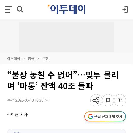
이투데이
금융
은행
“불장 놓칠 수 없어”⋯빚투 몰리
며 ‘마통’ 잔액 40조 돌파
수정 2026-05-10 16:30
김이현 기자
구글 선호매체 추가