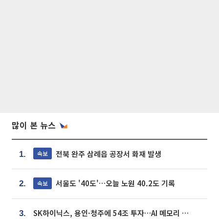
많이 본 뉴스
전북 완주 삼례읍 공장서 화재 발생
속보
1.
서울도 '40도'…오늘 노원 40.2도 기록
속보
2.
SK하이닉스, 용인·청주에 54조 투자…AI 메모리 생산기지 키운다
3.