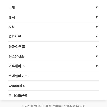
국제
정치
사회
오피니언
문화·라이프
뉴스발전소
이투데이TV
스페셜리포트
Channel 5
위너스IR클럽
무단전재 및 수집, 복사, 재배포, AI학습 이용 금지