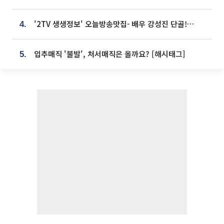
'2TV 생생정보' 오늘방송맛집- 배우 강성진 단골! 쌀국수ㆍ푸팟퐁 커리 맛집 '블○○○'
4.
입추매직 '불발', 처서매직은 올까요? [해시태그]
5.