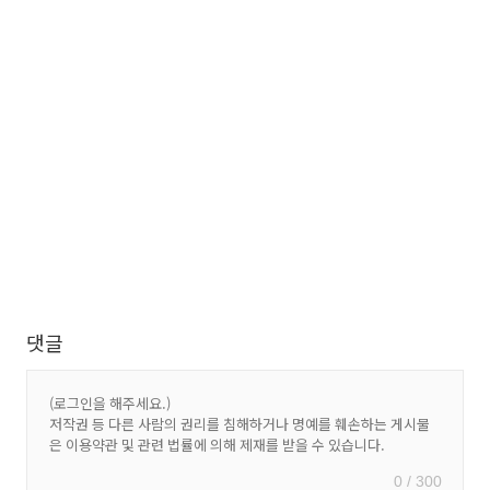
댓글
0 / 300