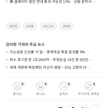
美 클래리티 법안 연내 통과 가능성 13%…상원 문턱서 제동
#잔액
#마통
#최고치
#빚투
김이현 기자의 주요 뉴스
미소금융 신상품 석 달⋯생계자금 목표 달성률 9% 그쳐
회수 포기한 돈 1조2000억⋯추정손실 10건 중 8건은 기업대출
세제 개편에 복잡해진 자산가 셈법⋯강남 고령자·다주택자 ‘자산재편 고심’
0
0
0
0
좋아요
화나요
슬퍼요
추가취재 원해요