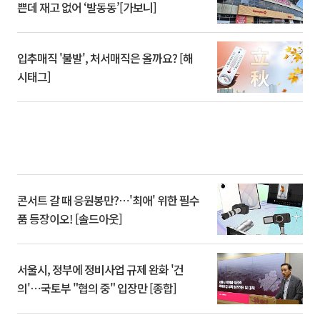
쁜데 재고 없어 ‘발동동’[가보니]
입추매직 '불발', 처서매직은 올까요? [해
시태그]
콘서트 갈 때 응원봉만?⋯'최애' 위한 필수
품 등장이오! [솔드아웃]
서울시, 정부에 정비사업 규제 완화 '건
의'⋯국토부 "협의 중" 입장만 [종합]