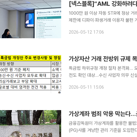
[넥스블록]“AML 강화하려다
1000만 원 이상 자동 STR에 정상 
제한에 디파이·파생거래 이용자 불편 가
반 흔들릴 수 있어 특정금융정보법 시행령·감독규정 개정안이 자금세탁방지(Anti-Money
2026-05-12 17:06
Laundering·AML) 강화를 목표로 
가상자산 거래 전방위 규제 
특금법 하위규정 개정 절차 본격화… 모
전도 확인 대상…수신 사업자 의무 신설
가능성” 우려 금융위원회가 추진하는 특정금융정보법(특금법) 시행령·감독규정 개정안이 의견 수렴
2026-05-11 15:06
을 마치고 본격적인 심사 절차에 들어
가상계좌 범죄 악용 막는다…금
금융감독원이 가상계좌를 활용한 불법
(PG)사를 겨냥한 관리 기준을 도입한