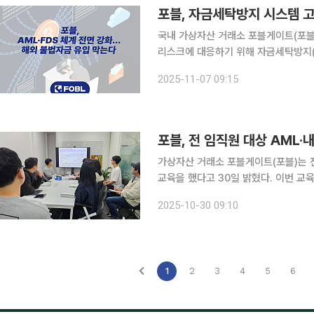
포블, 자금세탁방지 시스템 
국내 가상자산 거래소 포블게이트(포블
리스크에 대응하기 위해 자금세탁방지(
7일 밝혔다. 이번 조치는 캄보디아 등 고위험 지역을 중심으로 유입될 수 있는 범죄자금을 사전에
2025-11-07 09:15
차단하고, 시장의 건전성과 이용자 보
포블, 전 임직원 대상 AML·
가상자산 거래소 포블게이트(포블)는 
교육을 했다고 30일 밝혔다. 이번 
데 초점을 맞췄다. 교육 주요 내용은 △자금세탁방지제도 도입 배경 △관련 법률 및 업무규정 △고
2025-10-30 09:10
객확인제도(CDD) △의심거래보고제도(
1
2
3
4
5
6