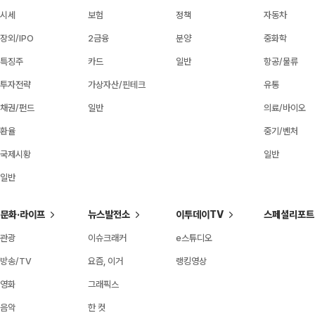
시세
보험
정책
자동차
장외/IPO
2금융
분양
중화학
특징주
카드
일반
항공/물류
투자전략
가상자산/핀테크
유통
채권/펀드
일반
의료/바이오
환율
중기/벤처
국제시황
일반
일반
문화·라이프
뉴스발전소
이투데이TV
스페셜리포트
관광
이슈크래커
e스튜디오
방송/TV
요즘, 이거
랭킹영상
영화
그래픽스
음악
한 컷