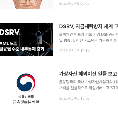
2026-06-16 06:00
법적·제도적 장치가 바로 자금세탁방
DSRV, 자금세탁방지 체계
블록체인 인프라 기술 기업 DSRV는 
일 밝혔다. 이번 시스템은 기관과 전통
수 있도록 내부통제 체계를 강화하려는 조치라는 설명이다. 디지
2026-06-12 10:14
게 연결되면서 기술력뿐 아니라 규제 
가상자산 해외이전 일률 보고
금융당국이 국내 가상자산사업자의 해외
거래를 일률적으로 의심거래보고(STR)
위험관리 체계를 구축해 운영하도록 하는 방향이다. 5일 금융위원회와 
2026-06-05 13:58
융정보분석원(FIU)은 전일 국내 주