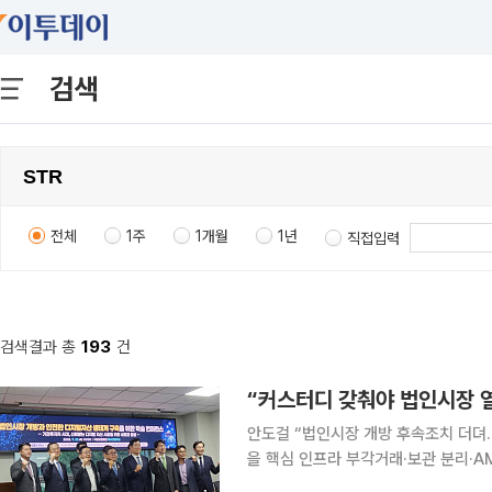
검색
전체
1주
1개월
1년
직접입력
검색결과 총
193
건
“커스터디 갖춰야 법인시장 
안도걸 “법인시장 개방 후속조치 더뎌
을 핵심 인프라 부각거래·보관 분리·AML 선
개방을 뒷받침하려면 독립 커스터디(수