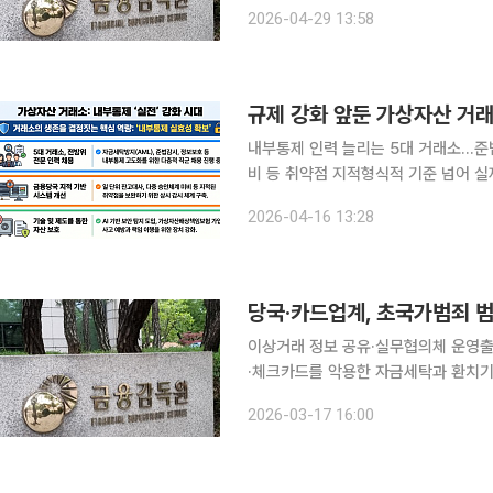
대한 내부통제를 강화한다는 방침이다. 금감원은 PG사의 가상계좌 재판매 전반을 규율하는 ‘가
2026-04-29 13:58
좌 재판매 업무처리기준’을 마련하고 
규제 강화 앞둔 가상자산 거
내부통제 인력 늘리는 5대 거래소…준법
비 등 취약점 지적형식적 기준 넘어 실제 운영 경
이 내부통제의 형식적 기준을 넘어 실
2026-04-16 13:28
흐름, 당국 점검 결과를 종합하면 거래
당국·카드업계, 초국가범죄 
이상거래 정보 공유·실무협의체 운영출입국 정보-해외 
·체크카드를 악용한 자금세탁과 환치기
대응에 나섰다. 관세청과 금융감독원은 17일 여신금융협회, 9개 국내 카드사와 함께 초국가범죄 범
2026-03-17 16:00
죄자금 차단 공동대응을 위한 민관 협