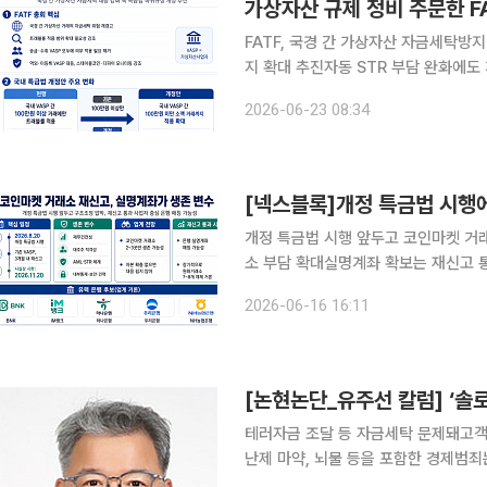
가상자산 규제 정비 주문한 F
FATF, 국경 간 가상자산 자금세탁방
지 확대 추진자동 STR 부담 완화에도 개인지갑·해외 연
국경 간 가상자산 거래를 활용한 자금
2026-06-23 08:34
법) 하위규정 개정을 통해 트래블룰 적
개정 특금법 시행 앞두고 코인마켓 거래
소 부담 확대실명계좌 확보는 재신고 통과 이후에도 
대한 진입규제가 강화되면서 국내 코인
2026-06-16 16:11
금융정보법이 8월 20일부터 시행될 
[논현논단_유주선 칼럼] ‘솔
테러자금 조달 등 자금세탁 문제돼고객
난제 마약, 뇌물 등을 포함한 경제범죄는 건전한 사회발전과 금융, 경제 질서유지를 위협하는 반사
회적 중대범죄 행위다. 국내 및 국제