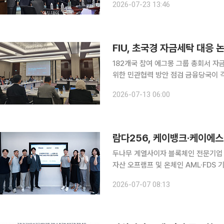
2026-07-23 13:46
마련돼야 한다는 제언이 나왔다. 국회
FIU, 초국경 자금세탁 대응
182개국 참여 에그몽 그룹 총회서 자
위한 민관협력 방안 점검 금융당국이 각국 금융정보분석기구가 참여하는 총회에 참석해 자금세탁방
지 국제협력 방안을 논의했다. 202
2026-07-13 06:00
두나무 계열사이자 블록체인 전문기업 
자산 오프램프 및 온체인 AML·FDS 
다256 오피스에서 프로젝트 킥오프 미팅을 
2026-07-07 08:13
디지털 자산 결제 후 정산 자금을 원화