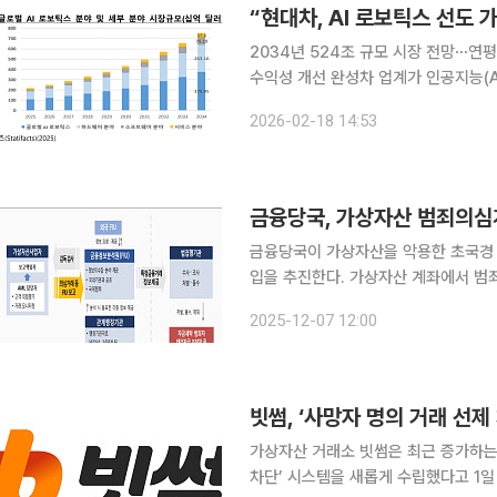
“현대차, AI 로보틱스 선도
2034년 524조 규모 시장 전망⋯연평
수익성 개선 완성차 업계가 인공지능(AI) 로보틱스를 앞세워 제조 혁신 경쟁에 본격 돌입했다. 글로
벌 업체들이 로봇 기술을 생산 현장에
2026-02-18 14:53
원대 투자를 단행하며 흐름에 합류했다
금융당국, 가상자산 범죄의
금융당국이 가상자산을 악용한 초국경 
입을 추진한다. 가상자산 계좌에서 범
즉시 동결하는 장치를 마련하겠다는 것이다. 금융위원회 금융정보분석원(FIU)은 5일
2025-12-07 12:00
코인원·코빗·고팍스 등 주요 국내 가
빗썸, ‘사망자 명의 거래 선
가상자산 거래소 빗썸은 최근 증가하는
차단’ 시스템을 새롭게 수립했다고 1일 밝혔다. 비대면 금융거래는 이용자 본인