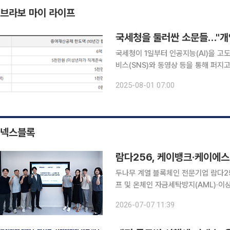
브라보 마이 라이프
국세청을 둘러싼 소문들…"개
국세청이 1일부터 인공지능(AI)을 고
비스(SNS)와 동영상 등을 통해 퍼지
인사청문회와 취임사 등에서 국세 행정
2025-08-01 07:00
로 보인다. 국세청은 8월부터 개
넥스블록
람다256, 케이뱅크·케이에
두나무 계열 블록체인 전문기업 람다2
프 및 온체인 자금세탁방지(AML)·이상거래탐지
난 6일 람다256 오피스에서 케이뱅크
2026-07-07 11:39
동 실증을