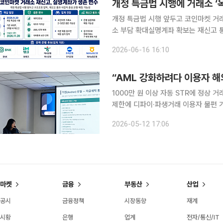
개정 특금법 시행에 거래소 ‘옥
개정 특금법 시행 앞두고 코인마켓 거래
소 부담 확대실명계좌 확보는 재신고 통과 이후에도 
대한 진입규제가 강화되면서 국내 코인
2026-06-16 16:10
금융정보법이 8월 20일부터 시행될 
“AML 강화하려다 이용자 해
1000만 원 이상 자동 STR에 정상 
제한에 디파이·파생거래 이용자 불편 가
반 흔들릴 수 있어 특정금융정보법 시행령·감독규정 개정안이 자금세탁방지(Anti-Money
2026-05-12 17:06
Laundering·AML) 강화를 목표로 
마켓
금융
부동산
산업
공시
금융정책
시장동향
재계
시황
은행
업계
전자/통신/IT