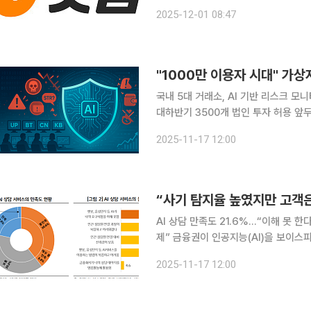
신분증, 휴대전화 등 인증 수단이 유
2025-12-01 08:47
악용되는 문제가 꾸준히 제기돼 왔다.
"1000만 이용자 시대" 가상
국내 5대 거래소, AI 기반 리스크 모
대하반기 3500개 법인 투자 허용 앞두고 시스템 도입 시급 
능(AI) 기반 리스크 모니터링 시스템 
2025-11-17 12:00
하면서 의심거래보고(STR)가 급증한 
“사기 탐지율 높였지만 고객은
AI 상담 만족도 21.6%…“이해 못 
제” 금융권이 인공지능(AI)을 보이스피싱·자금세탁방지(AML) 등 내부통제 영역에 적용하며 성과
를 내고 있지만, 고객 상담과 같은 소
2025-11-17 12:00
입이 효율과 대응 속도는 높였지만, 금