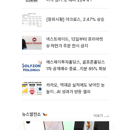
이익 임기 초 대비 224%↑
[장외시황] 아크로스, 2.47% 상승
넥스트레이드, 12일부터 프리마켓
상·하한가 주문 한시 금지
에스제이투자홀딩스, 골프존홀딩스
1차 공개매수 종료…지분 85% 확보
카카오, 역대급 실적에도 낮아진 눈
높이…AI 성과가 반등 열쇠
뉴스발전소