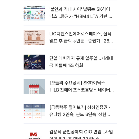
'불안과 기대 사이' 널뛰는 SK하이
닉스…증권가 "HBM4·LTA 기반 펀
터멘털 견고"
LIG디펜스앤에어로스페이스, 실적
발표 후 급락→반등⋯증권가 “28년
까지 튼튼”
단일 레버리지 규제 일주일…거래대
금 이틀째 1조 하회
[오늘의 주요공시] SK하이닉스
·HLB·진에어·포스코홀딩스·네이버·
대우건설 등
[급등락주 짚어보기] 상상인증권ㆍ
유니켐 2연속, 본느 6연속 ‘상한
가’⋯M&A 훈풍 분 증시
김용석 군인공제회 CIO 연임…사업