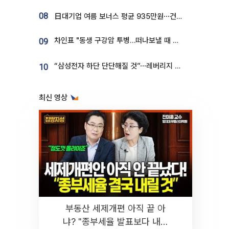
08
日대기업 여름 보너스 평균 935만원⋯건설회사 1800만 넘어
차인표 "동생 구강암 투병…떠나보낼 때 가장 힘들었다”
09
“삼성전자 하단 단단해질 것”⋯레버리지 규제에 쏠림 완화 [찐코노미]
10
최신 영상
부동산 세제개편 아직 끝 아
냐? "종부세율 발표보다 내릴