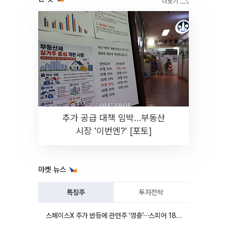
추가 공급 대책 임박…부동산
시장 '이번엔?' [포토]
마켓 뉴스
특징주
투자전략
스페이스X 주가 반등에 관련주 ‘껑충’⋯스피어 18%ㆍ에이치브이엠 12%↑