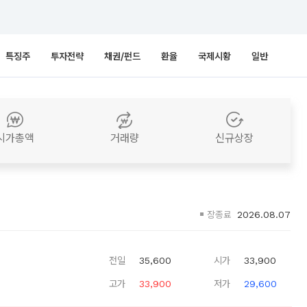
특징주
투자전략
채권/펀드
환율
국제시황
일반
시가총액
거래량
신규상장
장종료
2026.08.07
전일
35,600
시가
33,900
고가
33,900
저가
29,600