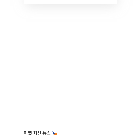
것" 장기거주·양도세 전망 I 집
땅지성 I 김인만, 진미윤
마켓 최신 뉴스