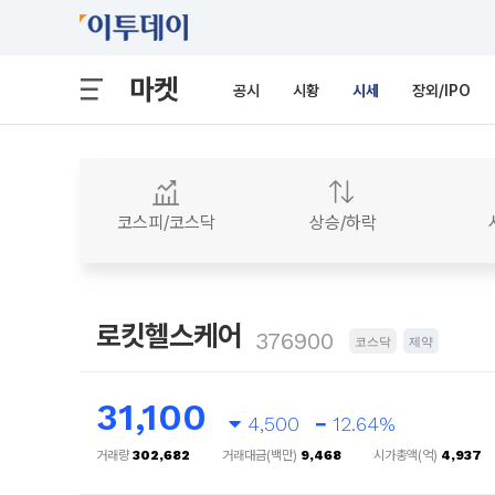
마켓
공시
시황
시세
장외/IPO
코스피/코스닥
상승/하락
로킷헬스케어
376900
코스닥
제약
31,100
4,500
12.64%
거래량
302,682
거래대금(백만)
9,468
시가총액(억)
4,937