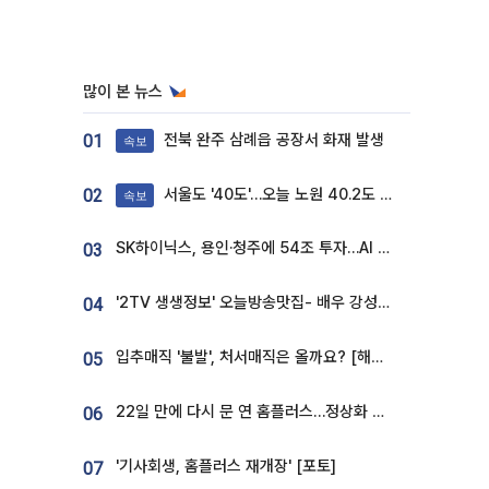
많이 본 뉴스
전북 완주 삼례읍 공장서 화재 발생
01
속보
서울도 '40도'…오늘 노원 40.2도 기록
02
속보
SK하이닉스, 용인·청주에 54조 투자…AI 메모리 생산기지 키운다
03
'2TV 생생정보' 오늘방송맛집- 배우 강성진 단골! 쌀국수ㆍ푸팟퐁 커리 맛집 '블○○○'
04
입추매직 '불발', 처서매직은 올까요? [해시태그]
05
22일 만에 다시 문 연 홈플러스…정상화 바쁜데 재고 없어 ‘발동동’[가보니]
06
'기사회생, 홈플러스 재개장' [포토]
07