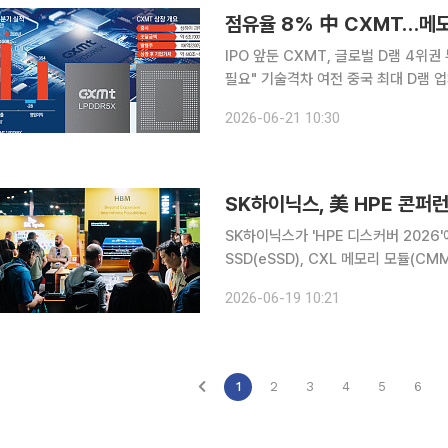
점유율 8% 中 CXMT…메모
IPO 앞둔 CXMT, 글로벌 D램 4
필요" 기술격차 여전 중국 최대 D램 업체 창신메모리테크놀로지(CXMT)가 기업공개(IPO)를 앞두
고 생산능력 확대와 기술 개발에 속도를
2026-06-21 10:30
삼성전자와 SK하이닉스, 마이크론에 
SK하이닉스, 美 HPE 콘퍼
SK하이닉스가 'HPE 디스커버 2026
SSD(eSSD), CXL 메모리 모듈(C
혔다. HPE 디스커버는 HPE가 매년 개최하는 글로벌 기술 콘퍼런스다. 올해 행사는 지난 15∼18일
2026-06-19 10:21
(현지시간) 나흘간 미국 라스베이거스
1
2
3
4
5
6