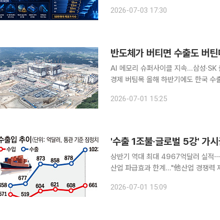
리 가격 상승과 인공지능(AI) 투자 
2026-07-03 17:30
다. 3일 한국거래소에 따르면 이날 
반도체가 버티면 수출도 버틴
AI 메모리 슈퍼사이클 지속…삼성·SK
경제 버팀목 올해 하반기에도 한국 수출을 떠받칠 핵심 동력은 반도체가 될 것이라는 전망이 힘을
얻고 있다. AI 인프라 투자 확대에 힘
2026-07-01 15:25
스테이트드라이브(SSD) 수요가 꾸준
'수출 1조불·글로벌 5강' 
상반기 역대 최대 4967억달러 실적⋯세
산업 파급효과 한계…"他산업 경쟁력 제고 필요” 지난달 우리나라 수출이 
1000억달러를 돌파하며 올해 '연간 수출 1
2026-07-01 15:09
품목인 반도체에 전체 수출의 44% 