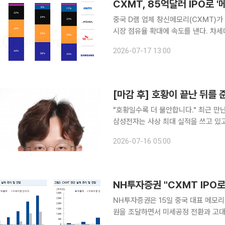
CXMT, 85억달러 IPO로 
중국 D램 업체 창신메모리(CXMT)가
시장 점유율 확대에 속도를 낸다. 차세
규모 자금을 투입하며 삼성전자·SK하
2026-07-17 13:00
내민 것이다. 17일 반도체 업계
[마감 후] 호황이 끝난 뒤를
"호황일수록 더 불안합니다." 최근 만
삼성전자는 사상 최대 실적을 쓰고 있고
벌 빅테크들은 수백조 원을 쏟아부으며 
2026-07-16 05:00
NH투자증권 "CXMT IPO
NH투자증권은 15일 중국 대표 메모리 
원을 조달하면서 미세공정 전환과 고대역
으로 전망했다. CXMT에 직접 투자