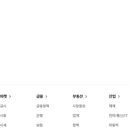
마켓
금융
부동산
산업
공시
금융정책
시장동향
재계
시황
은행
업계
전자/통신/IT
시세
보험
정책
자동차