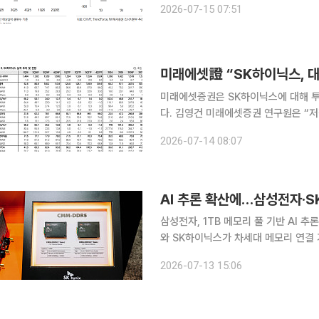
2026-07-15 07:51
미래에셋證 “SK하이닉스, 대
미래에셋증권은 SK하이닉스에 대해 투
다. 김영건 미래에셋증권 연구원은 “저점 비중확대가 유효한 시기라고 판단한다”며 “최근 주가 조
정은 2분기 실적 기대와 미국 주식예탁
2026-07-14 08:07
다소 과하게 진행됐지만, 대외 업황 
AI 추론 확산에…삼성전자·SK
삼성전자, 1TB 메모리 풀 기반 AI 추론
와 SK하이닉스가 차세대 메모리 연결
있다. 대규모언어모델(LLM) 확산으로
2026-07-13 15:06
화, 생태계 확