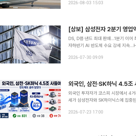
2026-08-03 15:03
워 수익성 방어에 나서고 있다. 국제
[상보] 삼성전자 2분기 영업익 
DS, D램·낸드 최대 판매…1분기 이어
자하반기 AI 반도체 수요 강세 지속…HBM4·2나노 확대 삼성전자가
억원, 영업이익 89조5000원을 기록
2026-07-30 09:09
디바이스솔루션(DS)부문은 영업이익 
외국인, 삼전·SK하닉 4.5
외국인 투자자가 코스피 시장에서 4거
세가 삼성전자와 SK하이닉스에 집중된
부에서도 뚜렷한 차별화를 보였다. 23일 한국거래소에 따르면 외국인은 20일부터 이날까지 4거래
2026-07-23 17:00
일 동안 국내 주식시장에서 5조574