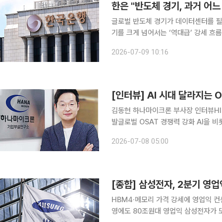
글로벌 반도체 경기가 데이터센터를 필두
기를 크게 넘어서는 ‘역대급’ 강세 흐
지속될 것이라는 전망이 나왔다. 9일 한국은행은 재정경제기획위원회 임시국회 업무현황 보고서를
2026-07-09 10:16
통해 "현 반도체 경기는 2023년 3
김동현 하나마이크론 부사장 인터뷰HIC
발글로벌 OSAT 경쟁력 강화 AI을 비롯한 첨단 산업이 빠르게 확장되며 반도체를 포함한 다양한 제
조업 분야에서 새로운 성장 국면이 펼
2026-07-08 05:00
그 기반에는 소재·부품·장비(소부장)
HBM4·메모리 가격 강세에 영업익 
영에도 80조원대 영업익 삼성전자가 또 한 번 분기 최대 실적을 갈아치웠다. 고대역폭메모리