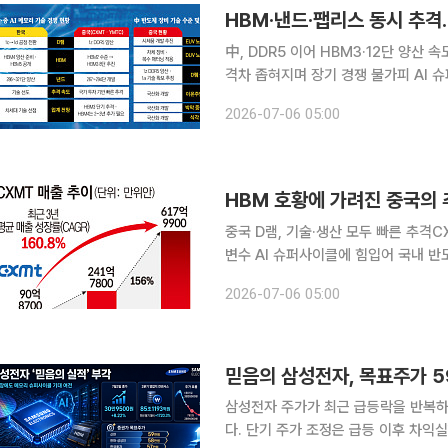
中, DDR5 이어 HBM3·12단 양산
격차 좁혀지며 장기 경쟁 불가피 AI 
리고 있다. 그러나 호황의 이면에서는 
2026-07-06 05:00
거 성숙 공정과 범용 제품에 머물렀던 
중국 D램, 기술·생산 모두 빠른 추격C
변수 AI 슈퍼사이클에 힘입어 국내 반
면에서는 중국 반도체 산업이 예상보다
2026-07-06 05:00
머물렀던 중국 업체들은 정부 지원과 대
삼성전자 주가가 최근 급등락을 반복하
다. 단기 주가 조정은 급등 이후 차익