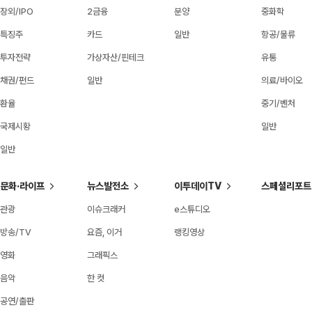
장외/IPO
2금융
분양
중화학
특징주
카드
일반
항공/물류
투자전략
가상자산/핀테크
유통
채권/펀드
일반
의료/바이오
환율
중기/벤처
국제시황
일반
일반
문화·라이프
뉴스발전소
이투데이TV
스페셜리포트
관광
이슈크래커
e스튜디오
방송/TV
요즘, 이거
랭킹영상
영화
그래픽스
음악
한 컷
공연/출판