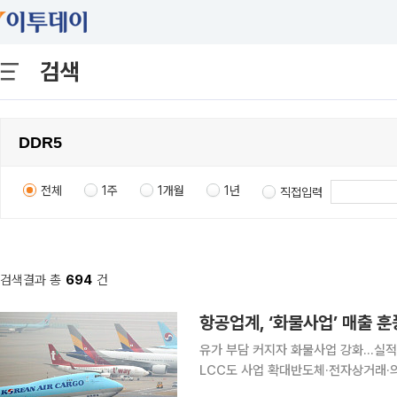
검색
전체
1주
1개월
1년
직접입력
검색결과 총
694
건
항공업계, ‘화물사업’ 매출 
유가 부담 커지자 화물사업 강화…실적
LCC도 사업 확대반도체·전자상거래·의약품 수요
중동 지역의 긴장감이 다시 높아지면서