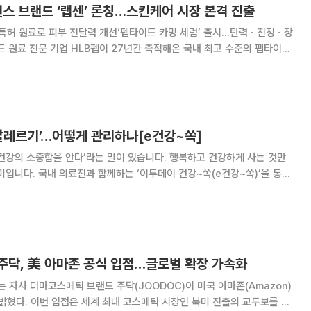
언스 브랜드 ‘랩센’ 론칭…스킨케어 시장 본격 진출
특허 원료로 피부 전달력 개선‘펩타이드 카밍 세럼’ 출시…탄력ㆍ진정ㆍ장
언스 브랜드 ‘랩센(LABSENN)’을 론칭하며 스킨케어 시장에 본격 진출
27일 밝혔다. 랩센은 HLB펩이 창사 이래 처음 선
 알레르기’…어떻게 관리하나[e건강~쏙]
건강의 소중함을 안다’라는 말이 있습니다. 행복하고 건강하게 사는 것만
미입니다. 국내 의료진과 함께하는 ‘이투데이 건강~쏙(e건강~쏙)’을 통해
찬 건강정보를 소개합니다. 봄이 되면 피부가 갑자기 붉어지
, 이유 없이 온몸이 간질간질해지는 증상을
주닥, 美 아마존 공식 입점…글로벌 확장 가속화
자사 더마코스메틱 브랜드 주닥(JOODOC)이 미국 아마존(Amazon)
북미 진출의 교두보를 마