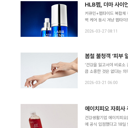
HLB펩, 더마 사이
커큐민+펩타이드 복합체 
벽 케어 동시 겨냥 펩타이드 원료 전문 기업 HLB펩이 27년간 축적해온 국내 최고 수준의 펩타이드
기술력을 집약한 더마 사이
2026-03-27 08:11
했다고 
봄철 불청객 ‘피부
‘건강을 잃고서야 비로소 
큼 소중한 것은 없다는 의
일상생활에서 알아두면 도움이 되는 알
2026-03-21 06:00
거나 두드러기가 올라오고
에이치피오 자회사 
건강생활기업 에이치피오는 
에 공식 입점했다고 18일 밝혔다. 이번 입점은 세계 최대 코스메틱 시장인 