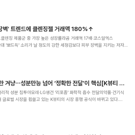
피부가 장시간 습한 상태에 놓이기 쉽다.
 장벽' 트렌드에 클렌징젤 거래액 180%↑
클렌징 제품군 중 가장 높은 성장률라곰 거래액 17배·코스알엑스
 지키는 저자
 떠오르고 있다. 여름철 잦은 세안으로 피부 자극을 줄이려는 소비자가
늘면서 클렌징젤 수요도 빠르게 증가하는 모습이다. 20일 무신사 뷰티에 따
찌르고 쪼개고 표적만 겨냥⋯성분만능 넘어 ‘정확한 전달’이 핵심[K뷰티 기술 전쟁]
 물리적 성분 침투아모레·LG생건 '리포좀' 화학적 흡수 전달의약품·건기식
있다.
명을 앞세우는 것을 넘어 그 성분을 피부 속 원하는 위치까지 안전하고 효과
elivery Technology)