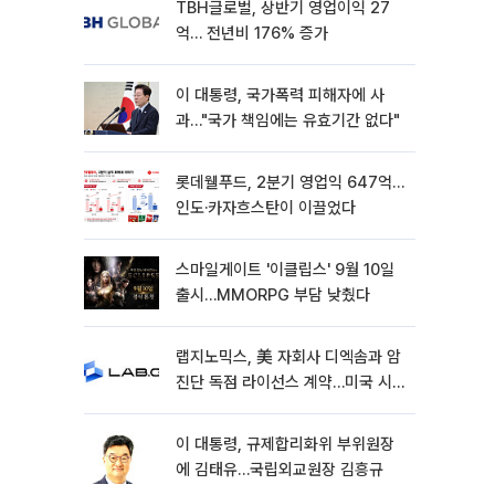
TBH글로벌, 상반기 영업이익 27
억… 전년비 176% 증가
이 대통령, 국가폭력 피해자에 사
과…"국가 책임에는 유효기간 없다"
롯데웰푸드, 2분기 영업익 647억…
인도·카자흐스탄이 이끌었다
스마일게이트 '이클립스' 9월 10일
출시…MMORPG 부담 낮췄다
랩지노믹스, 美 자회사 디엑솜과 암
진단 독점 라이선스 계약…미국 시
장 공략 가속
이 대통령, 규제합리화위 부위원장
에 김태유…국립외교원장 김흥규