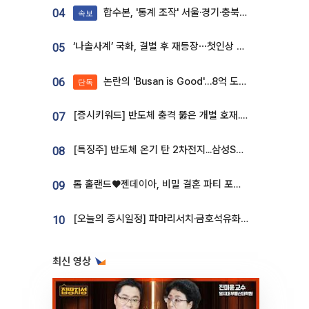
합수본, '통계 조작' 서울·경기·충북 선관위 등 추가 압수수색
04
속보
‘나솔사계’ 국화, 결별 후 재등장⋯첫인상 투표 휩쓸고 ‘인기녀’ 등극
05
논란의 'Busan is Good'…8억 도시브랜드, 용산 대통령실 CI 업체가 수행
06
단독
[증시키워드] 반도체 충격 뚫은 개별 호재...포스코퓨처엠·에코프로·한화솔루션 '눈길'
07
[특징주] 반도체 온기 탄 2차전지...삼성SDI, 장 초반 7% 넘게 껑충
08
톰 홀랜드♥젠데이아, 비밀 결혼 파티 포착⋯호텔 대관비만 9억
09
[오늘의 증시일정] 파마리서치·금호석유화학·코오롱인더·상상인증권 등
10
최신 영상