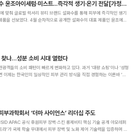
아모레퍼시픽, 설화수 윤조아이세럼‧미스트...즉각적 생기·온기 전달[가정의 달]
에 맞춰 글로벌 럭셔리 뷰티 브랜드 설화수를 통해 피부에 즉각적인 생기
제품을 선보였다. 4월 순차적으로 공개한 설화수의 대표 제품인 윤조에센
확장한 ‘윤조아이세럼’과 ‘윤조에센스미스트’가 그 주인공이다. 이달 들
 노화 징후가 가장 먼저 나타나는 여린 눈가
를 찾나…성분 소비 시대 열렸다
관광객들의 소비 패턴이 빠르게 변화하고 있다. 과거 ‘대량 쇼핑’이나 ‘성형
면 이제는 한국인의 일상적인 피부 관리 방식을 직접 경험하는 이른바 ‘케
트렌드로 자리잡고 있다. 23일 업계에 따르면 피부과 인근 약
장을 찾는 외국인 방문객이
피부과학회서 ‘더마 사이언스’ 리더십 주도
 ISID APAC 공식 후원피부 장벽·스킨 롱제비티 핵심 기술 공개 아모레퍼
트라’가 국제 학술 무대에서 피부 장벽 및 노화 제어 기술력을 입증하며 글