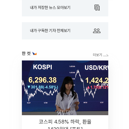
내가 저장한 뉴스 모아보기
내가 구독한 기자 전체보기
한 컷
코스피 4.58% 하락, 환율