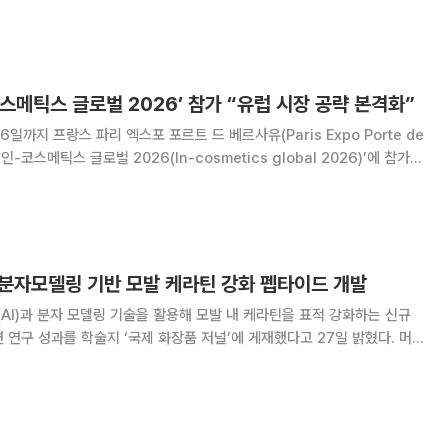
일부터 사흘간 열린 ‘2026 대한피부연구
시아·태평양 지부 공동학술
코스메틱스 글로벌 2026’ 참가 “유럽 시장 공략 본격화”
일까지 프랑스 파리 엑스포 포르트 드 베르사유(Paris Expo Porte de
 ‘인-코스메틱스 글로벌 2026(In-cosmetics global 2026)’에 참가한
우
ㆍ분자모델링 기반 모발 케라틴 강화 펩타이드 개발
I)과 분자 모델링 기술을 활용해 모발 내 케라틴을 표적 강화하는 신규
연구 성과를 학술지 ‘국제 화장품 저널’에 게재했다고 27일 밝혔다. 머
학적 시술 등 다양한 외부 스트레스에 지속적으로 노출되며 손상을 입는다.
라틴 단백질 구조를 약화시켜 모발 끊