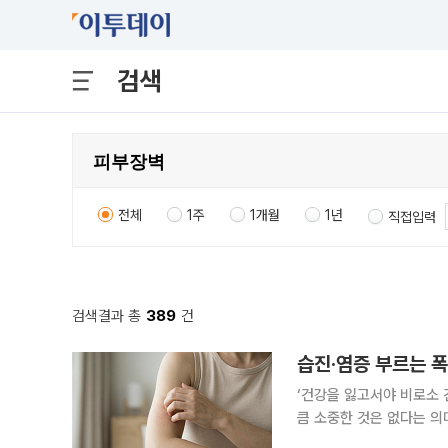
검색
전체
1주
1개월
1년
직접입력
검색결과 총
389
건
습진·염증 부르는 
‘건강을 잃고서야 비로소 
큼 소중한 것은 없다는 의
일상생활에서 알아두면 도움이 되는 알