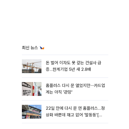
최신 뉴스
돈 벌어 이자도 못 갚는 건설사 급
증…한계기업 5년 새 2.8배
홈플러스 다시 문 열었지만⋯카드업
계는 아직 '관망'
22일 만에 다시 문 연 홈플러스…정
상화 바쁜데 재고 없어 ‘발동동’[가
보니]