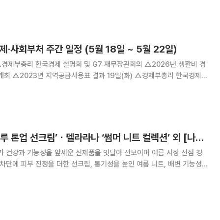
가능성이 있어서다. 한림대강남성심병원이 국내 의료기관 중 처음
제·사회부처 주간 일정 (5월 18일 ~ 5월 22일)
부총리 한국경제
던 한국경
명회 개최 △공급망안정화기금 대·중소 상
라네즈 ‘워터뱅크 블루 톤업 선크림’ㆍ델라라나 ‘썸머 니트 컬렉션’ 외 [나왔다 신상]
가 건강과 기능성을 앞세운 신제품을 잇달아 선보이며 여름 시장 선점 경
 차단에 피부 진정을 더한 선크림, 통기성을 높인 여름 니트, 배변 기능성
한 베이커리까지 각 분야에서 '기능성'과 '편의성'이 신제품 키워드로 떠올
랐다. 라네즈 ‘워터뱅크 블루 톤업 선크림’ 라네즈가 자외선