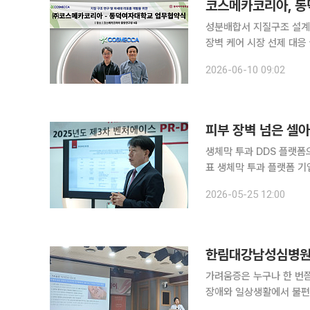
코스메카코리아, 동
성분배합서 지질구조 설계로
장벽 케어 시장 선제 대응 글로벌 화장품 제조자개발생산(ODM) 전문기업 코스메카코리아가 동덕
여자대학교 심종원 교수 연구
2026-06-10 09:02
코리아는 동덕여대와 지질 
피부 장벽 넘은 셀아
생체막 투과 DDS 플랫
표 생체막 투과 플랫폼 기업 셀아이콘랩이 화장품 사업을 기반으로 의료기기·신약 분야 확장에 나선
다. 피부막을 대상으로 검
2026-05-25 12:00
한림대강남성심병원 
가려움증은 누구나 한 번쯤
장애와 일상생활에서 불편
아니라 간·신장·갑상선질환