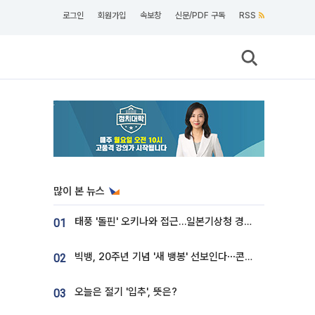
로그인
회원가입
속보창
신문/PDF 구독
RSS
많이 본 뉴스
태풍 '돌핀' 오키나와 접근…일본기상청 경로 업데이트
01
빅뱅, 20주년 기념 '새 뱅봉' 선보인다⋯콘서트 앞두고 팝업 개최
02
오늘은 절기 '입추', 뜻은?
03