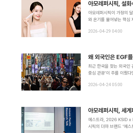
아모레퍼시픽이 가정의 달
와 온기를 불어넣는 핵심 
스의 기술력을 눈가 피부로 
2026-04-29 04:00
어 선보인 윤조아이세럼은
왜 외국인은 EGF
최근 한국을 찾는 외국인 
중심 관광’이 주를 이뤘다
어케이션(K-arecation)’이 새로운 
2026-04-24 05:00
국이나 더마 코스메틱 매
아모레퍼시픽, 세계
에스트라, 2026 KSID x
시픽의 더마 브랜드 ‘에스