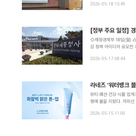
2026-05-18 15:49
일 
[정부 주요 일정] 경
◇재정경제부 18일(월) △경제부총리 한국경제 설명회 및 G7 재무장관회의 △2026년 생활비 경
감 정책 아이디어 공모전 개최 △2023년 지역공급사용표 결과 19일(화) △경제
설명회 및 G7 재무장관회의 △재경부 2차관 10:00 공급망기금 상생협약식(비공개) △런
2026-05-17 08:44
제 투자설
뷰티·패션·건강·식품 업계
쟁에 불을 지폈다. 자외선
젤리, 어린이 영양을 고려
2026-05-15 11:00