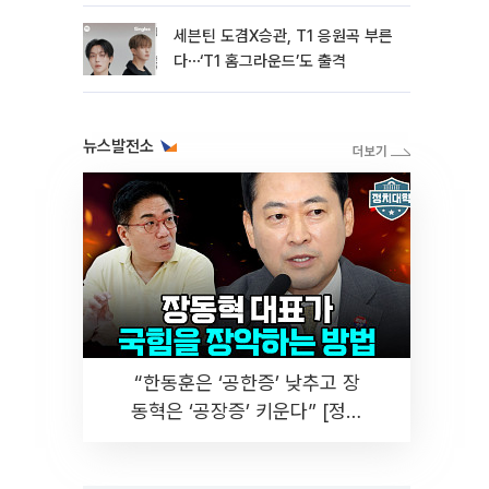
세븐틴 도겸X승관, T1 응원곡 부른
다⋯‘T1 홈그라운드’도 출격
뉴스발전소
“한동훈은 ‘공한증’ 낮추고 장
동혁은 ‘공장증’ 키운다” [정치
대학]