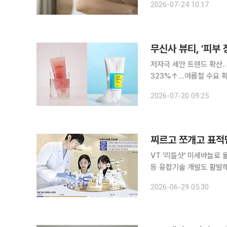
2026-07-24 10:17
인해 땀 분비가 증가하고 
무신사 뷰티, '피부
저자극 세안 트렌드 확산…
323%↑…여름철 수요 확대 '뽀드득' 소리가 날 정도의 강한 세정감보다 피부 장벽을
극 세안이 새로운 트렌드로
2026-07-20 09:25
VT '리들샷' 미세바늘로
등 융합기술 개발도 활발해 글로벌 시장을 휩쓸고 있는 K뷰티의 시장 흥행 공식이 바뀌고 
PDRN, 레티놀 등 성분
2026-06-29 05:30
적으로 전달하는 ‘전달기술(D