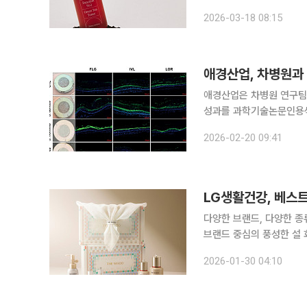
련한 것으로 에이치피오는
2026-03-18 08:15
주닥은 피부과 전문의 이
애경산업, 차병원과 
애경산업은 차병원 연구팀과
성과를 과학기술논문인용색인
성과는 피부 마이크로바이옴
2026-02-20 09:41
적으로 분석한 연구 결과다
LG생활건강, 베스트
다양한 브랜드, 다양한 종류와 가격대로 LG생활건강이 2026년
브랜드 중심의 풍성한 설 화장품 선물세트를 
코스메틱 브랜드 ‘더후’에서
2026-01-30 04:10
센스는 저속 노화 핵심 성분 