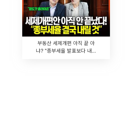
부동산 세제개편 아직 끝 아
냐? "종부세율 발표보다 내릴
것" 장기거주·양도세 전망 I 집
땅지성 I 김인만, 진미윤