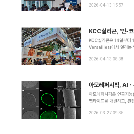
로벌 연구 생태계 구축에 속도를 내고 있다. 에스트라는 9
2026-04-13 15:57
학회-세계피부연구학회 아
KCC실리콘, ‘인-
KCC실리콘은 14일부터 16
Versailles)에서 열리는
다고 13일 밝혔다. 올해 인도와 중국에 이어 유럽까지 주요 글로벌 코스메틱 전시회에 잇따라 참가
2026-04-13 08:38
하며 아시아와 유럽을 아
아모레퍼시픽, AI
아모레퍼시픽은 인공지능(A
펩타이드를 개발하고, 관련 
리카락은 자외선, 열, 화
2026-03-27 09:35
이러한 손상은 모발 내 케