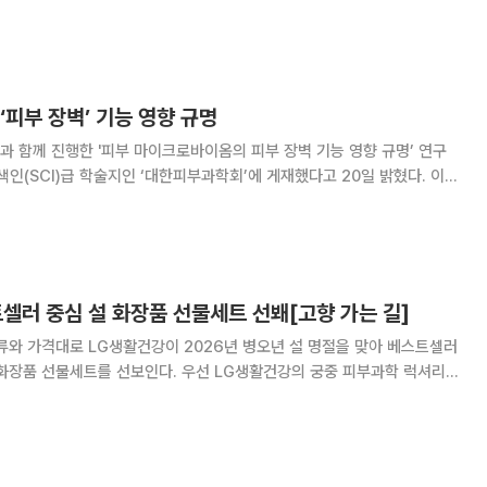
 이를 기점으로 글로벌 건강생활기업으로의 도약을 본격화할 방침이다.
주희 대표의 임상 데이터와 과학적 노하우를
‘피부 장벽’ 기능 영향 규명
 함께 진행한 '피부 마이크로바이옴의 피부 장벽 기능 영향 규명’ 연구
(SCI)급 학술지인 ‘대한피부과학회’에 게재했다고 20일 밝혔다. 이번
 기반 3D 인공피부 모델을 구축하고, 미생물별 피부 장벽 반응을 체계
. 애경산업은 본 과제를 통해 피부 장벽
셀러 중심 설 화장품 선물세트 선봬[고향 가는 길]
 병오년 설 명절을 맞아 베스트셀러
선보인다. 우선 LG생활건강의 궁중 피부과학 럭셔리
 2026년 설을 맞아 ‘비첩 자생에센스 2종세트’를 내놨다. 비첩 자생 에
‘NAD Power24™’를