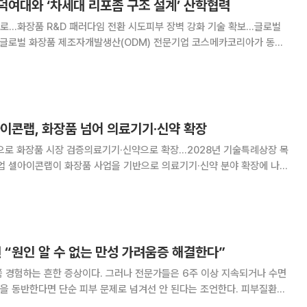
덕여대와 ‘차세대 리포좀 구조 설계’ 산학협력
...화장품 R&D 패러다임 전환 시도피부 장벽 강화 기술 확보...글로벌
팀과 손잡고 고기능성 스킨케어 소재 경쟁력 강화에 나선다. 코스메카
구조 연구 및 차세대 리포좀 개발을 위한
이콘랩, 화장품 넘어 의료기기·신약 확장
폼으로 화장품 시장 검증의료기기·신약으로 확장…2028년 기술특례상장 목
증한 약물전달 기술을 세포막, 점막, 종양막, 뇌혈관장벽 등으로 넓혀 바이
오헬스케어 기업으로 도약하겠다는 구상이다. 성민규 셀아이콘랩 대
“원인 알 수 없는 만성 가려움증 해결한다”
 경험하는 흔한 증상이다. 그러나 전문가들은 6주 이상 지속되거나 수면
을 동반한다면 단순 피부 문제로 넘겨선 안 된다는 조언한다. 피부질환뿐
, 신경계 질환, 혈액종양, 약물 이상반응 등 다양한 전신질환의 초기 신호