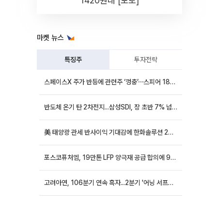
1420원대 [포토]
마켓 뉴스
특징주
투자전략
스페이스X 주가 반등에 관련주 ‘껑충’⋯스피어 18%ㆍ에이치브이엠 12%↑
반도체 온기 탄 2차전지...삼성SDI, 장 초반 7% 넘게 껑충
美 태양광 관세 반사이익 기대감에 한화솔루션 20%대·OCI홀딩스 14%대 급등
포스코퓨처엠, 19만톤 LFP 양극재 공급 합의에 9%대 강세
고려아연, 106분기 연속 흑자...2분기 '어닝 서프라이즈'에 장 초반 12%대 강세