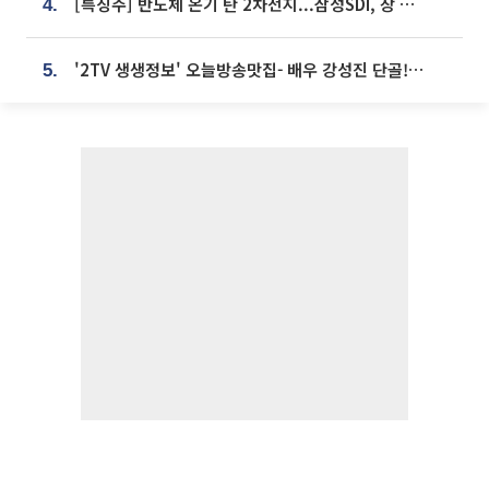
[특징주] 반도체 온기 탄 2차전지...삼성SDI, 장 초반 7% 넘게 껑충
4.
'2TV 생생정보' 오늘방송맛집- 배우 강성진 단골! 쌀국수ㆍ푸팟퐁 커리 맛집 '블○○○'
5.