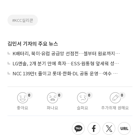
#KCC실리콘
김민서 기자의 주요 뉴스
K배터리, 북미·유럽 공급망 선점전…셀부터 원료까지 현지화
LG엔솔, 2개 분기 만에 흑자…ESS·원통형 앞세워 성장 가속
NCC 139만t 줄이고 롯데·한화·DL 공동 운영…여수 1호 본궤도
0
0
0
0
좋아요
화나요
슬퍼요
추가취재 원해요