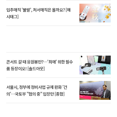
입추매직 '불발', 처서매직은 올까요? [해
시태그]
콘서트 갈 때 응원봉만?⋯'최애' 위한 필수
품 등장이오! [솔드아웃]
서울시, 정부에 정비사업 규제 완화 '건
의'⋯국토부 "협의 중" 입장만 [종합]