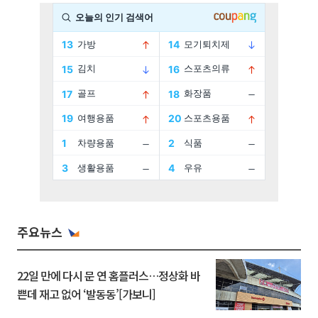
주요뉴스
22일 만에 다시 문 연 홈플러스…정상화 바
쁜데 재고 없어 ‘발동동’[가보니]