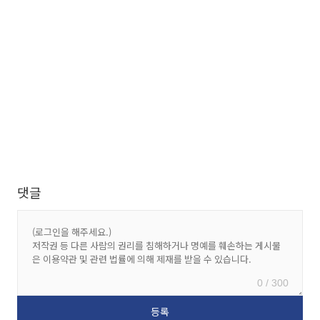
댓글
0 / 300