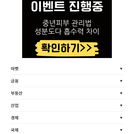
마켓
금융
부동산
산업
경제
국제