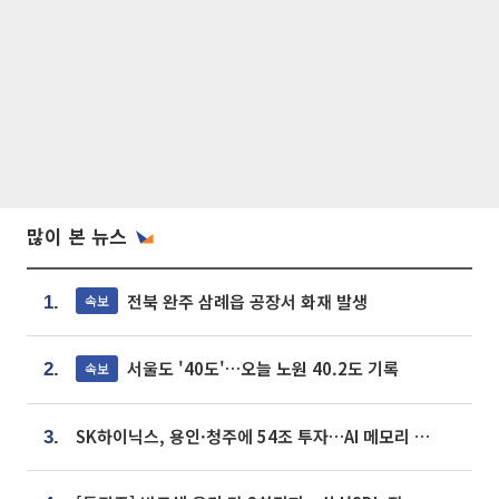
많이 본 뉴스
전북 완주 삼례읍 공장서 화재 발생
속보
1.
서울도 '40도'…오늘 노원 40.2도 기록
속보
2.
SK하이닉스, 용인·청주에 54조 투자…AI 메모리 생산기지 키운다
3.