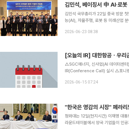
김민석, 베이징서 中 AI·로
김민석 국무총리가 22일 중국 방문 
능(AI), 자율주행, 로봇 등 미래산업
오포럼 방중 당시 추진했던 중국 첨단
2026-06-23 08:38
다. 김민석 총리는 이날 저녁 주중
[오늘의 IR] 대한항공ㆍ우
△SGC에너지, 신사업(AI 데이터센터
IR(Conference Call) 실시 
통 △페스카로, 회사에 대한 이해 증진
2026-06-15 07:24
설명을 통한 투자자 이해도 증진 △L
"한국은 영감의 시장" 페라
청와대는 12일(현지시간) 이재명 대
라운드테이블에서 양국 기업들이 인공지능