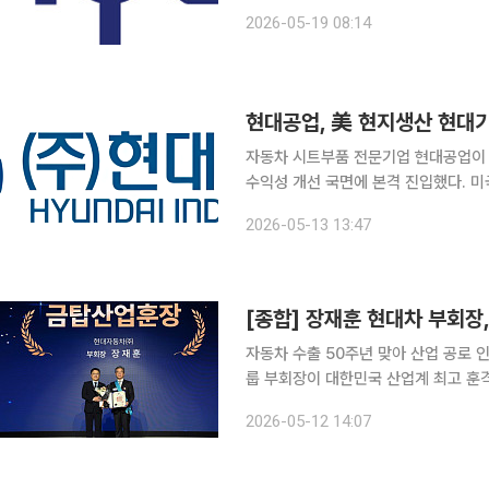
는 전략이다. 포니링크는 주식병합 절차 완료에 따라 19일부터 코스닥 시장에서 변경상장돼 주식 매
2026-05-19 08:14
매 거래가 재개
자동차 시트부품 전문기업 현대공업이 
수익성 개선 국면에 본격 진입했다. 미
이 높아지면서 영업이익이 594% 큰 폭으로 개선된 것
2026-05-13 13:47
난해에는 미국향 물량 대응 과정에서 항
자동차 수출 50주년 맞아 산업 공로 인정“전동화
룹 부회장이 대한민국 산업계 최고 훈
내 투자와 미래 모빌리티 전환 전략을
2026-05-12 14:07
정받은 것이다. 자동차 산업 분야에서 