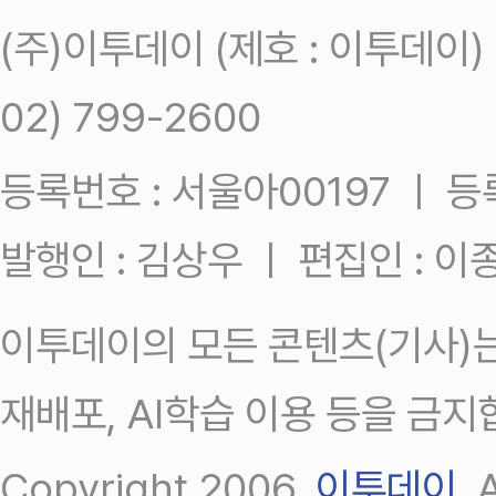
(주)이투데이 (제호 : 이투데이
02) 799-2600
등록번호 : 서울아00197 ㅣ 등록일
발행인 : 김상우 ㅣ 편집인 : 
이투데이의 모든 콘텐츠(기사)는
재배포, AI학습 이용 등을 금지
Copyright 2006.
이투데이
.