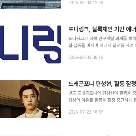
2026-08-03 12:00
혔다. 4일부터 진행되는 이번 캠페
포니링크, 블록체인 기반 에
포니링크가 국책 연구개발 과제를 통해
발·실증을 마치며 에너지 플랫폼 사업 확대에 나선다. 포니링크는 기
지기술평가원 지원을 받은 국책 연구개
2026-08-03 08:16
'TESS(Total Energy Service S
드래곤포니 편성현, 활동 잠정
밴드 드래곤포니의 편성현이 활동을 중단한다. 22일 드래곤포니의 소속사 안테
강상의 이유로 활동을 잠정 중단하게 됐다”라고 밝혔다. 이에 따
안태규, 권세혁, 고강훈 등 3인 체제로 활동을 이어간다. 소속사는 
2026-07-22 18:57
로 안내해드리겠다”라며 “갑작스러운