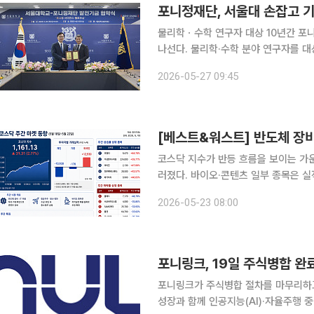
포니정재단, 서울대 손잡고 기
물리학ㆍ수학 연구자 대상 10년간 포니정재단이 서울대학교와 손잡고 기초과학 연구 지원 확대에
나선다. 물리학·수학 분야 연구자를 대
내 기초과학 경쟁력 강화에 힘을 보탠다는 계획이다. 포니정재단은 26
2026-05-27 09:45
정관에서 서울대학교와 ‘포니정 사이언
[베스트&워스트] 반도체 장
코스닥 지수가 반등 흐름을 보이는 가
러졌다. 바이오·콘텐츠 일부 종목은 
온도차가 뚜렷했다. 23일 한국거래소에 따르면 이번 주(18~22일) 코스닥 지수는 전주 대비 31.31
2026-05-23 08:00
포인트(2.77%) 오른 1161.13으로 마
포니링크, 19일 주식병합 완
포니링크가 주식병합 절차를 마무리하고
성장과 함께 인공지능(AI)·자율주행 