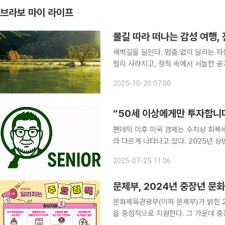
브라보 마이 라이프
물길 따라 떠나는 감성 여행,
새벽길을 달린다. 멈춤 없이 달리는 
멀리 사라지고, 정적 속에서 서늘한 공기가 숨을 쉬듯 흐른다. 차창을 스치는 짙푸르고 
풍경 속으로 지난밤의 잔향이 흩어지는 
2025-10-20 07:00
다. 물안개 피어오르는 용담호의 새벽
“50세 이상에게만 투자합니
팬데믹 이후 미국 경제는 수치상 회복
라 다르게 나타나고 있다. 2025년 상
유지하고 있다. 전반적인 고용지표만 
2025-07-25 11:06
은 여전히 팬데믹 이전 수준을 회복하지
문체부, 2024년 중장년 문
문화체육관광부(이하 문체부)가 밝힌 2
을 중점적으로 지원한다. 그 가운데 