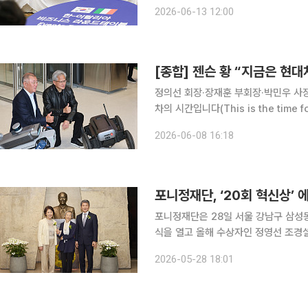
를 확인했다고 밝혔다. 또 양국 정상 
2026-06-13 12:00
제기됐던 이탈리아의 초감가상각제도가
정의선 회장·장재훈 부회장·박민우 사장 등 
차의 시간입니다(This is the time for Hyundai). 젠슨 황 엔비
울 서초구 양재동 현대자동차그룹 본사를
2026-06-08 16:18
망 협력을 넘어 자율주행과 로보틱스,
포니정재단, ‘20회 혁신상’ 
포니정재단은 28일 서울 강남구 삼성
식을 열고 올해 수상자인 정영선 조경설계 서
포니정재단 설립자인 정몽규 이사장을 
2026-05-28 18:01