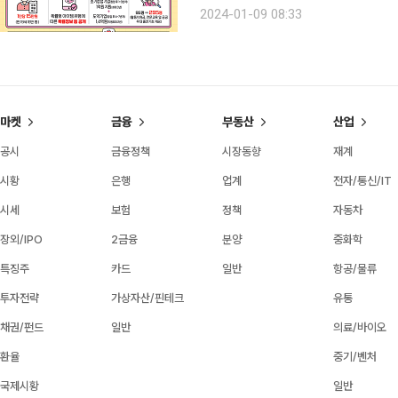
대와 지역발전을 꼽을 수 있다. 고령자 문화 활동 지원 확대 청년을 대상으로 하는 사업은 ‘문화예술
2024-01-09 08:33
패스’ 시범 운영, 청년 창업 지원 등이 
마켓
금융
부동산
산업
공시
금융정책
시장동향
재계
시황
은행
업계
전자/통신/IT
시세
보험
정책
자동차
장외/IPO
2금융
분양
중화학
특징주
카드
일반
항공/물류
투자전략
가상자산/핀테크
유통
채권/펀드
일반
의료/바이오
환율
중기/벤처
국제시황
일반