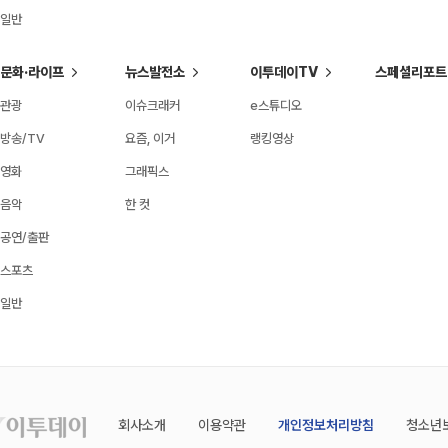
일반
문화·라이프
뉴스발전소
이투데이TV
스페셜리포트
관광
이슈크래커
e스튜디오
방송/TV
요즘, 이거
랭킹영상
영화
그래픽스
음악
한 컷
공연/출판
스포츠
일반
회사소개
이용약관
개인정보처리방침
청소년