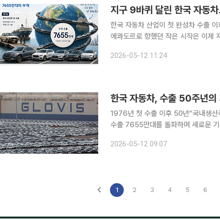
지구 9바퀴 달린 한국 자동차.
한국 자동차 산업이 첫 완성차 수출 이후
에콰도르로 향했던 작은 시작은 이제 지구
한국자동차모빌리티산업협회(KAMA)에
2026-05-12 11:24
7654만8569대로 집계됐다. 197
한국 자동차, 수출 50주년의
1976년 첫 수출 이후 50년“국내생산촉진세제 도입해야” 한국 
수출 7655만대를 돌파하며 새로운 기
바퀴 둘러쌀 수 있는 규모다. 완성차 
2026-05-12 09:07
가 거세지는 상황에서 국내 생산 기반
1
2
3
4
5
6