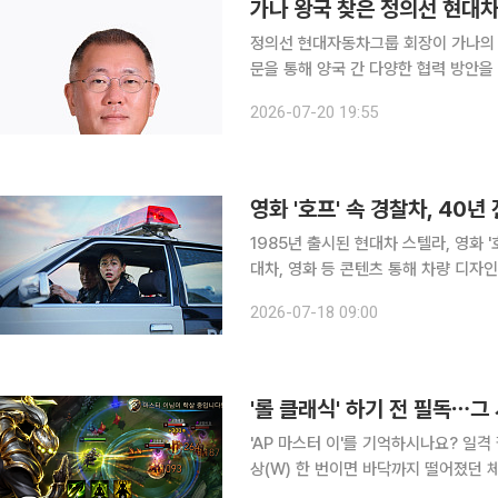
가나 왕국 찾은 정의선 현대
정의선 현대자동차그룹 회장이 가나의 
문을 통해 양국 간 다양한 협력 방안을 다각도로 검토
는 사회관계망서비스(SNS)에 따르면 
2026-07-20 19:55
주(州) 주도 쿠마 소재 만히아궁에서 
영화 '호프' 속 경찰차, 40년
1985년 출시된 현대차 스텔라, 영화 
대차, 영화 등 콘텐츠 통해 차량 디자인·기술·헤리티지 홍
의 대표 중형 세단 '스텔라'가 스크린
2026-07-18 09:00
영화 '호프(HOPE)'에서 주인공들이 
'롤 클래식' 하기 전 필독⋯
'AP 마스터 이'를 기억하시나요? 일격 필살(Q)을 누르면 순식간에 적진 한가운데로 뛰어들었고, 명
상(W) 한 번이면 바닥까지 떨어졌던 체
아닙니다. ‘죽음불꽃 손아귀’를 구매한