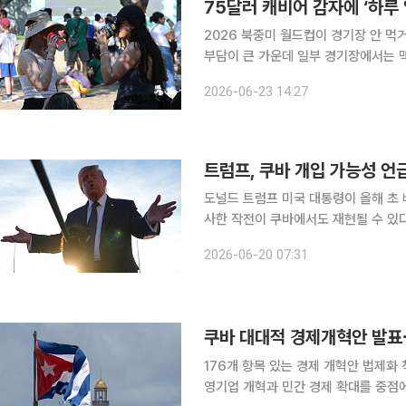
2026 북중미 월드컵이 경기장 안 먹
부담이 큰 가운데 일부 경기장에서는 
“너무 비싸다”는 반응이 나오고 있다. 23일 AP통신에 따르면 이번 월드컵 개최지인 미국과 캐나다,
2026-06-23 14:27
멕시코 경기장에서는 지역 특색을 살린
트럼프, 쿠바 개입 가능성 언
도널드 트럼프 미국 대통령이 올해 초
사한 작전이 쿠바에서도 재현될 수 있다고 밝혔다. 19일(현지시간) 악시오
령은 인터뷰에서 ‘미국의 쿠바 작전이 
2026-06-20 07:31
쿠바 대대적 경제개혁안 발
176개 항목 있는 경제 개혁안 법제화 착수배
영기업 개혁과 민간 경제 확대를 중점에 둔 대규모 개