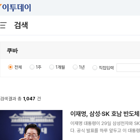
검색
전체
1주
1개월
1년
직접입력
검색결과 총
1,047
건
이재명, 삼성·SK 호남 반도
이재명 대통령이 29일 삼성전자와 S
다. 공식 발표를 하루 앞두고 이 대통령은 SNS에만 6건의 메시지를 쏟아냈다. "전무후무한 초대규
모 지역 투자"이자 "역사적 성과"라는 