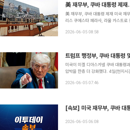
美 재무부, 쿠바 대통령 제재
美 재무부, 쿠바 대통령 제재 미국 재무부가 4일(현지시간) 미겔 디아스카넬 쿠바 대통령과 배우자
리스 쿠에스타 페라사, 라울 카스트로 
재 대상에는 디아스카넬 대통령 관련 
2026-06-05 08:58
조치는 미국이 쿠바 공산당 지도부에 
트럼프 행정부, 쿠바 대통령 
미국이 미겔 디아스카넬 쿠바 대통령과
압박을 한층 더 강화했다. 4일(현지시간) 블룸버그통신에 따르면 미국 재무부 해외자산통제국
(OFAC)은 이날 디아스카넬 대통령과
2026-06-05 07:46
타를 포함한 쿠바 권력층 핵심 인물 5
[속보] 미국 재무부, 쿠바 대
2026-06-05 06:08