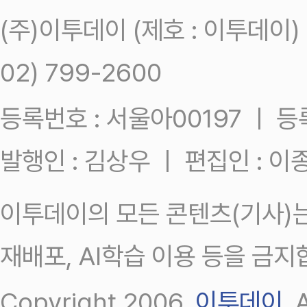
(주)이투데이 (제호 : 이투데이
02) 799-2600
등록번호 : 서울아00197 ㅣ 등록일
발행인 : 김상우 ㅣ 편집인 : 
이투데이의 모든 콘텐츠(기사)는
재배포, AI학습 이용 등을 금지
Copyright 2006.
이투데이
.