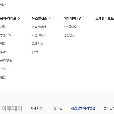
일반
문화·라이프
뉴스발전소
이투데이TV
스페셜리포트
관광
이슈크래커
e스튜디오
방송/TV
요즘, 이거
랭킹영상
영화
그래픽스
음악
한 컷
공연/출판
스포츠
일반
회사소개
이용약관
개인정보처리방침
청소년