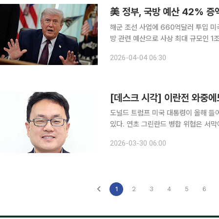
美 정부, 국방 예산 42% 증
해군 조선 사업에 660억달러 투입 미국 백악관이 2027회계연도(2026년 10월~2027년 9월) 국
방 관련 예산으로 사상 최대 규모인 1조
전년도 대비 42% 급증한 것으로 냉
2026-04-04 06:30
될 전망이다. 3일(현지시간) 블
[데스크 시각] 이란전 와중에
도널드 트럼프 미국 대통령이 올해 들
있다. 연초 그린란드 병합 위협은 서막
포, 그리고 미·이스라엘의 이란 군사작
2026-03-30 06:00
대한 충격파에 휩싸였다. 세계는 이미 
1
2
3
4
5
6