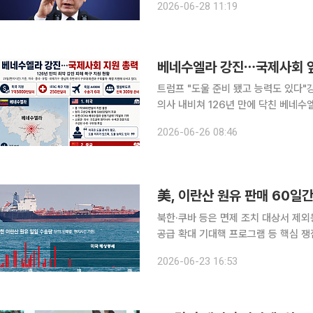
2026-06-28 11:19
정치권 안팎에서는 이번 논쟁의 본질이
베네수엘라 강진⋯국제사회 앞다
트럼프 "도울 준비 됐고 능력도 있다"
의사 내비쳐 126년 만에 닥친 베네수엘라 최악의 강진 피해 복구를 위해 국제사회가 속속 지원에 나
서고 있다. 25일(현지시간) AFP통신 등 주요 외신에 따르면 베네수엘라 인근 국가는 물론, 미국과
2026-06-26 08:46
중국·유럽 주요국이 나서 구조대 파견과
美, 이란산 원유 판매 60일간
북한·쿠바 등은 면제 조치 대상서 제
공급 확대 기대핵 프로그램 등 핵심 쟁
용하는 등 대이란 제재 정책을 대폭 완
2026-06-23 16:53
하는 가운데 이란에 경제적 숨통을 틔