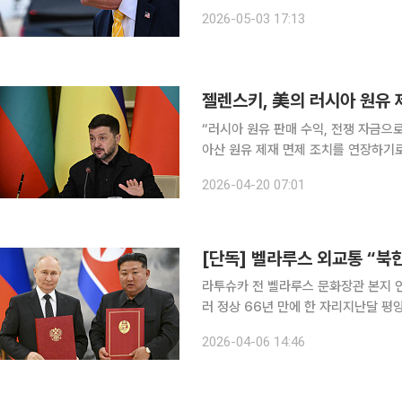
국이 쿠바를 거의 즉시 점령할 수 있다”고 말했다. 이 같은 발언은 트럼프 대
2026-05-03 17:13
카 전 하원의원을 비롯한 참석자들에게
젤렌스키, 美의 러시아 원유 
“러시아 원유 판매 수익, 전쟁 자금으로 직결” 볼로디미르 젤렌스키 우크라이나 대
아산 원유 제재 면제 조치를 연장하기로 한 미국의 결정을
젤렌스키 대통령은 사회관계망서비스(SN
2026-04-20 07:01
들인 돈은 전쟁 자금으로 활용된다. 제
[단독] 벨라루스 외교통 “북
라투슈카 전 벨라루스 문화장관 본지 
러 정상 66년 만에 한 자리지난달 평양서 벨라
달 앞으로 다가온 가운데 김정은 북한
2026-04-06 14:46
성이 제기됐다. 그간 열린 행사마다 본