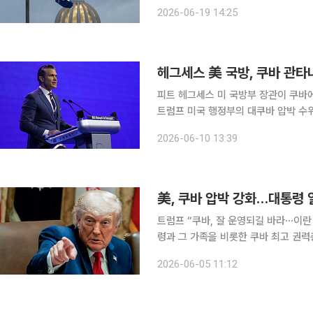
가디언 등에 따르면 마누엘 마레로 쿠바
2026-06-19 14:25
이 담긴 경제 개혁·개방 대책을 설명했
헤그세스 美 국방, 쿠바 관
피트 헤그세스 미 국방부 장관이 쿠바
트럼프 미국 행정부의 대쿠바 압박 수위가 커지고 있
신에 따르면 헤그세스 장관은 10일 
2026-06-10 13:39
트럼프 행정부의 쿠바 정부에 대한 압
美, 쿠바 압박 강화…대통령 
트럼프 “쿠바, 잘 운영되길 바라⋯이란 처리한 뒤 들를 것” 미국
령과 그 가족을 비롯한 쿠바 최고 권력
위를 한층 끌어올렸다. 4일(현지시간) AFP통신에 따르면 미국 재무부 해외자산통제국(OFAC)은
2026-06-05 11:12
이날 디아스카넬 대통령과 그의 아내 