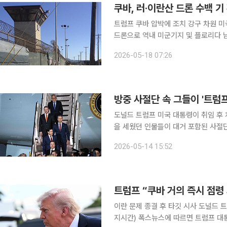
쿠바, 러·이란산 드론 수백 기
트럼프 쿠바 압박에 조치 강구 차원 미국과 쿠바 간 긴장 상황이 지속되는 가운데 쿠바가 수백 대의
드론으로 역내 미군기지 및 플로리다 남
시간) 액시오스에 따르면 쿠바 군부는
2026-05-18 07:26
이를 통해 유사 시 관타나모에 있는 미
방중 사절단 속 그들이 '트럼프
도널드 트럼프 미국 대통령이 취임 후
을 세웠던 인물들이 대거 포함된 사절단이 동행
외신 보도 등에 따르면 이번 방중 사절
2026-05-14 15:52
머스크 테슬라 최고경영자(CEO) 등 
트럼프 “쿠바 거의 즉시 점령 
이란 문제 종결 후 타깃 시사 도널드 트럼
지시간) 폭스뉴스에 따르면 트럼프 대