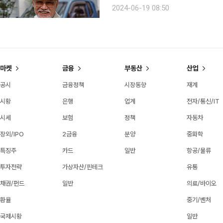
를 배울 수 있다면, 노인은 그렇게 단
2024-06-19 08:50
과 감상 일부를 옮겨 싣는다. 열네 번째
마켓
금융
부동산
산업
공시
금융정책
시장동향
재계
시황
은행
업계
전자/통신/IT
시세
보험
정책
자동차
장외/IPO
2금융
분양
중화학
특징주
카드
일반
항공/물류
투자전략
가상자산/핀테크
유통
채권/펀드
일반
의료/바이오
환율
중기/벤처
국제시황
일반