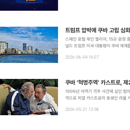
트럼프 압박에 쿠바 고립 심화
스페인 호텔 체인 멜리아, 15곳 운영
널드 트럼프 미국 대통령이 쿠바 제재
료진 해외 파견 사업이 동시에 타격을 받고 있다. 3일(현지시간) AP통신에 
2026-06-04 16:07
멜리아는 쿠바에서 운영 중인 34개 호
쿠바 ‘혁명주역’ 카스트로, 
1996년 여객기 격추 사건에 살인 
역으로 피델 카스트로의 동생인 라울 카
월 군사작전을 펼쳐 니콜라스 마두로 
2026-05-21 13:58
슷한 작전에 나