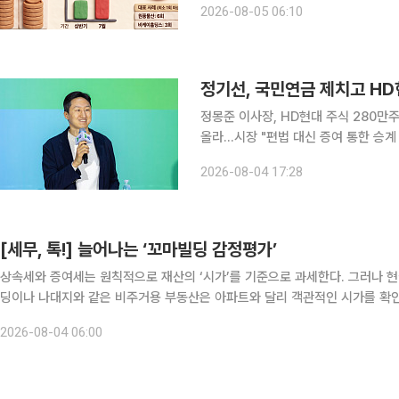
2026-08-05 06:10
시가총액 기준이 유가증권시장 300억원
정기선, 국민연금 제치고 HD
정몽준 이사장, HD현대 주식 280만
올라…시장 "편법 대신 증여 통한 승계 작업" 정기선 HD현대 회장이 부친인 정몽준
단 이사장으로부터 HD현대 주식 280
2026-08-04 17:28
증여를 통한 지분 이전으로 승계 작업
[세무, 톡!] 늘어나는 ‘꼬마빌딩 감정평가’
상속세와 증여세는 원칙적으로 재산의 ‘시가’를 기준으로 과세한다. 그러나 
딩이나 나대지와 같은 비주거용 부동산은 아파트와 달리 객관적인 시가를 확인
충적 평가방법으로 신고하는 경우가 많다. 문제는 시가와 보충적 
2026-08-04 06:00