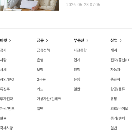
트컨설팅부 세무사는 최근 하나더넥스트
2026-06-28 07:06
씬 낮은 세 부담으로 자금을 이전할 수
마켓
금융
부동산
산업
공시
금융정책
시장동향
재계
시황
은행
업계
전자/통신/IT
시세
보험
정책
자동차
장외/IPO
2금융
분양
중화학
특징주
카드
일반
항공/물류
투자전략
가상자산/핀테크
유통
채권/펀드
일반
의료/바이오
환율
중기/벤처
국제시황
일반