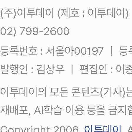
(주)이투데이 (제호 : 이투데이
02) 799-2600
등록번호 : 서울아00197 ㅣ 등록일
발행인 : 김상우 ㅣ 편집인 : 
이투데이의 모든 콘텐츠(기사)는
재배포, AI학습 이용 등을 금지
Copyright 2006.
이투데이
.