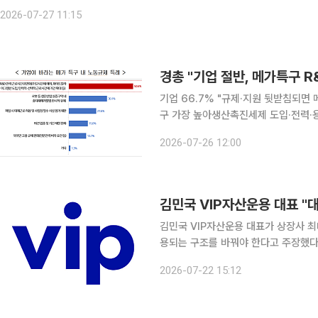
사1담당관실 남상균 △ 심사2담당관실 손유나 △ 심사2담당관실 정은주 △
2026-07-27 11:15
경총 "기업 절반, 메가특구 R
기업 66.7% "규제·지원 뒷받침되면
구 가장 높아생산촉진세제 도입·전력·용수 인프라 구축도 촉구
5곳이 정부가 추진하는 메가 특구에서 
2026-07-26 12:00
시간 유연화를 꼽았다. 기업들은 메가
김민국 VIP자산운용 대표가 상장사 
용되는 구조를 바꿔야 한다고 주장했다
이익 자체를 없애야 코리아 디스카운트를 해소할 수 있
2026-07-22 15:12
린 ‘코리아 디스카운트 해소를 위한 