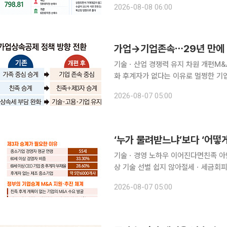
2026-08-08 06:00
이후의 
가업→기업존속⋯29년 만에 
기술ㆍ산업 경쟁력 유지 차원 개편M&
화 후계자가 없다는 이유로 멀쩡한 기업이 문을 닫고, 수십 년 쌓은 기술과 일자리까지 사라지는 ‘승
계절벽’이 정부의 세제 원칙을 바꿨다.
2026-08-07 05:00
해온 가업 승계 세제를 기업 자체를 
‘누가 물려받느냐’보다 ‘어떻
기술ㆍ경영 노하우 이어진다면친족 아닌
상 기술 선별 쉽지 않아절세ㆍ세금회피 악용 차단 과제 가업승계 세제
있다. 2026년 세제개편안은 자녀에게
2026-08-07 05:00
하며 기업을 존속시키는 데 초점을 맞