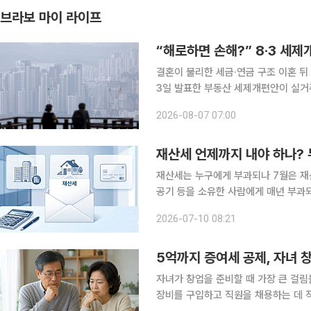
브라보 마이 라이프
“해로하면 손해?” 8·3 세제
결혼이 불리한 세금·연금 구조 이혼 뒤 1
3일 발표한 부동산 세제개편안이 실거주
각 집 한 채를 보유한 고령 부부에게
2026-08-07 07:00
다는 분석이 나온다. 종합부
재산세 언제까지 내야 하나?
재산세는 누구에게 부과되나 7월은 재산세 납부의 달이다. 재산세는 주택과 토지, 건축물, 선박, 항
공기 등을 소유한 사람에게 매년 부과
난 6월 1일 현재 해당 재산의 소유자가
2026-07-10 08:21
세 대상자는 주택분 재산세가 20만 원
5억까지 증여세 공제, 자녀 
자녀가 창업을 준비할 때 가장 큰 걸
장비를 구입하고 직원을 채용하는 데 