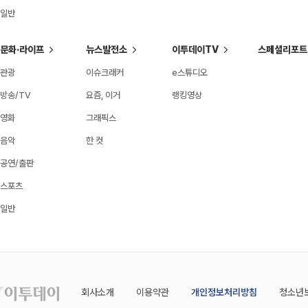
일반
문화·라이프
뉴스발전소
이투데이TV
스페셜리포트
관광
이슈크래커
e스튜디오
방송/TV
요즘, 이거
랭킹영상
영화
그래픽스
음악
한 컷
공연/출판
스포츠
일반
회사소개
이용약관
개인정보처리방침
청소년