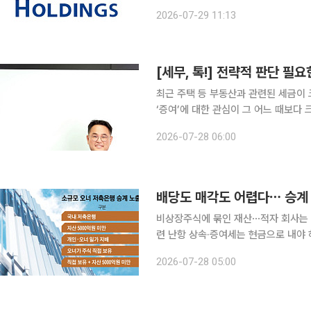
가치의 3분의 1 수준에 불과해 소수주주의 
2026-07-29 11:13
(IB) 업계에 따르면 이달 22일 터
[세무, 톡!] 전략적 판단 필요
최근 주택 등 부동산과 관련된 세금이
‘증여’에 대한 관심이 그 어느 때보다 
사 중 하나는 자녀 한 사람에게 재산
2026-07-28 06:00
‘분산 증여’ 방식이다. 이러한 분산 
배당도 매각도 어렵다⋯ 승계 
비상장주식에 묶인 재산⋯적자 회사는 
련 난항 상속·증여세는 현금으로 내야 하지만 저축은행 오너의 자산은 대부분 지분에 묶여 있다. 세
금을 마련할 유일한 수단인 '배당'은 실
2026-07-28 05:00
불황에 턱없이 막혔다. 물려줄 수도, 