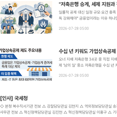
"저축은행 승계, 세제 지원과 
일률적 공제 대신 일정 규모·요건 충족
독 강화해야" 금융업이라는 이유 하나만으로 저축은행을 가업승계 특례에서 일률적으로 제외하는
현행 제도를 전면 재검토해야 한다는 
2026-07-28 05:00
택을 저축은행 전체에 적용하는 방식에
오너 지배 저축은행 34곳 중 직접 지배
제 '남의 일' 중소 저축은행을 수십 년 키워도 자녀에게 물려줄 때 받을 수 있는 가업상속공제는 ‘0
원’이다. 자산과 매출 규모에서는 중
2026-07-28 05:00
달하는 상속세 공제 대상 업종에서 빠져
[인사] 국세청
◇ 본청 복수직서기관 전보 △ 감찰담당관실 김현지 △ 역외정보담당관실 송지현 △ 
사무관 전보 △ 혁신정책담당관실 김진현 △ 혁신정책담당관실 이홍구 △ 