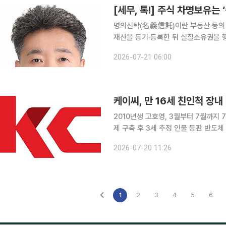
[세무, 톡!] 주식 차명보유는 
명의신탁(名義信託)이란 부동산 등의 
재산을 등기·등록한 뒤 실질소유권을 
계약관행이나 판례로 이를 인정해 왔는데
2026-07-21 06:00
률’이 시행됨으로써 예외 조항을 제외
케이씨, 만 16세 친인척 장내
2010년생 고호영, 3월부터 7월까지
제 구축 후 3세 추정 인물 등판 반도체 장비ㆍ소재 전문기업 케이씨의 만 16세 친인척이 최근 주가
조정기를 틈타 20억원이 넘는 현금 
2026-07-20 11:26
린다. 창업주 고석태 회장으로부터 고
1
2
3
4
5
6