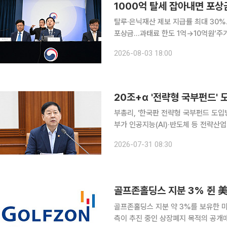
탈루·은닉재산 제보 지급률 최대 30
포상금…과태료 한도 1억→10억원‘주
30만원 1000억원 규모의 조세 탈루행위를 적발하는 데 중요한 자료를 제공하면 포상금 102억
2026-08-03 18:00
5000만원을 받을 수 있게 된다. 정
20조+α '전략형 국부펀드'
부총리, '한국판 전략형 국부펀드 도입방
부가 인공지능(AI)·반도체 등 전략산업
국부펀드인 한국투자공사(KIC) 내 별
2026-07-31 08:30
상이다. 해외 금융자산에 투자해 수익을
골프존홀딩스 지분 3% 쥔 美
골프존홀딩스 지분 약 3%를 보유한 미국
측이 추진 중인 상장폐지 목적의 공개