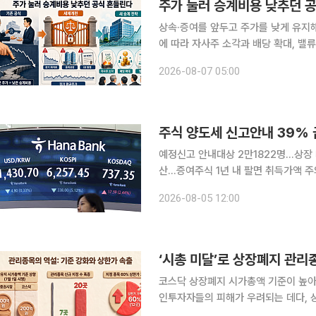
상속·증여를 앞두고 주가를 낮게 유지
에 따라 자사주 소각과 배당 확대, 밸
할 것이라는 관측이 나온다. 6일 금융투자업계에 따르면 2026년 세제개편안은 장기 저PBR 기업
2026-08-07 05:00
과 중복상장·교환사채(EB) 발행 후 
주식 양도세 신고안내 39%
예정신고 안내대상 2만1822명…상장 
산…증여주식 1년 내 팔면 취득가액 주의 국내주식 양도차익에 해외주식 손실을 미리 반영해
줄여 신고하면 덜 낸 세금과 함께 가산
2026-08-05 12:00
년 5월 확정신고 때 통산해야 하기 때
코스닥 상장폐지 시가총액 기준이 높아
인투자자들의 피해가 우려되는 데다, 
강제 퇴출로 이어질 수 있다는 분석도 나온다. 5일 한국거래소에 따르면 지난달 