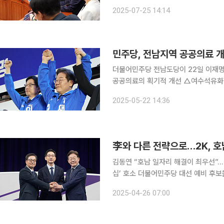
의원 등 3명에 대해 당원자격 정지 1년을 결정했다. 전날 전남도당이 중
2025-07-25 14:14
계를 청구한 지 
민주당, 전남지역 공공의료 개
더불어민주당 전남도당이 22일 이재명 후보의 전
공공의료의 획기적 개선 △여수석유화학
생 에너지 허브 건설 △미래 첨단전략
2025-05-22 14:36
통망 확충 △미래 농수축산업 글로벌 
李와 다른 전략으로…2K, 호
김동연 “호남 일자리 해결이 최우선”…
십’ 호소 더불어민주당 대선 예비 후보들은 이번 주말 호남권 경선을 앞두고 유권자 마음 잡기 위해
총력전을 벌이고 있다. 이재명 후보의
2025-04-26 07:00