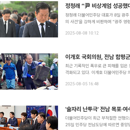
정청래 “尹 비상계엄 성공했
정청래 더불어민주당 대표가 8일 광주 
의 사건’을 강하게 비판하며 “광주 영
말했다. 정 대표는 이날 참배 후 기자들과 만나 “만약 윤석열 일당의 비상계엄이 성공했다면 이재명
2025-08-08 10:12
대통령도, 정청래도 불귀(不歸)의 객(
이개호 국회의원, 전남 함평군 
최근 기록적인 폭우로 큰 피해를 입은
격화되고 있다. 이개호 더불어민주당 의원(전남 담양·함평·영광·장성)도 5일 당직자 30여명과 함께
함평읍 주택가와 전통시장 일대에서 복구 작업에 동참했다. 복
2025-08-05 16:48
해 해남과 구례지역 사회단체, 군부대 장
'술자리 난투극' 전남 목포·여
더불어민주당이 최근 부적절한 언행으로
25일 민주당 전남도당에 따르면 중앙