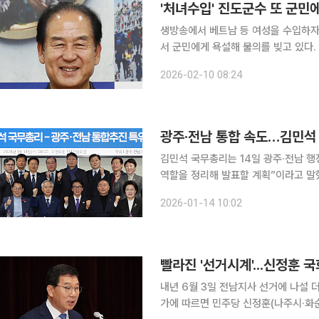
'처녀수입' 진도군수 또 군민에게
생방송에서 베트남 등 여성을 수입하자
서 군민에게 욕설해 물의를 빚고 있다. 10일 지역 정치권 등에 따르면 김 군수는 군내면 군내중학교
에서 열린 군민과의 대화에서 도로개설 
2026-02-10 08:24
군수는 민원인이 언성을 높이자 "아, 
광주·전남 통합 속도…김민석 
김민석 국무총리는 14일 광주·전남 행
역할을 정리해 발표할 계획”이라고 말했다. 김 총리는 이날 국회 의원회관에서 열린 
광주·전남 통합 추진 특별위원회 간담
2026-01-14 10:02
고 있다”며 “자치분권 강화와 지방주
빨라진 '선거시계'...신정훈
내년 6월 3일 전남지사 선거에 나설 더불어
가에 따르면 민주당 신정훈(나주시·화