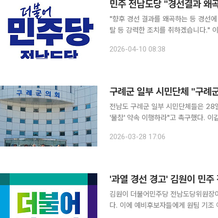
민주 전남도당 "경선결과 왜곡 
"향후 경선 결과를 왜곡하는 등 경선에
탈 등 강력한 조치를 취하겠습니다." 이는 더불어민주당 전남도당 선거관리위원회가 선거부정 신고
에 대한 심의를 열어 관련자를 엄중 조치했다고 10일 
2026-04-10 08:38
란을 비롯해 경선결과 발표 왜곡 등 4
구례군 일부 시민단체 "구례군
전남도 구례군 일부 시민단체들은 28
'불참' 약속 이행하라"고 촉구했다. 이같은 발단은 박인환 신동수 장길선 홍봉만 구례군수 출마자 4
명이 18일 기자회견을 갖고 김순호 구례군수 도덕성 
2026-03-28 17:06
참여할 경우 자신들은 경선에 나서지 
'과열 경선 경고' 김원이 민주 
김원이 더불어민주당 전남도당위원장이 
다. 이에 예비후보자들에게 원팀 기조 아래 공정하고 품격 있는 경쟁을 촉구했다. 김 위원장은 최근
일부 경선 과정에서 후보 간 정책 경