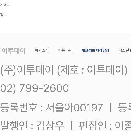
스포츠
일반
회사소개
이용약관
개인정보처리방침
청소년
(주)이투데이 (제호 : 이투데이
02) 799-2600
등록번호 : 서울아00197 ㅣ 등록일
발행인 : 김상우 ㅣ 편집인 : 