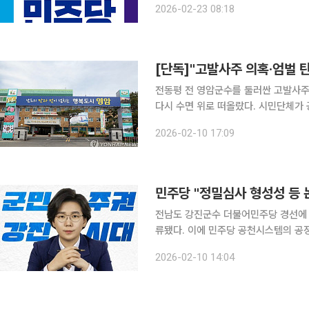
2026-02-23 08:18
고 경고했다. 이에 대해 깊은 우
전동평 전 영암군수를 둘러싼 고발사주
다시 수면 위로 떠올랐다. 시민단체가 공개 기자회견을 예고하며 "공천 이전에 반드시 해명과 판단
이 이뤄져야 한다"고 촉구하고 나서면서,
2026-02-10 17:09
민주경선 수호연대는 오는 2월 11일 
민주당 "정밀심사 형성성 등 논
전남도 강진군수 더불어민주당 경선에 
류됐다. 이에 민주당 공천시스템의 공정성과 형평성을 둘러싼 논란이 커지고 있다. 김 전 의장은 최
근 자신의 사회관계망서비스(SNS)를 
2026-02-10 14:04
하고 나섰다. 이어 그는 "세 번