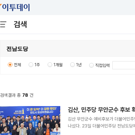
검색
전체
1주
1개월
1년
직접입력
검색결과 총
78
건
김산, 민주당 무안군수 후보 
김산 무안군수 예비후보가 더불어민주당
나섰다. 23일 더불어민주당 전남도당에 따르면 결선투표는 21일부터 22일까지 이틀간 진행됐다.
권리당원 50%와 안심번호 선거인단 