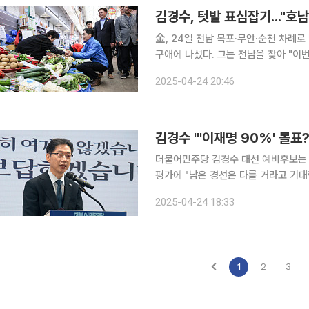
김경수, 텃밭 표심잡기..."호
金, 24일 전남 목포·무안·순천 차례로 방문 더불어민주당 김경수 대선 예비후보가 막바
구애에 나섰다. 그는 전남을 찾아 "이
다. 호남권 순회경선이 이틀 앞으로 다가온 24일 김 후보는 전남 목포로 향해 시장 상인들과 인사를
2025-04-24 20:46
나누고 지지를 호소했다. 이
김경수 "'이재명 90%' 몰표
더불어민주당 김경수 대선 예비후보는 
평가에 "남은 경선은 다를 거라고 기대한다"고 했다. 김 후보는 24일 오
도당에서 열린 '전남 당원과의 간담회'를 가진 뒤 본지
2025-04-24 18:33
표가 몰리는 경선은 경고등이 켜진 것
1
2
3