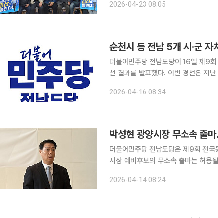
2026-04-23 08:05
최종 후보로 확정됐다.
순천시 등 전남 5개 시·군 자
더불어민주당 전남도당이 16일 제9회
선 결과를 발표했다. 이번 경선은 지난 14일과 15일 이틀간 치러졌다. 권리당원 선거인단 50%·안
심번호 선거인단 50% 투표를 반영한 결과다. 과반 득표자가 없어 양자대결로 결
2026-04-16 08:34
시장 후
박성현 광양시장 무소속 출마
더불어민주당 전남도당은 제9회 전국
시장 예비후보의 무소속 출마는 허용될 수 없다는 입장
관리위원회에 무소속 예비후보자 등록
2026-04-14 08:24
다. 전남도당은 긴급 입장문을 통해 