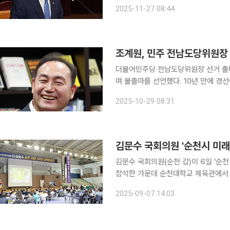
출마 선언 기자회견을 열 예정이다. 신 의원은 출마 배경과 전남 발전 전략 등을 구체적으로 밝힐 것
2025-11-27 08:44
으로 보인다. 나주 출신인 신 의
조계원, 민주 전남도당위원장 
더불어민주당 전남도당위원장 선거 출마
며 불출마를 선언했다. 10년 만에 경선이 치러질 것으로 예상됐던 전남도당위원장 선거는 김원이 의
원(목포시)만 등록을 마치며 찬반 투표 방식으로 결정됐다. 조 
2025-10-29 08:31
불어민주당 전남도당의 화합과 단결, 
김문수 국회의원 '순천시 미래 
김문수 국회의원(순천 갑)이 6일 '순천 미래 100년
참석한 가운데 순천대학교 체육관에서 열렸다. 행사는 단순한 의정 보고를 넘어,
을 시민이 직접 스티커와 모바일 투표로
2025-09-07 14:03
론회는 전남 동부권의 현재 위기를 진