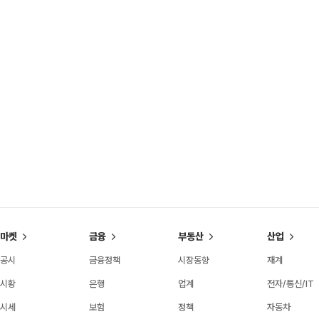
마켓
금융
부동산
산업
공시
금융정책
시장동향
재계
시황
은행
업계
전자/통신/IT
시세
보험
정책
자동차