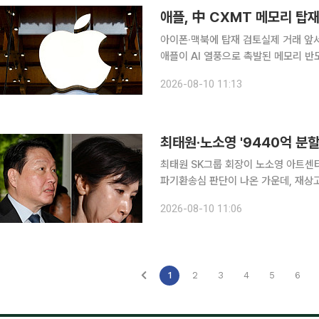
애플, 中 CXMT 메모리 탑
아이폰·맥북에 탑재 검토실제 거래 앞서
애플이 AI 열풍으로 촉발된 메모리 
(CXMT)의 제품을 아이폰과 맥북에 탑재하고자 칩 채용 테스트에 나섰다. 
2026-08-10 11:13
은 9일(현지시간) 애플이 중국에서 판
최태원·노소영 '9440억 분할
최태원 SK그룹 회장이 노소영 아트센
파기환송심 판단이 나온 가운데, 재상
모인다. 10일 법조계에 따르면 최 회장과 노 관장의 이혼소송 재상고 기한은 이번주 15일로 예상된
2026-08-10 11:06
다. 재상고는 판결서가 송달된 날로부터
1
2
3
4
5
6