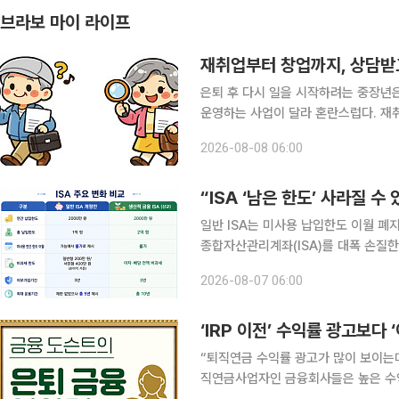
브라보 마이 라이프
재취업부터 창업까지, 상담받
은퇴 후 다시 일을 시작하려는 중장년
운영하는 사업이 달라 혼란스럽다. 재
이라면 성평등가족부 여성새로일하기센
2026-08-08 06:00
리사업이 출발점이 될 수 있다. 자신
“ISA ‘남은 한도’ 사라질 수
일반 ISA는 미사용 납입한도 이월 폐지….
종합자산관리계좌(ISA)를 대폭 손질한
비과세하는 ‘생산적금융 ISA’를 새로
2026-08-07 06:00
해주는 방안도 추진한다. 다만 기존 I
‘IRP 이전’ 수익률 광고보다 
“퇴직연금 수익률 광고가 많이 보이는데 내 IRP 옮겨야 할까
직연금사업자인 금융회사들은 높은 수익