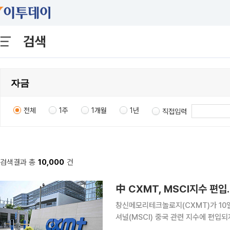
검색
전체
1주
1개월
1년
직접입력
검색결과 총
10,000
건
中 CXMT, MSCI지수 편
창신메모리테크놀로지(CXMT)가 1
셔널(MSCI) 중국 관련 지수에 편입되자 추가
따르면 MSCI는 CXMT의 ‘MSCI 