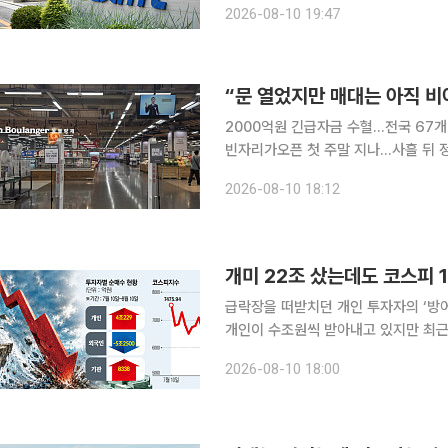
2026-08-10 19:47
중앙(CC)TV 등은 
2000억원 긴급자금 수혈…전국 67
빈자리가오픈 첫 주말 지나…사흘 뒤 정식 개장 구색 관건 10일 
'마트·몰 정상 영업 중입니다'라는 안
2026-08-10 18:12
문이 다시 열렸다는 사실을 거듭 알리고
개미 22조 샀는데도 코스피 
급락장을 떠받치던 개인 투자자의 ‘방
개인이 수조원씩 받아내고 있지만 최근
지 줄어든 가운데 외국인 수급에 따라 지수가 
2026-08-10 18:00
소에 따르면 최근 한 달간(7월 10일~8