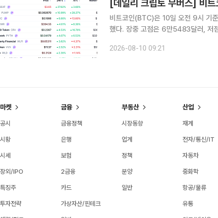
비트코인(BTC)은 10일 오전 9시 기
했다. 장중 고점은 6만5483달러, 
보한 가운데 시가총액 상위 100위 
2026-08-10 09:21
마켓
금융
부동산
산업
공시
금융정책
시장동향
재계
시황
은행
업계
전자/통신/IT
시세
보험
정책
자동차
장외/IPO
2금융
분양
중화학
특징주
카드
일반
항공/물류
투자전략
가상자산/핀테크
유통