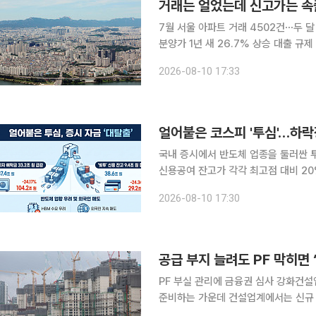
거래는 얼었는데 신고가는 속
7월 서울 아파트 거래 4502건⋯두 
분양가 1년 새 26.7% 상승 대출 규제 등의 영향으로 서울 아파트 거래량이 두 달 연속 감소했지만
가격 상승세는 좀처럼 꺾이지 않고 있
2026-08-10 17:33
주택시장에서도 신고가 거래가 잇따르고
얼어붙은 코스피 '투심'…하락
국내 증시에서 반도체 업종을 둘러싼
신용공여 잔고가 각각 최고점 대비 20% 이상 급감한
면 투자자예탁금(장내파생상품 거래예수
2026-08-10 17:30
이는 올해 최고점을 기록했던 5월12일
PF 부실 관리에 금융권 심사 강화건설업계 “선별적 자
준비하는 가운데 건설업계에서는 신규 
트파이낸싱(PF) 자금 공급을 원활하게