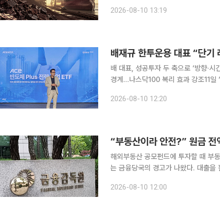
거점 파업 확대…하루 8000만달러 물동량 영향 세계 최대 광산기업 BHP의 
2026-08-10 13:19
인 호주 포트헤들랜드에서 파업 참여자가
배재규 한투운용 대표 “단기
배 대표, 성공투자 두 축으로 ‘방향·시
경계…나스닥100 복리 효과 강조11일 ‘
자가 태어나면 나스닥100을 1000만 
2026-08-10 12:20
대로 팔지 말게 유언으
해외부동산 공모펀드에 투자할 때 부
는 금융당국의 경고가 나왔다. 대출을
자원금을 모두 잃을 수 있고 배당 중단이나 
2026-08-10 12:00
10일 해외부동산 공모펀드 관련 주요