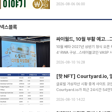
혜택 등을 내세우며 가입자를 유치한다
2026-08-06 06:00
아니다. 퇴직연금은 오랜 기간 운용하는
넥스블록
싸이월드, 10월 부활 예고…
10월 베타·2027년 상반기 정식 오픈
4’·RWA 구상…스테이블코인·VASP
권리관계 등 과제도 남아 싸이월드가 오는 10월 친구 연동과 피드 기능을 중심으로 베타 서비스를
2026-08-10 16:28
선보이고 2027년 상반기 정식 서비스
[핫 NFT] Courtyard.i
글로벌 가상자산 시황 중계 사이트 코인게
Courtyard.io가 최근 24시간 5
Courtyard.io는 현재 바닥가 0.61
2026-08-10 14:22
24시간 거래량 20만4176달러를 기