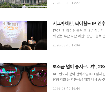
2026-08-10 17:27
절차를 단축하더라도 사업비를 조달하
시그마체인, 싸이월드 IP 인수
170억 건 데이터 복원 후 내년 상반
회 없는 무단 자산 이전” 반발…법적 분쟁 및 도메인 쟁점 부
월 싸이월드 베타 서비스를 시작으로 
2026-08-10 17:04
의 위법성과 도메인 소유권을 문제 삼
보조금 넘어 증시로…中, 28조
AIㆍ반도체 분야 전략기업 IPO 심사 
발행 지원 등 자본시장 개방 나서 중국이 미국과의 AI·반도체 패권 경쟁을 위해 전략산업 육성 방식
을 전환하고 있다. 기존 정부의 보조금
2026-08-10 16:44
시장 접근성을 확대를 통한 육성을 꾀