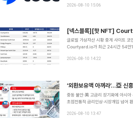
하고 IT 자체감사 전담 조직을 새로 
2026-08-10 15:06
전담 조직으로 명확히 구분해 독립성
글로벌 가상자산 시황 중계 사이트 코인게
Courtyard.io가 최근 24시간 5
Courtyard.io는 현재 바닥가 0.61
2026-08-10 14:22
24시간 거래량 20만4176달러를 기
‘외환보유액 아껴라’…亞 신흥
중동 불안·美 고금리 장기화에 아시아 
초점전통적 금리인상·시장개입 넘어 환율방어 수단 다변화 아시
을 소진하지 않으면서 자국 통화를 방어
2026-08-10 13:47
해외 채권자금 유치 등 외화 유입원을 