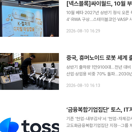
[넥스블록]싸이월드, 10월 
10월 베타·2027년 상반기 정식 오픈
4’·RWA 구상…스테이블코인·VASP
권리관계 등 과제도 남아 싸이월드가 오는 10월 친구 연동과 피드 기능을 중심으로 베타 서비스를
2026-08-10 16:29
선보이고 2027년 상반기 정식 서비스
중국, 휴머노이드 로봇 세계 
상반기 출하량 1만9100대…전년 대비
산업·상업용 비중 70% 돌파…2030
전 세계 출하량의 97% 이상을 차지하며 미국 경쟁사
2026-08-10 16:13
사업체 스마트애널리틱스글로벌(SAG)
‘금융복합기업집단’ 토스, I
기존 ‘현업-내부감사’서 ‘현업-자체감
고도화금융복합기업집단 지정⋯그룹 체계 별도 마련 예정 토스가