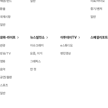
채권/펀드
일반
의료/바이오
환율
중기/벤처
국제시황
일반
일반
문화·라이프
뉴스발전소
이투데이TV
스페셜리포트
관광
이슈크래커
e스튜디오
방송/TV
요즘, 이거
랭킹영상
영화
그래픽스
음악
한 컷
공연/출판
스포츠
일반