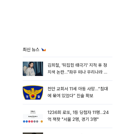
최신 뉴스
김희철, '뒤집힌 태극기' 지적 후 정
치색 논란…"좌우 떠나 우리나라 국
기"
천안 교회서 11세 아동 사망…“침대
에 묶여 있었다” 진술 확보
1236회 로또, 1등 당첨자 11명…24
억 잭팟 "서울 2명, 경기 3명"