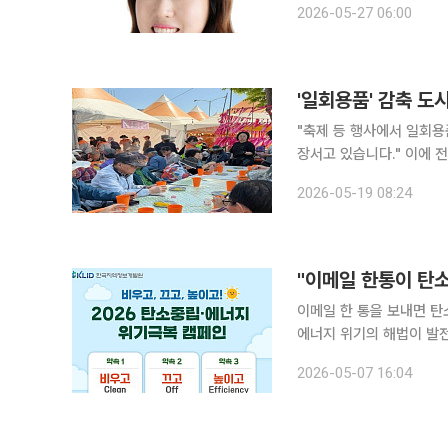
2026-05-27 06:00
안정적 공급은 국민 삶의 
'일회용품' 감축 도
"축제 등 행사에서 일회용
장서고 있습니다." 이에 전남도 광양시가 지역 축제와 행사에 다회용기 사용을 확대하며 친환경 행
사문화 정착에 속도를 내고 있다며 19일 이렇
2026-05-19 08:24
시민 참여가 꾸준히 늘면
"이메일 한통이 탄
이메일 한 통을 보내면 탄
에너지 위기의 해법이 발전소만이 
하 개발원)은 5월 한 달간
2026-05-07 16:04
한다고 7일 밝혔다. 슬로건은