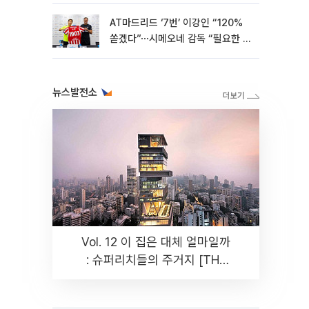
AT마드리드 ‘7번’ 이강인 “120%
쏟겠다”⋯시메오네 감독 “필요한 선
수”
뉴스발전소
Vol. 12 이 집은 대체 얼마일까
: 슈퍼리치들의 주거지 [THE
RARE]