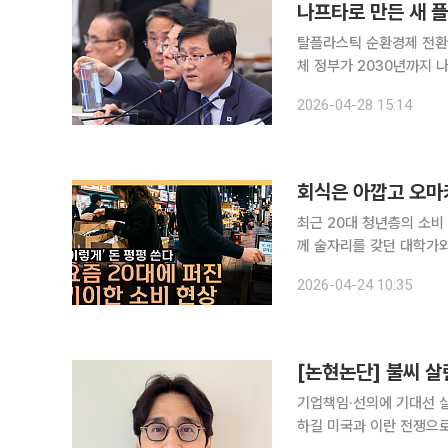
나프타로 만든 새 
탈플라스틱 순환경제 전환 
체 정부가 2030년까지 나프타로 만든 신재(신품) 플라스틱 폐기물량을 예상보다 30% 이상 감축
한다. 불필요한 플라스틱
2026-04-28 15:14
는 구상이다. 다만 강제성
회식은 아깝고 오마카
최근 20대 청년층의 소비
께 술자리를 갖던 대학가와
소비가 주요 흐름으로 자리 잡았다는 진단이다. 본지 
2026-04-24 10:35
개된 유튜브 채널 이투데이T
[논현논단] 불씨 살
기업책임·선의에 기대선 
하길 미국과 이란 전쟁으로 호르무즈 해협 봉쇄 우려가 현실화되면서 환율과 에너지 측면에서 큰 위