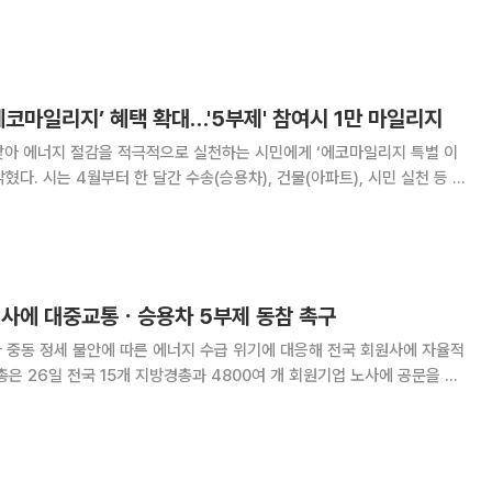
보완·확대한 것이라고 설명했다. 생활 속에
에코마일리지’ 혜택 확대…'5부제' 참여시 1만 마일리지
맞아 에너지 절감을 적극적으로 실천하는 시민에게 ‘에코마일리지 특별 이
트), 시민 실천 등 3
 도입한다. 에너지 위기 극복을 위해 시민 실천 마일리지의 연간 적립 한
 상당)에서 5만 마일리지(5만원
회원사에 대중교통ㆍ승용차 5부제 동참 촉구
 중동 정세 불안에 따른 에너지 수급 위기에 대응해 전국 회원사에 자율적
용, 적정 실내온도 유지, 승용차 5부제 시행 등 에너지 절약 실천에 동참해
달라고 요청했다고 밝혔다. 경총은 최근 중동 전쟁 여