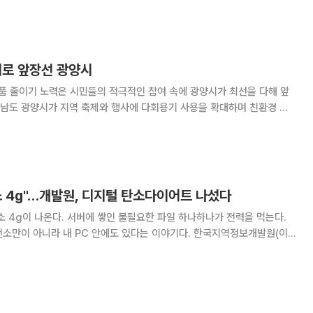
기본 조건이다. 따라서 농업의 위기는 단순히 농
시로 앞장선 광양시
품 줄이기 노력은 시민들의 적극적인 참여 속에 광양시가 최선을 다해 앞
게 밝혔다. 다회용기 지원 사업 도입 이후 사용 규모와
서 탄소중립 실천 사례로 자리매김하는
소 4g"…개발원, 디지털 탄소다이어트 나섰다
소 4g이 나온다. 서버에 쌓인 불필요한 파일 하나하나가 전력을 먹는다.
아니라 내 PC 안에도 있다는 이야기다. 한국지역정보개발원(이
 전 임직원이 참여하는 '2026 탄소중립·에너지 위기 극복 캠페인'을 추진
 '비우고(Clean)·끄고(Off