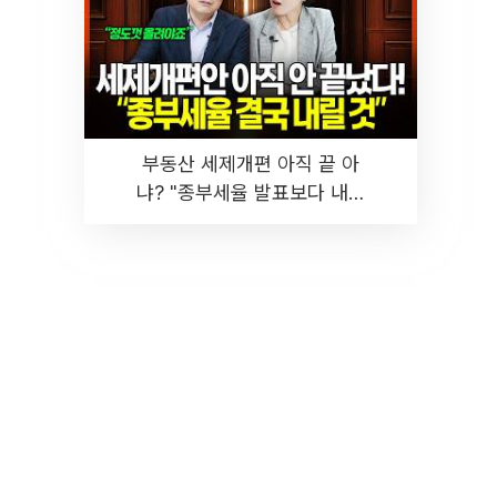
부동산 세제개편 아직 끝 아
냐? "종부세율 발표보다 내릴
것" 장기거주·양도세 전망 I 집
땅지성 I 김인만, 진미윤