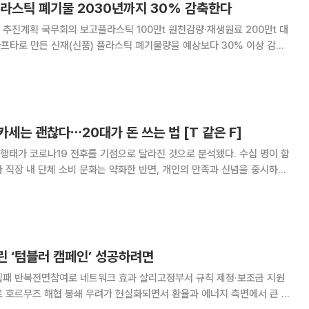
플라스틱 폐기물 2030년까지 30% 감축한다
추진계획 국무회의 보고플라스틱 100만t 원천감량·재생원료 200만t 대
을 원천 감량하고 폐자원으로 만든 재생원료로 신재 감축분을 대체하겠다
이 부족해 실효성에 일부 의문이 제기되고 있다.
세는 괜찮다⋯20대가 돈 쓰는 법 [T 같은 F]
 행태가 코로나19 전후를 기점으로 달라진 것으로 분석됐다. 수십 명이 함
 직장 내 단체 소비 문화는 약화한 반면, 개인의 만족과 신념을 중시하는
김지영 기자와 손윤희 간호학 박사는 22일 공
V 'T 같은 F'(연출 김성현)
린 ‘텀블러 캠페인’ 성공하려면
실패 반복전면참여로 네트워크 효과 살리고정부서 규칙 제정·보조금 지원