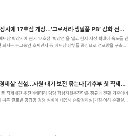
전문가 추천 등을
롯데마트, 베트남 박장시에 17호점 개장…‘그로서리·생필품 PB’ 강화 전략 눈길
베트남 박장시에 현지 17호점 ‘박장점’을 열고 현지 시장 확대에 속도를 낸
하노이 내 2개 점포를 운영해왔다. 이번 박장점 오픈을 기점으로 도심 중
주요 도시까지 넓혀 북부 시장을 확
[단독]기후부, '순환경제실' 신설…자원·대기·보전 묶는다[기후부 첫 직제개편]
등 직제개편 추진폐배터리 담당 핵심자원추진단은 정규과 전환 기후에너
 따른 글로벌 공급망 경쟁 심화에 대응해 순환경제실(가칭·이하 순환실)
배터리와 태양광 폐패널 등 미래 폐자원과 폐기물·재활용 정책을 전담하는
)도 신설한다. 자원순환국·대기환경국·자연보전국 등