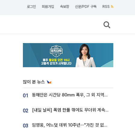
로그인
회원가입
속보창
신문/PDF 구독
RSS
많이 본 뉴스
동해안은 시간당 80㎜ 폭우, 그 외 지역은 폭염…‘극과 극 날씨’
01
[내일 날씨] 폭염 한풀 꺾여도 무더위 계속⋯동해안 이틀 연속 비
02
임영웅, 어느덧 데뷔 10주년⋯"가진 것 없던 시절, 내 앞엔 20명의 팬뿐"
03