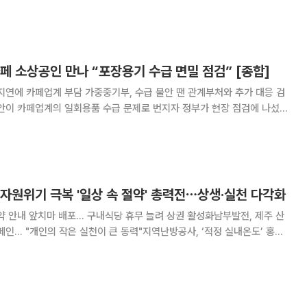
프타 부족에 의해 초래될 수 있는 우리 삶의 어려움이 조명되고 있다. 종량제
 당장 포장재가 부족해서 라면도 먹기 어려울
페 소상공인 만나 “포장용기 수급 면밀 점검” [종합]
지연에 카페업계 부담 가중중기부, 수급 불안 땐 관계부처와 추가 대응 검
 제2차관은 21일 카페업계와 만나 플라스틱 컵과 비닐 등 포장용기 가격
상승과 수급 애로를 점검하고 대응 방안을 논의했다. 이 차관은
 자원위기 극복 '일상 속 절약' 총력전⋯상생·실천 다각화
약 안내 앞치마 배포… 구내식당 휴무 늘려 상권 활성화남부발전, 제주 산
페인… "개인의 작은 실천이 큰 동력"지역난방공사, ‘적정 실내온도’ 홍보
 전쟁 장기화로 촉발된 자원안보 위기를 타개하
기업들이 전방위적인 대국민 캠페인에 팔