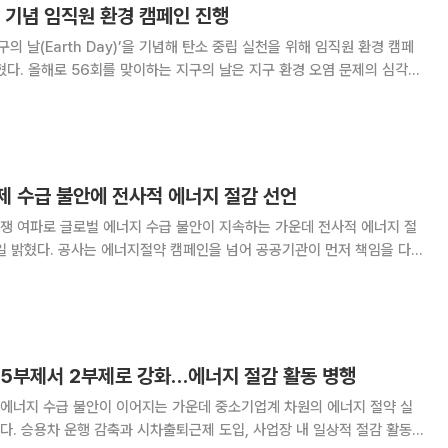
 기념 임직원 환경 캠페인 진행
구의 날(Earth Day)’을 기념해 탄소 중립 실천을 위해 임직원 환경 캠페
염 문제의 심각성
 위해 제정된 세계적인 환경 기념일이다. 전 세계 190여 개국에서 약 10
세계 최대 규모 민간 환
제 수급 불안에 전사적 에너지 절감 선언
쟁 여파로 글로벌 에너지 수급 불안이 지속하는 가운데 전사적 에너지 절
공공기관이 먼저 책임을 다하
너지절약 실천을 선언하고 계획을 수립해 실행에 착수했다. 이번 에너지
너지 사용을 전면 축소하는 것이 목표다.
 5부제서 2부제로 강화…에너지 절감 활동 병행
에너지 수급 불안이 이어지는 가운데 중소기업계 차원의 에너지 절약 실
다. 승용차 운행 감축과 시차출퇴근제 도입, 사업장 내 일상적 절감 활동