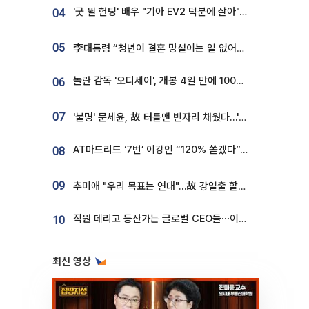
'굿 윌 헌팅' 배우 "기아 EV2 덕분에 살아"…교통사고 후 안전성 극찬
04
05
李대통령 “청년이 결혼 망설이는 일 없어야...제도상 불이익 조사”
놀란 감독 '오디세이', 개봉 4일 만에 100만 돌파⋯'왕사남' 보다 빠르다
06
07
'불명' 문세윤, 故 터틀맨 빈자리 채웠다…'거북이' 눈물의 최종 우승
AT마드리드 ‘7번’ 이강인 “120% 쏟겠다”⋯시메오네 감독 “필요한 선수”
08
09
추미애 "우리 목표는 연대"…故 강일출 할머니 흉상 제막
직원 데리고 등산가는 글로벌 CEO들⋯이유 있었네
10
최신 영상