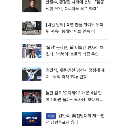
한정수, 황정민 사태에 분노⋯"불공
정한 게임, 폭로자도 오픈 하라"
[내일 날씨] 폭염 한풀 꺾여도 무더
위 계속⋯동해안 이틀 연속 비
'불명' 문세윤, 故 터틀맨 빈자리 채
웠다…'거북이' 눈물의 최종 우승
김민석, 제주·인천 경선서 정청래 제
쳐⋯누적 격차 1%p 안팎
놀란 감독 '오디세이', 개봉 4일 만
에 100만 돌파⋯'왕사남' 보다 빠르
다
김민석, 與전당대회 제주·인
속보
천 당원투표서 승리