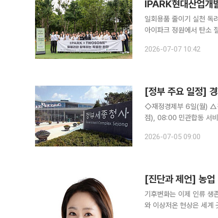
IPARK현대산업개발
일회용품 줄이기 실천 독려임직원 참여 ESG 활동
아이파크 정원에서 탄소 절
정원박람회를 찾은 시민들
2026-07-07 10:42
다. 행사에는 IPARK현
[정부 주요 일정] 경
◇재정경제부 6일(월) △경제부총리 07:35 24시간 외환시장 개장 계기 딜링룸 방문(하나은행 본
점), 08:00 민관합동 서비스산업 경
장 계기, 외환딜링룸 현장방문 △민관합동 서비스산업 경쟁력 강화 전담반(TF)제2차
2026-07-05 09:00
일(화) △경제부총리 1
[진단과 제언] 농업
기후변화는 이제 인류 생존
와 이상저온 현상은 세계 
연환경에 직접 영향을 받는