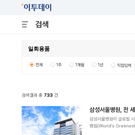
검색
전체
1주
1개월
1년
직접입력
검색결과 총
733
건
삼성서울병원, 전 세
삼성서울병원이 글로벌 시
병원(World’s Greene
일 밝혔다. 세계에서 가장 친환경적인 병원 평가는 뉴스위크가 전 세계 6000여개 병원을 대상으로