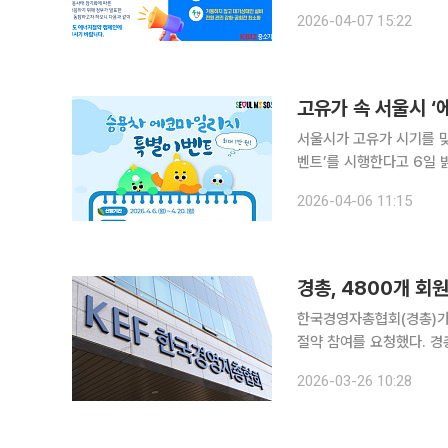
확대를 추진할 계획이다. 중기중앙회는 이번 조치가 지난달 24일 정부의 에너지 절약 관련 국민 행
2026-04-07 15:22
동에 맞춰 기존 캠페인을 
고유가 속 서울시 ‘
서울시가 고유가 시기를 
벤트’를 시행한다고 6일 밝혔다. 시는 4월부터 한 달간 수송(승용차), 건물(아파
개 분야에 특별 인센티브를
2026-04-06 11:15
도를 2만 마일리지(2만원
경총, 4800개 
한국경영자총협회(경총)가
절약 참여를 요청했다. 경총은 26일 전국 15개 지방경총과 4800여 개 회원기업 노사에 공문을 보
내 출퇴근 시 대중교통 이
2026-03-26 10:28