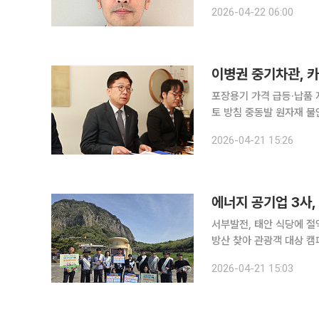
기를 겪고 있다. 특히 나
2026-04-22 06:00
봉투 사재기 현상과 함께
이병권 중기차관, 카
포장용기 가격 급등·납품 
토 방침 중동발 원자재 불안이 카페업계의 일회용품 수급 문제로 번지자 정부가 현장 점검에 나섰
다. 이병권 중소벤처기업부
2026-04-21 15:26
에너지 공기업 3사,
서부발전, 태안 식당에 절
방산 찾아 관광객 대상 캠
동참… "냉방 1℃ 올리면 에너지 4.7% 절감" 중동
2026-04-21 15:03
기 위해 주요 에너지 공