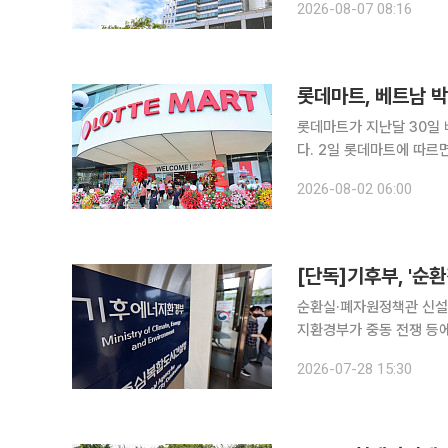
2026-08-07 08:16
△친환경 성과 데이터 △
롯데마트가 지난달 30일 
다. 2일 롯데마트에 따르면 회사는 는그동안 호찌민시 등 베트남 남부를 중심으로 점포망을 구축했
고 베트남 북부에선 수도 
2026-08-02 06:00
심이던 출점 범위를 주변 
순환실·폐자원정책관 신설 
지환경부가 중동 전쟁 등에
신설을 추진한다. 사용후
2026-07-28 15:30
국장급 폐자원정책관(가칭