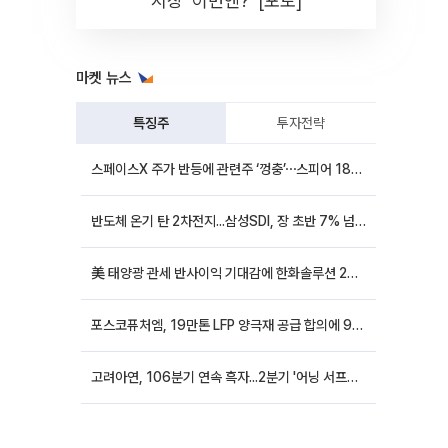
시장 '이번엔?' [포토]
마켓 뉴스
특징주
투자전략
스페이스X 주가 반등에 관련주 ‘껑충’⋯스피어 18%ㆍ에이치브이엠 12%↑
반도체 온기 탄 2차전지...삼성SDI, 장 초반 7% 넘게 껑충
美 태양광 관세 반사이익 기대감에 한화솔루션 20%대·OCI홀딩스 14%대 급등
포스코퓨처엠, 19만톤 LFP 양극재 공급 합의에 9%대 강세
고려아연, 106분기 연속 흑자...2분기 '어닝 서프라이즈'에 장 초반 12%대 강세