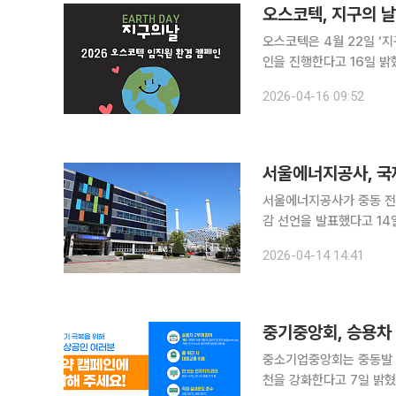
오스코텍, 지구의 날
오스코텍은 4월 22일 ‘지
인을 진행한다고 16일 밝혔다. 올해로 56회를 맞이하는 지구의 날은 지구 환경 오
을 알리고 보호를 실천하기
2026-04-16 09:52
억명의 사람들이 참여하는 
서울에너지공사, 국
서울에너지공사가 중동 전
감 선언을 발표했다고 14일 밝혔다. 공사는 에너지절약 캠페인을 넘어 
겠다는 판단 아래 전사적 에
2026-04-14 14:41
절감 조치는 불요불급한 에
중기중앙회, 승용차
중소기업중앙회는 중동발 
천을 강화한다고 7일 밝혔