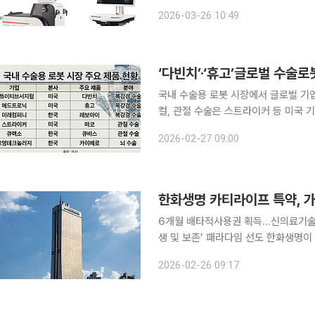
득하면서 세계 최대 의료기기 시장인 미
2026-03-26 10:49
억달러(약 19조원) 규모로 글로벌 시
‘다빈치’·‘휴고’글로벌 수술
국내 수술용 로봇 시장에서 글로벌 기
컬, 관절 수술은 스트라이커 등 미국
높일 수 있을지 주목된다. 27일 의료용 로봇 업계에 따르면 최근 국내외 기업들이 새로운 로봇을 개
2026-02-27 09:00
발하고 허가를 추가하면서 시장에 다양
한화생명 카티라이프 특약, 가
6개월 배타적사용권 획득…신의료기술 보
생 및 보존’ 패라다임 선도 한화생명이 자가 줄기세포 기반 무릎 관절 재생 치료를 보장하는 ‘카티라
이프수술특약’을 출시한지 두 달 만에 누
2026-02-26 09:17
특약은 생명보험협회로부터 6개월 배