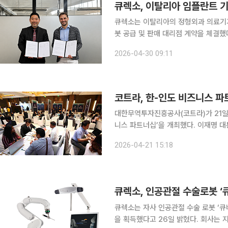
큐렉소, 이탈리아 임플란트 
큐렉소는 이탈리아의 정형외과 의료기기
봇 공급 및 판매 대리점 계약을 체결했다고 30일 밝혔다. 이번 계
로봇 ‘큐비스-조인트(CUVIS-join
2026-04-30 09:11
프리카(MENA) 시장에 공급한다. 퍼메
코트라, 한-인도 비즈니스 파
대한무역투자진흥공사(코트라)가 21일
니스 파트너십’을 개최했다. 이재명 대
장비, 정보통신, 한류소비재 등 유망 분
2026-04-21 15:18
는 한-인도 양국 경제협력 수요를 적
큐렉소, 인공관절 수술로봇 ‘
큐렉소는 자사 인공관절 수술 로봇 ‘큐비스
을 획득했다고 26일 밝혔다. 회사는 지난해 7월 FDA 허가를 신청한 이후 약 9개월 만에 승인을 획