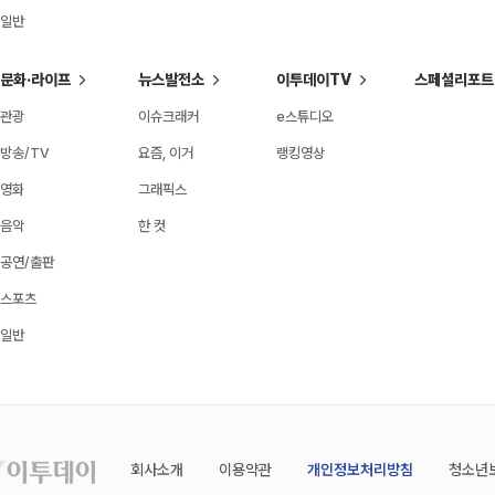
일반
문화·라이프
뉴스발전소
이투데이TV
스페셜리포트
관광
이슈크래커
e스튜디오
방송/TV
요즘, 이거
랭킹영상
영화
그래픽스
음악
한 컷
공연/출판
스포츠
일반
회사소개
이용약관
개인정보처리방침
청소년