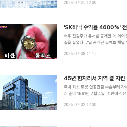
2026-07-25 12:00
다. 고령화와 비만 인구 증가로 무릎
'SK하닉 수익률 4600%'
배우 전원주가 유서를 공개한 데 이어 
길을 끌었다. 7일 공개된 유튜브 채널 '전원주_전원주인공'에서는 전원주가 안방을 정리하던 중 직
접 작성한 유서와 침대 밑에 보관해온 자산 일부가 공개됐다.
2026-07-08 11:15
"아플 때 쓰게 된다"며 "울면서 썼다"고
45년 한자리서 지역 곁 지
국내 최초 로봇 인공관절 수술부터 자체
래 준비 1981년 7월 4일, 수원에 작은 정형외과 병원 하나가 문을 열었다. 간판 하나, 진료실 몇 개
가 전부였던 그 병원은 45년이 지난 
2026-07-02 17:30
봇까지 만들어낸 관절·척추 전문병원이