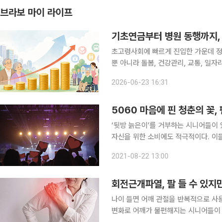
브라보 마이 라이프
기초연금부터 병원 동행까지, 
초고령사회에 빠르게 진입한 가운데 정
뿐 아니라 돌봄, 건강관리, 교통, 일자
정은 40조 원을 넘어선 것으로 나타났다. 23일 국회예산정책처의 ‘노인 지원 사업의 재정
2026-06-23 16:31
초연금 시나리오 분석’ 보고서에 따르면
5060 마음에 핀 청춘의 꽃,
‘뒷방 늙은이’를 거부하는 시니어들이 
자신을 위한 소비에도 적극적이다. 이들
있다. 시작은 MZ세대와 비슷했지만 
2021-08-22 13:00
세대’를 들여다봤다. 요즘 어
회전근개파열, 팔 들 수 있지
나이 들면 어깨 관절을 반복적으로 사
변화로 어깨가 불편해지는 시니어들이 많