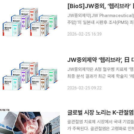
[BioS]JW중외, ‘헴리브라’
JW중외제약(JW Pharmaceutica
주맙)’의 일본내 시판후 조사(PMS)
(Haemophilia)’에 게재됐다고 2
2026-02-25 16:39
제약(Chugai Pharmaceuticals
JW중외제약 ‘헴리브라’, 日 
JW중외제약은 A형 혈우병 치료제 ‘헴
최종 분석 결과가 최근 국제 학술지 ‘헤모필
라는 혈우병 환자의 몸속에 부족한 혈
2026-02-25 09:22
중 유일하게 기존 치료제(제8인자 제제
글로벌 시장 노리는 K-관절염
골관절염 치료제 시장에서 국내 기업들
가 주목된다. 골관절염은 고령화로 인