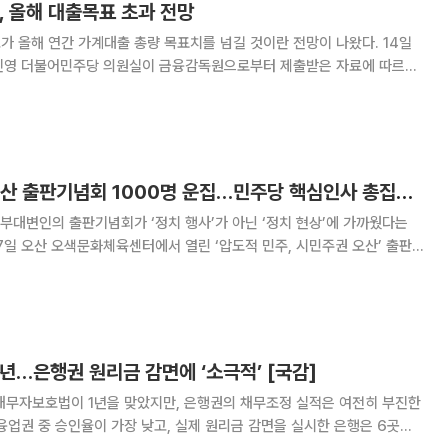
, 올해 대출목표 초과 전망
 올해 연간 가계대출 총량 목표치를 넘길 것이란 전망이 나왔다. 14일
인영 더불어민주당 의원실이 금융감독원으로부터 제출받은 자료에 따르면
 목표' 대비 실적 비율은 지난달 기준 140.1%로 집계돼 5대 은행 중 가
높은 수치를 보였다. 금융당국은 시중 은행 가운데 국민은
김민주 부대변인, 오산 출판기념회 1000명 운집…민주당 핵심인사 총집결한 ‘정치행사 최대급’
대변인의 출판기념회가 ‘정치 행사’가 아닌 ‘정치 현상’에 가까웠다는
몰렸고, 국회의원 35명의 축하 영상과 100여건의 축기·화환이 행사장을
간 소개가 아니라, 중앙정치권과 지역정치권이
년…은행권 원리금 감면에 ‘소극적’ [국감]
인채무자보호법이 1년을 맞았지만, 은행권의 채무조정 실적은 여전히 부진한
융업권 중 승인율이 가장 낮고, 실제 원리금 감면을 실시한 은행은 6곳에