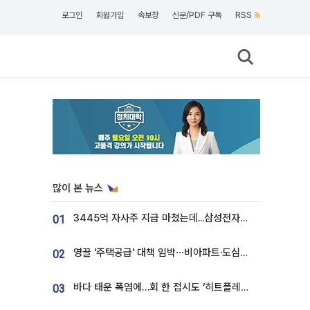
로그인
회원가입
속보창
신문/PDF 구독
RSS
많이 본 뉴스
3445억 자사주 지급 마쳤는데...삼성전자 DX노조, 뒤늦은 '떼쓰기 집회'
01
영끌 '주택공급' 대책 임박⋯비아파트·도심복합까지 총동원
02
바다 태운 폭염에…회 한 접시도 ‘히트플레이션’
03