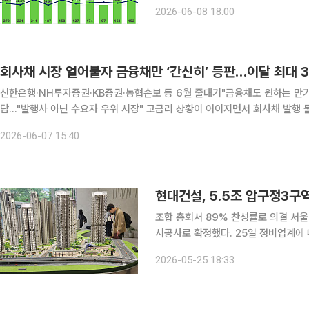
와 수요 부진 영향으로 상대적으로 약
2026-06-08 18:00
습이다. 8일 지지옥션의 '2026
회사채 시장 얼어붙자 금융채만 ‘간신히’ 등판…이달 최대 
신한은행·NH투자증권·KB증권·농협손보 등 6월 줄대기"금융채도 원하는 만
담…"발행사 아닌 수요자 우위 시장" 고금리 상황이 어이지면서 회사채 발행 물량이 급감한 가운데 금융사들이 이달 공모채 시장에 잇달아
등판한다. 일반 회사채는 발행 여건이 급격히 악화된 반면, 은행·증권·보험 등
2026-06-07 15:40
현대건설, 5.5조 압구정3구
조합 총회서 89% 찬성률로 의결 서울 강남권 재건축 최대어로 꼽히는 압구정3구역이 현대건설을
시공사로 확정했다. 25일 정비업계에 따르면 압구정3구역 재건축정비조합은 이날 오후 압구정고등
학교 대강당에서 총회를 열고 현대건설과의 수의계약
2026-05-25 18:33
운데 2621명이 투표에 참여했으며 이 