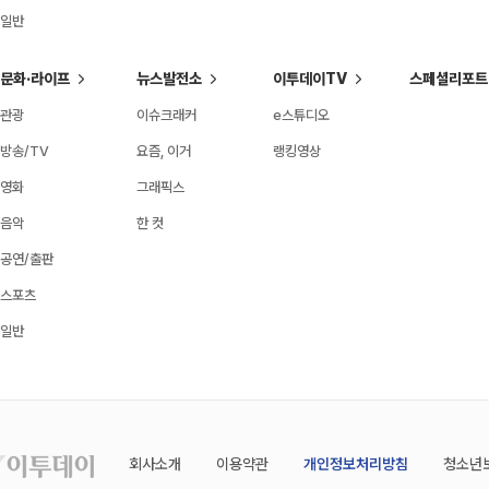
일반
문화·라이프
뉴스발전소
이투데이TV
스페셜리포트
관광
이슈크래커
e스튜디오
방송/TV
요즘, 이거
랭킹영상
영화
그래픽스
음악
한 컷
공연/출판
스포츠
일반
회사소개
이용약관
개인정보처리방침
청소년