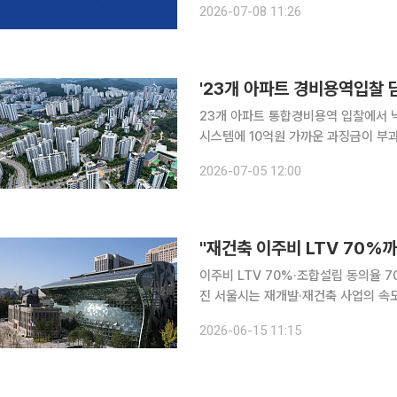
2026-07-08 11:26
가 기술평가에서 가장 높은 점수를 받으
'23개 아파트 경비용역입찰 
23개 아파트 통합경비용역 입찰에서 
시스템에 10억원 가까운 과징금이 부과됐다. 공정거래위원회는 3일 2022년 11월부터
까지 전국 6개 지역 내 23개 민간아
2026-07-05 12:00
낙찰예정자와 투찰가격을 합의한 해당 
"재건축 이주비 LTV 70%
이주비 LTV 70%·조합설립 동의율 
진 서울시는 재개발·재건축 사업의 속도를 높이고 도심 주택공급을 확대하기 위해 10개 법령 개정안
을 15일 정부에 건의했다고 밝혔다. 이번 건의안은 최근 이재명 대통령이 부동산 가격 안정을 위한
2026-06-15 11:15
공급 확대와 정비사업 속도 제고를 강