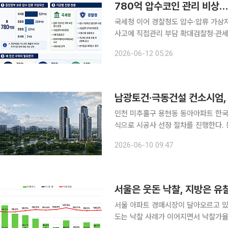
780억 압수코인 관리 비상
국세청 이어 경찰청도 압수·압류 가상
사고에 직접관리 부담 확대검찰청·관세청 등 공공
산 위탁 보관 사업자를 선정한 데 이어
2026-06-12 05:26
갔다. 가상자산 유출·분실 사고가 잇따
남광토건·극동건설 컨소시엄,
인천 미추홀구 용현동 동아아파트 한국
식으로 시공사 선정 절차를 진행한다. 동아아파트 LH 참여형 가로주택정비사업 조합은 남광토건·극
동건설 컨소시엄을 시공자 선정 수의계
2026-06-10 09:47
다. 조합은 9일 남광토건·극동건설
서울은 웃돈 낙찰, 지방은 
서울 아파트 경매시장이 달아오르고 있
도는 낙찰 사례가 이어지면서 낙찰가율이