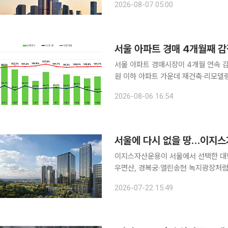
2026-08-07 05:00
한 조건 협의가 
서울 아파트 경매 4개월째 감
서울 아파트 경매시장이 4개월 연속 감
원 이하 아파트 가운데 재건축·리모델
이어졌다. 반면 전국 아파트 낙찰가율은
2026-08-06 16:54
수준을 기록했다. 6일 경·
서울에 다시 없을 땅…이지스가
이지스자산운용이 서울에서 선택한 대형
우면산, 경복궁·열린송현 녹지광장처럼
스페이스를 곁에 두고 있다는 점이다. 건물의 층고와 설비는 자본을 투입해 개선할 수 있지만, 이런
2026-07-22 15:49
도시 환경에 접한 입지는 새로 만들기 