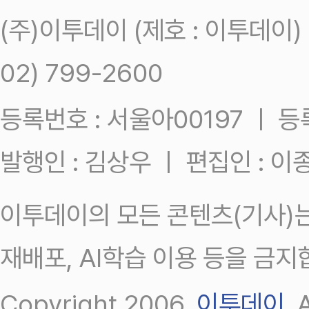
(주)이투데이 (제호 : 이투데이
02) 799-2600
등록번호 : 서울아00197 ㅣ 등록일
발행인 : 김상우 ㅣ 편집인 : 
이투데이의 모든 콘텐츠(기사)는
재배포, AI학습 이용 등을 금지
Copyright 2006.
이투데이
.