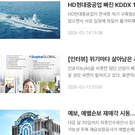
HD현대중공업 빠진 KDDX 
HD현대중공업이 한국형 차기 구축함(K
않으면서 사업 일정에 차질이 불가피해
해 사실상 유찰된 가운데 방위사업청은 이달 중 재입
2026-05-14 19:38
계에 따르면 HD현대중공업은 이날 마감
인공지능(AI)을 비롯한 첨단 산업이
운 성장 국면이 펼쳐지고 있다. 표면적
부품·장비(소부장) 기업들의 기술력이 
2026-05-13 05:00
에서 소부장은 기술 한계를 돌파하는 
예보, 예별손보 재매각 시동…
다음 달 30일까지 최종인수제안서 접
가능성 주목 예금보험공사가 예별손해보험 공개매각 재공고에 나섰다. 지난달 본입찰이 단독응찰로