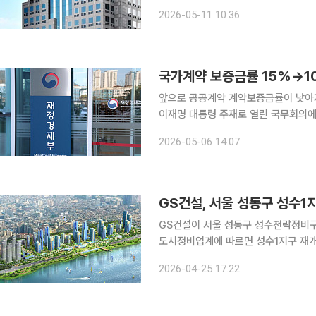
유찰된 뒤 일부 잠재매수자의 입찰 참여
2026-05-11 10:36
보는 이날부터 예별손보 공개매각을 위
국가계약 보증금률 15%→10%
앞으로 공공계약 계약보증금률이 낮아져 참여 
이재명 대통령 주재로 열린 국무회의에
결했다고 밝혔다. 개정안은 오는 13일 공포 즉시 시행된다. 
2026-05-06 14:07
15%에서 10%로 인하한다. 재난이나
GS건설, 서울 성동구 성수1
GS건설이 서울 성동구 성수전략정비구역 
도시정비업계에 따르면 성수1지구 재
에서 GS건설을 시공사로 선정하는 안건을 통과시켰다. GS건설은 2
2026-04-25 17:22
에 단독으로 응찰했다. 도시주거환경정