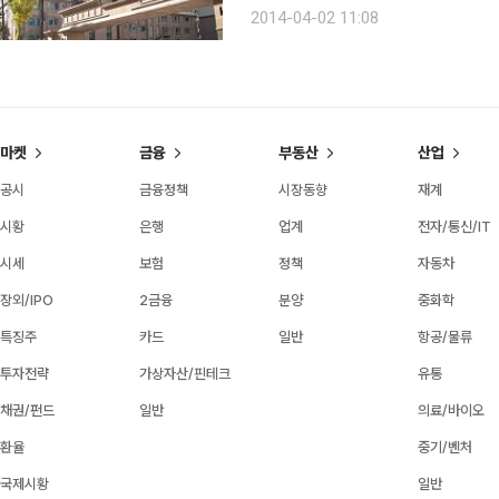
로 15분 거리다. 백련산근린공원, 서
2014-04-02 11:08
충암고, 명지대 등의 교육시설도 가까이
마켓
금융
부동산
산업
공시
금융정책
시장동향
재계
시황
은행
업계
전자/통신/IT
시세
보험
정책
자동차
장외/IPO
2금융
분양
중화학
특징주
카드
일반
항공/물류
투자전략
가상자산/핀테크
유통
채권/펀드
일반
의료/바이오
환율
중기/벤처
국제시황
일반