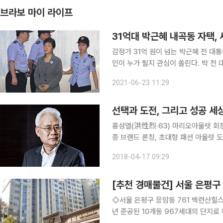
브라보 마이 라이프
31억대 박근혜 내곡동 자택, 
감정가 31억 원이 넘는 박근혜 전 대통
인이 누가 될지 관심이 쏠린다. 박 전 대통령의 내곡동 자택은 8월 9일부터 사흘 동안 공매 입찰에
부쳐진다. 이 건물은 13년 전인 20
2021-06-23 11:29
다. 이 감정가가 공매 입찰 최저가다. 
선택과 도전, 그리고 성공 세
홍성열(洪性烈·63) 마리오아울렛 회
종 브랜드 론칭, 초대형 패션 아울렛 
주변의 비웃음까지 들어야 했던 그의 
2018-04-17 09:29
지난 40여 년 동안 도전을 멈추지 
[추천 경매물건] 서울 은평구
◇서울 은평구 응암동 761 백련산힐스테
년 준공된 10개동 967세대의 단지로 