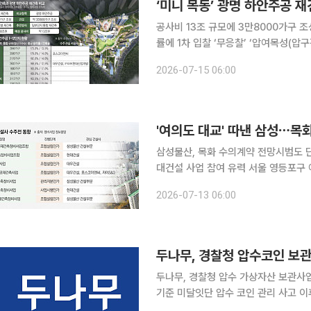
‘미니 목동’ 광명 하안주공 
공사비 13조 규모에 3만8000가구 
률에 1차 입찰 ‘무응찰’ ‘압여목성(압구정·여의도·목동·성수)’에 이어 경기 광명 하안동이 수도권 대
규모 재건축 후보지로 떠오르고 있다. 
2026-07-15 06:00
규모 주거단지로 탈바꿈할 가능성이 커
'여의도 대교' 따낸 삼성⋯목
삼성물산, 목화 수의계약 전망시범도 
대건설 사업 참여 유력 서울 영등포구 여의도 일대 재건축 사업이 빠르게 전개되고 있다. 사업시행
자 지정을 마친 단지들이 속속 등장하
2026-07-13 06:00
도를 내는 모습이다. 대교아파트 재건
두나무, 경찰청 압수코인 보관
두나무, 경찰청 압수 가상자산 보관사
기준 미달잇단 압수 코인 관리 사고 이후 민간 수탁 필요성
체계를 민간 전문 사업자에게 맡기는 