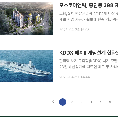
포스코이앤씨, 중림동 398 
조합, 2차 현장설명회 참석업체 대상 수의계약 공고 포스코이앤씨가 서울 
개발 사업 시공권 확보에 한층 가까워
계약 가능성이 높아졌다. 24일 정비업계에 따르면 포스코이앤씨는 이날 마감한 중림동 398 재개
2026-04-24 16:03
발 사업 2차 시공사 입찰에 단독으로 
KDDX 배치Ⅱ 개념설계 한화
한국형 차기 구축함(KDDX) 차기 모
23일 방산업계에 따르면 최근 두 차례
공업은 모두 불참한 것으로 확인됐다. 
2026-04-23 14:44
규정상 단독 응찰로 2회 연속 유찰될 
1
2
3
4
5
6