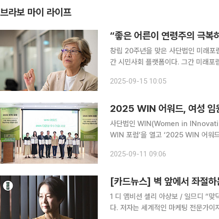
브라보 마이 라이프
“좋은 어른이 연령주의 극복
창립 20주년을 맞은 사단법인 미래포럼
간 시민사회 플랫폼이다. 그간 미래포
있는지 묻기 위해 여성학 1세대이자 포
2025-09-15 10:05
수동적 수혜자가 아닌 체인지메이커로 
2025 WIN 어워드, 여성 임
사단법인 WIN(Women in INnov
WIN 포럼’을 열고 ‘2025 WIN 어
과 개선 우수기업 2곳이 선정됐으며, 
2025-09-11 09:06
영향력’ 지표가 포함됐다. WIN 포럼
[카드뉴스] 벽 앞에서 좌절하
1 디 앰비션 셸리 아샹보 / 일므디 “
다. 저자는 세계적인 마케팅 전문가이