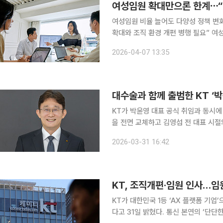
여성임원 확대만으론 한계⋯
여성임원 비율 늘어도 다양성 정책 변
확대와 조직 환경 개편 병행 필요” 여성임원을 늘리는 것만으로는 기업의 다양성 정책이 강화되지
않는다는 연구 결과가 나왔다. 성과 
2026-04-07 13:35
KT가 박윤영 대표 공식 취임과 동시에 
을 전면 교체하고 김영섭 전 대표 시절
단행하면서다. 해킹 사태 이후 통신 본
2026-03-31 16:42
표’ 전략이 고객 신뢰를 회복할 수 있
KT, 조직개편·임원 인사…임
KT가 대한민국 1등 ‘AX 플랫폼 기업
다고 31일 밝혔다. 통신 본연의 ‘단단