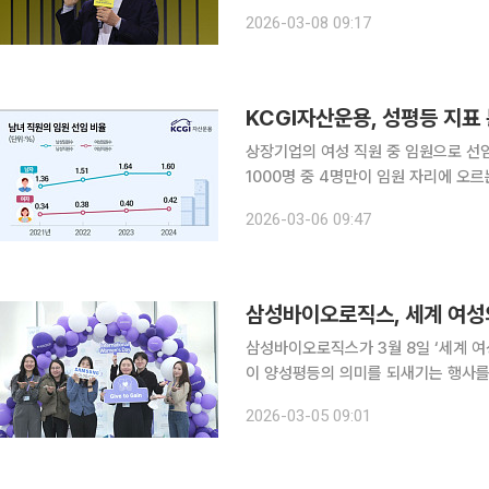
KB금융은 지난 6일 양 회장과 올해 새
2026-03-08 09:17
가운데 ‘그룹 신임 여성 부점장 컨퍼런
KCGI자산운용, 성평등 지표
상장기업의 여성 직원 중 임원으로 선임
1000명 중 4명만이 임원 자리에 오르는
수준에 불과해 여성의 유리천장이 여전
2026-03-06 09:47
등 관련 지표는 조금씩 개선되고 있으나
삼성바이오로직스, 세계 여성의
삼성바이오로직스가 3월 8일 ‘세계 
이 양성평등의 의미를 되새기는 행사를 마련했다고 5일 밝혔
·문화·정치적 성취를 기념하고 양성평등
2026-03-05 09:01
해 공식 기념일로 지정됐다. 삼성바이