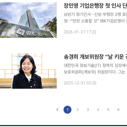
장민영 기업은행장 첫 인사 
상반기 정기인사⋯신임 부행장 2명 포함
영⋯“현장 소통할 것” IBK기업은행이 장민영 은행장 취임 이후 첫 정기인사를 실시했다. IBK기업은
행은 신임 부행장 2명을 포함해 총 2
2026-01-27 17:22
27일 밝혔다. 이번 인사는 생산적
대한민국 정보기술(IT) 정책의 심장에
보호위원회(개보위) 위원장이다. 그는
무관이 드문 ‘남초’ 집단에서 실력으로
2025-12-31 05:30
1
2
3
4
5
6