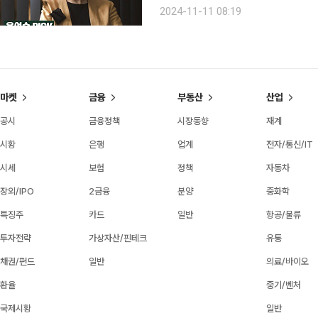
여성, 흑인, 워킹맘, 어린 나이 등을 
2024-11-11 08:19
고 팀과 조직을 꾸리는 데 놀라운
마켓
금융
부동산
산업
공시
금융정책
시장동향
재계
시황
은행
업계
전자/통신/IT
시세
보험
정책
자동차
장외/IPO
2금융
분양
중화학
특징주
카드
일반
항공/물류
투자전략
가상자산/핀테크
유통
채권/펀드
일반
의료/바이오
환율
중기/벤처
국제시황
일반