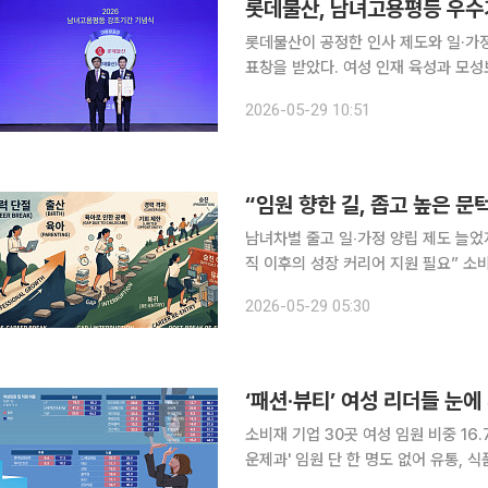
롯데물산, 남녀고용평등 우
롯데물산이 공정한 인사 제도와 일·가
표창을 받았다. 여성 인재 육성과 모
도 확대하고 있다. 29일 롯데물산에 따르면 전날 서울 용산 전쟁기념관 피스앤파크 컨벤션센터에서
2026-05-29 10:51
열린 ‘2026년 남녀고용평등 강조기간 
남녀차별 줄고 일‧가정 양립 제도 늘었
직 이후의 성장 커리어 지원 필요” 소비재 기업에서 여성 직원들의 존재감은 커졌지만, 임원으로 승
진하는 길목은 여전히 좁고 문턱 역시
2026-05-29 05:30
따른 차별은 현저히 줄어든 반면 관리
소비재 기업 30곳 여성 임원 비중 16.
운제과' 임원 단 한 명도 없어 유통, 식품, 뷰티, 패션 등 주요 소비재 기업에서 여성 직원이 전체의
과반 수준까지 올라왔다. 전체 여성 