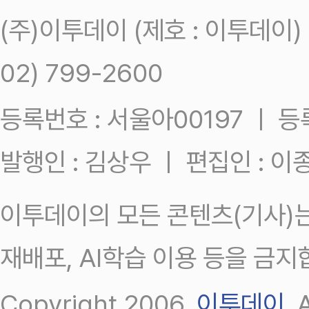
(주)이투데이 (제호 : 이투데이
02) 799-2600
등록번호 : 서울아00197 ㅣ 등록일
발행인 : 김상우 ㅣ 편집인 : 
이투데이의 모든 콘텐츠(기사)는
재배포, AI학습 이용 등을 금지
Copyright 2006.
이투데이
.