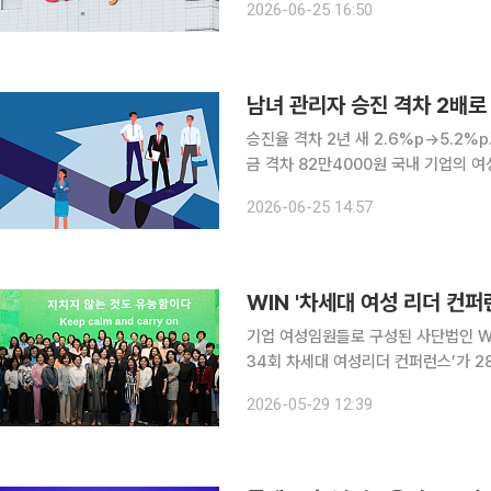
2026-06-25 16:50
회적 가치(SV) 창출 규모도 처음으로
남녀 관리자 승진 격차 2배로
승진율 격차 2년 새 2.6%p→5.2
금 격차 82만4000원 국내 기업의 여성 관리자들이 남성보다 한 직장에 더 오래 근무하고도 정작
승진과 임금 등 보상 체계에서는 불이
2026-06-25 14:57
승진율 격차가 확대되면서 여성의 고위
WIN '차세대 여성 리더 컨퍼런
기업 여성임원들로 구성된 사단법인 WIN(
34회 차세대 여성리더 컨퍼런스’가 2
=WIN
2026-05-29 12:39