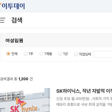
검색
전체
1주
1개월
1년
직접입력
검색결과 총
1,200
건
SK하이닉스, 작년 자발적 이직
신입 초임 월 450만원…사회적 가치 창
메모리 호황으로 사상 최대 실적을 거
적 이직률은 0.5%에 그친 것으로 나