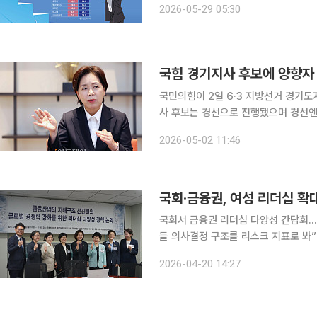
2026-05-29 05:30
국힘 경기지사 후보에 양향자
국민의힘이 2일 6·3 지방선거 경기
사 후보는 경선으로 진행됐으며 경선엔
MBC 아나운서가 참여했다. 중앙당 공천관리위원회는 전날까지 이틀 간 당원 투표(50%)와 일반
2026-05-02 11:46
국민 여론조사(50%)를 실시한 결과 
국회·금융권, 여성 리더십 확
국회서 금융권 리더십 다양성 간담회… 
들 의사결정 구조를 리스크 지표로 봐” 제도적 강제성 주문 
경쟁력 강화를 위해 여성 리더십 확대를
2026-04-20 14:27
회와 금융권에서 나왔다. 특히 여성 임