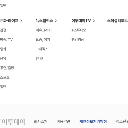
일반
문화·라이프
뉴스발전소
이투데이TV
스페셜리포트
관광
이슈크래커
e스튜디오
방송/TV
요즘, 이거
랭킹영상
영화
그래픽스
음악
한 컷
공연/출판
스포츠
일반
회사소개
이용약관
개인정보처리방침
청소년