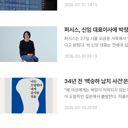
원급 조직을 약 30% 축소하며 김영섭 체
2026-03-31 14:15
개편과 임원 인사는 대내외 신뢰를 회
퍼시스, 신임 대표이사에 박
퍼시스는 27일 서울 오금동 사옥에서
다고 밝혔다. 박 신임 대표는 연세대 실내건축학과를 졸업하고 1998년 퍼시스에 입사했다. 국내 유
수 기업의 사무환경 컨설팅 등을 진두
2026-03-30 09:15
2018년에는 퍼시스그룹 내 첫 여성 
34년 전 '백승하 납치 사건'
"왜 여성에게는 욕망이 허락되지 않는가." 양귀자의 장편소설 '나는 소망한다 내게 금지된
이 도발적인 질문에서 출발한다. 작품이
를 맞이하고 있었지만, 여성의 욕망과
2026-03-10 20:00
회 진출은 점차 늘어나고 있었지만, 사