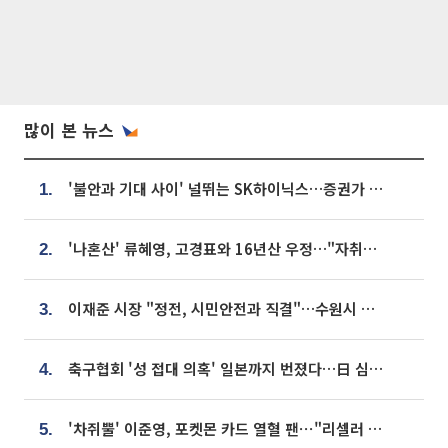
많이 본 뉴스
'불안과 기대 사이' 널뛰는 SK하이닉스…증권가 "HBM4·LTA 기반 펀터멘털 견고"
1.
'나혼산' 류혜영, 고경표와 16년산 우정…"자취방서 부모님과 마주쳐"
2.
이재준 시장 "정전, 시민안전과 직결"…수원시 비상대응체계 가동
3.
축구협회 '성 접대 의혹' 일본까지 번졌다…日 심판 실명 공개
4.
'차쥐뿔' 이준영, 포켓몬 카드 열혈 팬⋯"리셀러 처단할 것"
5.