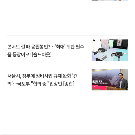
콘서트 갈 때 응원봉만?⋯'최애' 위한 필수
품 등장이오! [솔드아웃]
서울시, 정부에 정비사업 규제 완화 '건
의'⋯국토부 "협의 중" 입장만 [종합]