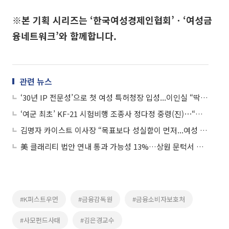
※본 기획 시리즈는 ‘한국여성경제인협회’ㆍ‘여성금
융네트워크’와 함께합니다.
관련 뉴스
‘30년 IP 전문성’으로 첫 여성 특허청장 입성...이인실 “딱 내자리, 자신 있었다”
‘여군 최초’ KF-21 시험비행 조종사 정다정 중령(진)⋯“이왕 튈 거 잘하고 싶었다”
김명자 카이스트 이사장 “목표보다 성실함이 먼저...여성 인재 양성, 국가 경쟁력의 핵심”
美 클래리티 법안 연내 통과 가능성 13%…상원 문턱서 제동
#K퍼스트우먼
#금융감독원
#금융소비자보호처
#사모펀드사태
#김은경교수