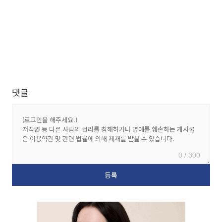
댓글
0 / 300