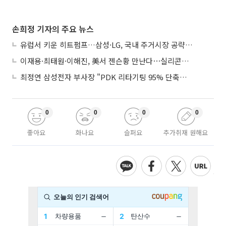
손희정 기자의 주요 뉴스
유럽서 키운 히트펌프…삼성·LG, 국내 주거시장 공략 ‘속도’
이재용·최태원·이해진, 美서 젠슨황 만난다⋯실리콘밸리 집결하는 AI리더
최정연 삼성전자 부사장 "PDK 리타기팅 95% 단축…에이전트 AI 시범 활용"
0
0
0
0
좋아요
화나요
슬퍼요
추가취재 원해요