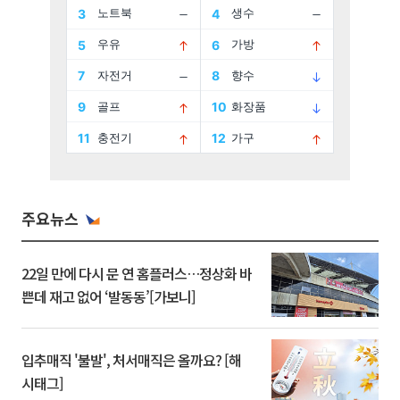
주요뉴스
22일 만에 다시 문 연 홈플러스…정상화 바
쁜데 재고 없어 ‘발동동’[가보니]
입추매직 '불발', 처서매직은 올까요? [해
시태그]