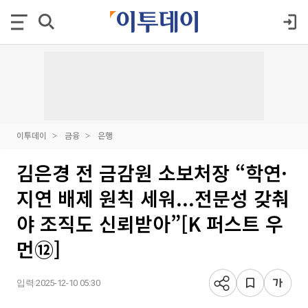
이투데이
금융
은행
김은경 전 금감원 소보처장 “학연·
지연 배제 원칙 세워...전문성 갖춰
야 조직도 신뢰받아”[K 퍼스트 우
먼⑫]
입력 2025-12-10 05:30