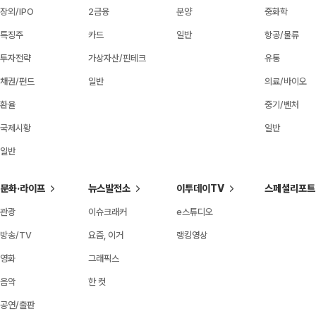
장외/IPO
2금융
분양
중화학
특징주
카드
일반
항공/물류
투자전략
가상자산/핀테크
유통
채권/펀드
일반
의료/바이오
환율
중기/벤처
국제시황
일반
일반
문화·라이프
뉴스발전소
이투데이TV
스페셜리포트
관광
이슈크래커
e스튜디오
방송/TV
요즘, 이거
랭킹영상
영화
그래픽스
음악
한 컷
공연/출판