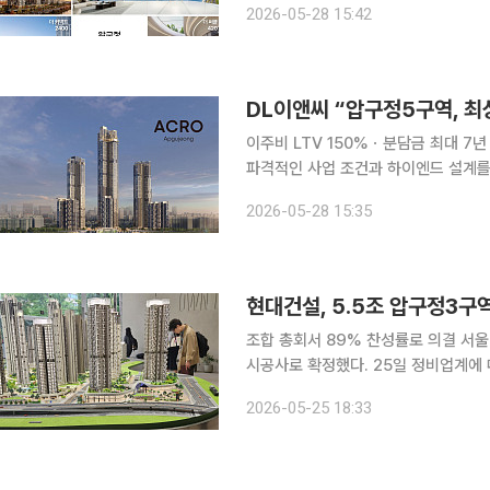
2026-05-28 15:42
바탕으로 기존 고급 주거의 틀을 넘어
DL이앤씨 “압구정5구역, 최
이주비 LTV 150%ㆍ분담금 최대 7년 유예 등 내세워 DL이앤씨가 
파격적인 사업 조건과 하이엔드 설계를
사업 속도를 높이는 금융·사업 조건과 
2026-05-28 15:35
드마
현대건설, 5.5조 압구정3구
조합 총회서 89% 찬성률로 의결 서울 강남권 재건축 최대어로 꼽히는 압구정3구역이 현대건설을
시공사로 확정했다. 25일 정비업계에 따르면 압구정3구역 재건축정비조합은 이날 오후 압구정고등
학교 대강당에서 총회를 열고 현대건설과의 수의계약
2026-05-25 18:33
운데 2621명이 투표에 참여했으며 이 