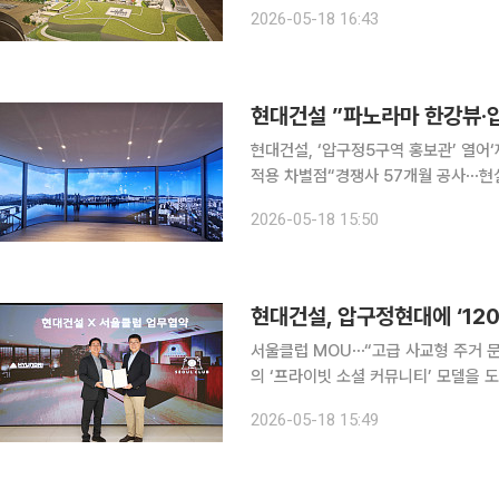
구정 현대’ 브랜드의 상징성과 대규모
2026-05-18 16:43
건, 한강 조망 특화 설계 등 5구역 맞
현대건설 ”파노라마 한강뷰·
현대건설, ‘압구정5구역 홍보관’ 열어
적용 차별점“경쟁사 57개월 공사⋯현실성 떨어져” 240도 파노라마 조망으
일 서울 강남구 신사동 현대건설 ‘압
2026-05-18 15:50
대비 탁 트인 한강 조망을 강점으로 내세
현대건설, 압구정현대에 ‘12
서울클럽 MOU⋯“고급 사교형 주거 문화 구현” 현대건설이 압구정 재건축 단
의 ‘프라이빗 소셜 커뮤니티’ 모델을 
킹 기능을 강화한 고급 사교형 주거 문화를 구현하겠다는
2026-05-18 15:49
사교클럽인 서울클럽과 업무협약(MOU