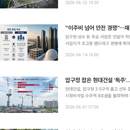
2026-06-22 10:20
데건설은 향후 논란 소지가 있다고 판
“이주비 넘어 안전 경쟁”⋯재
압구정·성수 등 주요 사업장 잇달아 적용초고층 경쟁
사업지가 초고층 랜드마크 경쟁에 뛰어
거 브랜드와 설계, 이주비 조건이 수
2026-06-14 16:00
내
압구정 잡은 현대건설 '독주'
현대건설, 압구정 3·5구역 품고 선두 질주G
시정비사업 수주액 8조원을 돌파하며 
는 압구정5구역에서의 승리를 바탕으로
2026-06-01 07:00