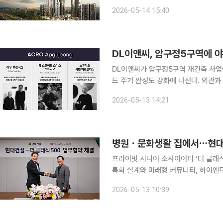
글로벌 검증 사례와 디지털 시뮬레이션
2026-05-14 15:40
이다. DL이앤씨는 14일 “압구정5
DL이앤씨, 압구정5구역에 야
DL이앤씨가 압구정5구역 재건축 사업
드 주거 완성도 강화에 나선다. 외관과
험까지 결합한 ‘마스터피스 컬렉션’을 구현하겠다는 구상이다
2026-05-13 14:21
디자인에 글로벌 럭셔리 공간 디자인 스
병원ㆍ문화생활 집에서⋯현대건설
프라이빗 시니어 소사이어티 ‘더 클래식 500’과 협약 현대건설이 압
특화 설계와 미래형 커뮤니티, 하이엔
단순 시공을 넘어 주거·문화·교통·헬스
2026-05-13 10:39
를 공략하겠다는 구상