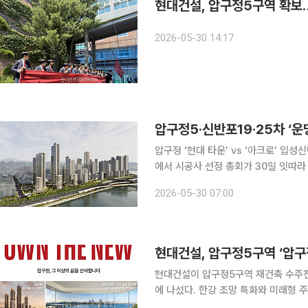
현대건설, 압구정5구역 확보…2
2026-05-30 14:17
압구정5·신반포19·25차 ‘
압구정 ‘현대 타운’ vs ‘아크로’ 입성신반포 ‘래미
에서 시공사 선정 총회가 30일 잇따라
건축 사업지인 압구정5구역과 신반포1
2026-05-30 07:00
현대건설, 압구정5구역 ‘압구
현대건설이 압구정5구역 재건축 수주전
에 나섰다. 한강 조망 특화와 미래형 주
를 새로운 ‘압구정 현대’로 완성하겠다는 구상이다. 28일 현대건설은 압