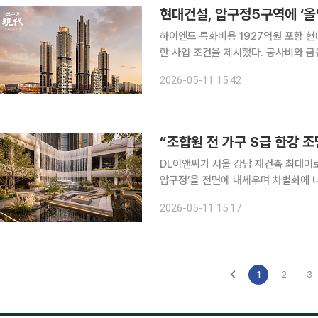
현대건설, 압구정5구역에 ‘올인
하이엔드 특화비용 1927억원 포함 현대건설이 압구정5구역 재건축 사업에서 ‘신뢰와 책임’을 강조
한 사업 조건을 제시했다. 공사비와 금융
로 조합원 부담을 줄이겠다는 전략이다. 현대건설은 압구정5구역에 총 1조4960억원 규모 
2026-05-11 15:42
를 제안했다고 11일 밝혔다. 이 가운데
“조합원 전 가구 S급 한강 
DL이앤씨가 서울 강남 재건축 최대어
압구정’을 전면에 내세우며 차별화에 나
성 기술 등을 집약해 압구정의 새로운 랜드마크를
2026-05-11 15:17
역에 ‘아크로 압구정(ACRO Apguje
1
2
3