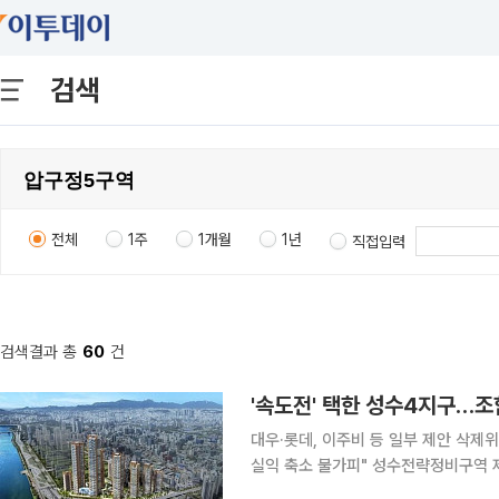
검색
전체
1주
1개월
1년
직접입력
검색결과 총
60
건
'속도전' 택한 성수4지구…
대우·롯데, 이주비 등 일부 제안 삭제
실익 축소 불가피" 성수전략정비구역 제4지구 재개발이 사업 추진에 속도를 낼 채비를 하고 있다.
시공사 선정 과정에서 불거진 입찰 지