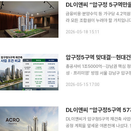
DL이앤씨 “압구정 5구역만을
금융비용·분양수익 등 가구당 4.2억원 우위 주장 “한강 조망과 남향은 일부
라 모든 조합원이 누려야 할 가치입니다.” 서울 강남구 압구정5구역 재건축 수주전이 30
선정 총회를 앞두고 본격 경쟁이 이뤄
2026-05-18 15:11
설계 특화 등을 앞세워 조합원 표심 공
총공사비 1조5000억⋯강남권 핵심 정
성ㆍ프리미엄’ 방점 서울 강남구 압구정5구역 재건축 수주전이 단순 브랜드 경쟁을 넘어 공사비와
금융조건, 사업 안정성을 둘러싼 ‘조건
2026-05-15 17:00
앞세워 사업 안정성과 복합개발 구상을
DL이앤씨 “압구정5구역 5
DL이앤씨가 압구정5구역 재건축 사업에
공정 계획을 앞세운 여론전에 나섰다.