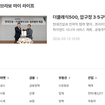
브라보 마이 라이프
더클래식500, 압구정 3·5
현대건설과 전략적 협력 맺어…프리미엄
하이엔드 시니어 서비스 계획…공동주택 첫 사례 도심형 하이엔드 시니어 
500’이 라이프케어 서비스 행보를 공동주택으로 넓혔다. 15일 
2026-05-15 10:00
설과 시니어 라이프케어 서비스 모델 개
마켓
금융
부동산
산업
공시
금융정책
시장동향
재계
시황
은행
업계
전자/통신/IT
시세
보험
정책
자동차