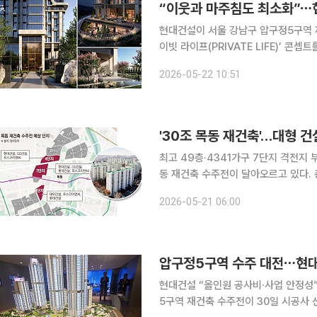
“이웃과 마주침도 최소화”⋯현
현대건설이 서울 강남구 압구정5구역 
이빗 라이프(PRIVATE LIFE)’ 
최소화한 동선과 개인 맞춤형 커뮤니티
2026-05-22 10:51
이다. 현대건설은 압구정5구역에 단
'30조 목동 재건축'…대형 
최고 49층·4341가구 7단지 격전지 부상5·6
동 재건축 수주전이 달아오르고 있다.
단지 선점을 위해 치열한 물밑 경쟁을 
2026-05-21 06:00
에 삼성물산과 현대건설, GS건설, 포
현대건설 “올인원 공사비·사업 안정성”DL이앤씨
5구역 재건축 수주전이 30일 시공사 